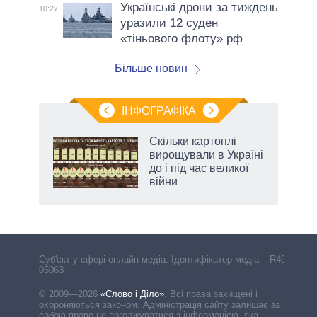
Українські дрони за тиждень
10:27
уразили 12 суден
«тіньового флоту» рф
Більше новин
ІНФОГРАФІКА
 як
Скільки картоплі
и за
вирощували в Україні
до і під час великої
2027-
війни
Cуб'єкт у сфері онлайн-медіа. Ідентифікатор медіа – R40-
05063
© 2009—2026
«Слово і Діло»
.
Всі права захищені і
охороняються законом. Адміністрація сайту залишає за
собою право не погоджуватися з інформацією, яка