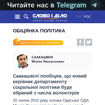
УКР
РОС
НОВИНИ
ОБІЦЯНКА ПОЛІТИКА
ОБIЦЯНКИ
СТРІЧКА
ПОЛІТИКА
ПІДПИСАТИСЯ НА ПОЛІТИКА
ПОДІЇ
ЕКОНОМІКА
ПОЛIТИКИ
СТАТТІ
СУСПІЛЬСТВО
СААКАШВІЛІ
ІНФОГРАФІКА
ДУМКИ
СВІТ
УСІ ПОЛІТИКИ
Міхеіл Ніколозович
ОГЛЯДИ
ПРЕЗИДЕНТ І ОФІС
ВІДЕО
ДАЙДЖЕСТИ
ВЕРХОВНА РАДА
Саакашвілі пообіцяв, що новий
ПІДТРИМАТИ
керівник департаменту
КАБІНЕТ МІНІСТРІВ
соціальної політики буде
ГОЛОВИ ОБЛАДМІНІСТРАЦІЙ
ПОРІВНЯННЯ ПОЛІТИКІВ
обраний з числа волонтерів
МЕРИ МІСТ
20 липня 2015 року голова Одеської ОДА
ВСІ ПЕРСОНИ