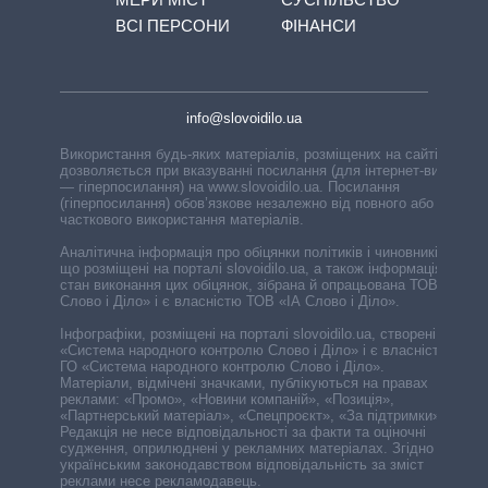
ВСІ ПЕРСОНИ
ФІНАНСИ
info@slovoidilo.ua
Використання будь-яких матеріалів, розміщених на сайті,
дозволяється при вказуванні посилання (для інтернет-видань
— гіперпосилання) на www.slovoidilo.ua. Посилання
(гіперпосилання) обов’язкове незалежно від повного або
часткового використання матеріалів.
Аналітична інформація про обіцянки політиків і чиновників,
що розміщені на порталі slovoidilo.ua, а також інформація про
стан виконання цих обіцянок, зібрана й опрацьована ТОВ «ІА
Слово і Діло» і є власністю ТОВ «ІА Слово і Діло».
Інфографіки, розміщені на порталі slovoidilo.ua, створені ГО
«Система народного контролю Слово і Діло» і є власністю
ГО «Система народного контролю Слово і Діло».
Матеріали, відмічені значками, публікуються на правах
реклами: «Промо», «Новини компаній», «Позиція»,
«Партнерський матеріал», «Спецпроєкт», «За підтримки».
Редакція не несе відповідальності за факти та оціночні
судження, оприлюднені у рекламних матеріалах. Згідно з
українським законодавством відповідальність за зміст
реклами несе рекламодавець.