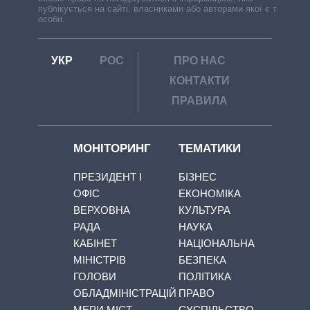
публікується на сайті, власниками або авторами якої є треті
особи.
УКР
РОС
ПРО НАС
КОНТАКТИ
ПРАВИЛА
МОНІТОРИНГ
ТЕМАТИКИ
ПРЕЗИДЕНТ І
БІЗНЕС
ОФІС
ЕКОНОМІКА
ВЕРХОВНА
КУЛЬТУРА
РАДА
НАУКА
КАБІНЕТ
НАЦІОНАЛЬНА
МІНІСТРІВ
БЕЗПЕКА
ГОЛОВИ
ПОЛІТИКА
ОБЛАДМІНІСТРАЦІЙ
ПРАВО
МЕРИ МІСТ
СУСПІЛЬСТВО