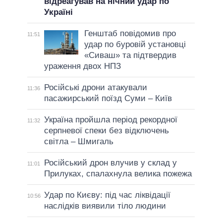
відреагував на нічний удар по
Україні
Генштаб повідомив про
11:51
удар по буровій установці
«Сиваш» та підтвердив
ураження двох НПЗ
Російські дрони атакували
11:36
пасажирський поїзд Суми – Київ
Україна пройшла період рекордної
11:32
серпневої спеки без відключень
світла – Шмигаль
Російський дрон влучив у склад у
11:01
Прилуках, спалахнула велика пожежа
Удар по Києву: під час ліквідації
10:56
наслідків виявили тіло людини