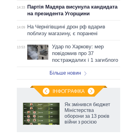
Партія Мадяра висунула кандидата
14:33
на президента Угорщини
На Чернігівщині дрон рф вдарив
14:09
поблизу магазину, є поранені
Удар по Харкову: мер
13:53
повідомив про 37
постраждалих і 1 загиблого
Більше новин
ІНФОГРАФІКА
Як змінився бюджет
раїні
Міністерства
ої
оборони за 13 років
війни з росією