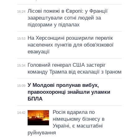
Лісові пожежі в Європі: у Франції
16:24
заарештували сотні людей за
підозрами у підпалах
На Херсонщині розширили перелік
15:53
населених пунктів для обов'язкової
евакуації
Головний генерал США застеріг
15:34
команду Трампа від ескалації з Іраном
У Молдові пролунав вибух,
15:09
правоохоронці знайшли уламки
БПЛА
Росія вдарила по
14:42
німецькому бізнесу в
Україні, є масштабні
руйнування