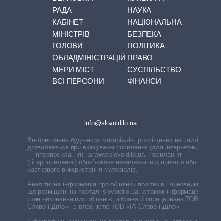
РАДА
НАУКА
КАБІНЕТ
НАЦІОНАЛЬНА
МІНІСТРІВ
БЕЗПЕКА
ГОЛОВИ
ПОЛІТИКА
ОБЛАДМІНІСТРАЦІЙ
ПРАВО
МЕРИ МІСТ
СУСПІЛЬСТВО
ВСІ ПЕРСОНИ
ФІНАНСИ
info@slovoidilo.ua
Використання будь-яких матеріалів, розміщених на сайті,
дозволяється при вказуванні посилання (для інтернет-видань
— гіперпосилання) на www.slovoidilo.ua. Посилання
(гіперпосилання) обов’язкове незалежно від повного або
часткового використання матеріалів.
Аналітична інформація про обіцянки політиків і чиновників,
що розміщені на порталі slovoidilo.ua, а також інформація про
стан виконання цих обіцянок, зібрана й опрацьована ТОВ «ІА
Слово і Діло» і є власністю ТОВ «ІА Слово і Діло».