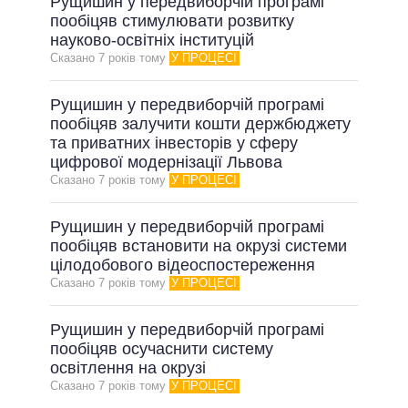
Рущишин у передвиборчій програмі
пообіцяв стимулювати розвитку
науково-освітніх інституцій
Сказано 7 рокiв тому
У ПРОЦЕСІ
Рущишин у передвиборчій програмі
пообіцяв залучити кошти держбюджету
та приватних інвесторів у сферу
цифрової модернізації Львова
Сказано 7 рокiв тому
У ПРОЦЕСІ
Рущишин у передвиборчій програмі
пообіцяв встановити на окрузі системи
цілодобового відеоспостереження
Сказано 7 рокiв тому
У ПРОЦЕСІ
Рущишин у передвиборчій програмі
пообіцяв осучаснити систему
освітлення на окрузі
Сказано 7 рокiв тому
У ПРОЦЕСІ