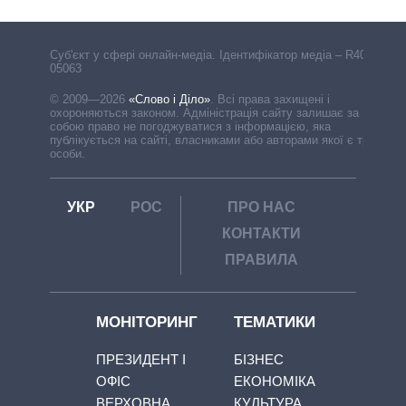
Cуб'єкт у сфері онлайн-медіа. Ідентифікатор медіа – R40-
05063
© 2009—2026
«Слово і Діло»
.
Всі права захищені і
охороняються законом. Адміністрація сайту залишає за
собою право не погоджуватися з інформацією, яка
публікується на сайті, власниками або авторами якої є треті
особи.
УКР
РОС
ПРО НАС
КОНТАКТИ
ПРАВИЛА
МОНІТОРИНГ
ТЕМАТИКИ
ПРЕЗИДЕНТ І
БІЗНЕС
ОФІС
ЕКОНОМІКА
ВЕРХОВНА
КУЛЬТУРА