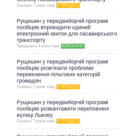
Сказано 7 рокiв тому
У ПРОЦЕСІ
ВСІ ОБІЦЯНКИ
АРХІВНІ ОБІЦЯНКИ
Рущишин у передвиборчій програмі
пообіцяв впровадити єдиний
електронний квиток для пасажирського
транспорту
Завершено 4 роки тому
ВИКОНАНО
Рущишин у передвиборчій програмі
пообіцяв розв'язати проблеми
перевезення пільгових категорій
громадян
Сказано 7 рокiв тому
У ПРОЦЕСІ
Рущишин у передвиборчій програмі
пообіцяв розвантажити переповнені
вулиці Львову
Сказано 7 рокiв тому
У ПРОЦЕСІ