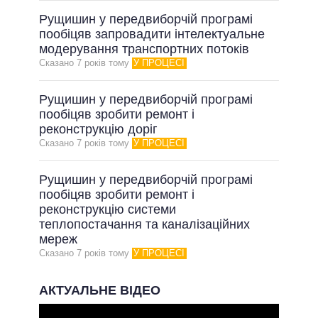
Рущишин у передвиборчій програмі
пообіцяв запровадити інтелектуальне
модерування транспортних потоків
Сказано 7 рокiв тому
У ПРОЦЕСІ
Рущишин у передвиборчій програмі
пообіцяв зробити ремонт і
реконструкцію доріг
Сказано 7 рокiв тому
У ПРОЦЕСІ
Рущишин у передвиборчій програмі
пообіцяв зробити ремонт і
реконструкцію системи
теплопостачання та каналізаційних
мереж
Сказано 7 рокiв тому
У ПРОЦЕСІ
АКТУАЛЬНЕ ВІДЕО