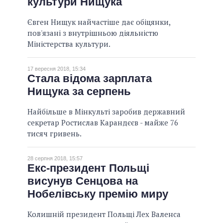
культури Нищука
Євген Нищук найчастіше дає обіцянки,
пов'язані з внутрішньою діяльністю
Міністерства культури.
17 вересня 2018, 15:34
Стала відома зарплата
Нищука за серпень
Найбільше в Мінкульті заробив державний
секретар Ростислав Карандєєв - майже 76
тисяч гривень.
28 серпня 2018, 15:57
Екс-президент Польщі
висунув Сенцова на
Нобелівську премію миру
Колишній президент Польщі Лех Валенса