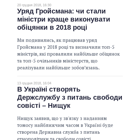
20 грудня 2018, 16:30
Уряд Гройсмана: чи стали
міністри краще виконувати
обіцянки в 2018 році
Ми подивились, як працював уряд
Гройсмана у 2018 році та визначили топ-5
міністрів, які провалили найбільше обіцянок
та топ-5 очільників міністерств, що
реалізували найбільше зобов’язань.
13 грудня 2018, 16:04
В Україні створять
Держслужбу з питань свободи
совісті – Нищук
Нищук заявив, що у зв'язку з наданням
томосу найближчим часом в Україні буде
створена Державна служба з питань
етнополітики та свободи совісті.