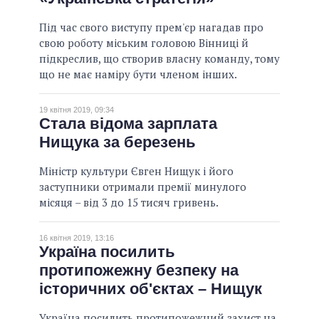
ВСІ ОБІЦЯНКИ
Під час свого виступу прем'єр нагадав про
свою роботу міським головою Вінниці й
АРХІВНІ ОБІЦЯНКИ
підкреслив, що створив власну команду, тому
що не має наміру бути членом інших.
19 квітня 2019, 09:34
Стала відома зарплата
Нищука за березень
Міністр культури Євген Нищук і його
заступники отримали премії минулого
місяця – від 3 до 15 тисяч гривень.
16 квітня 2019, 13:16
Україна посилить
протипожежну безпеку на
історичних об'єктах – Нищук
Україна посилить протипожежний захист на