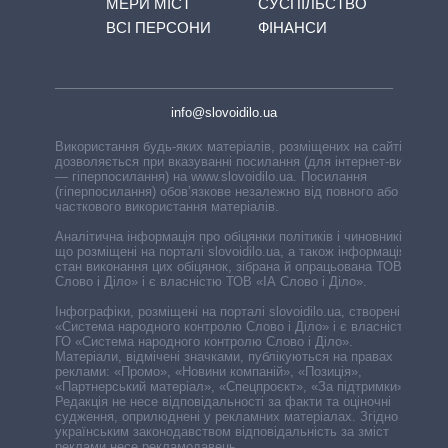
МЕРИ МІСТ
СУСПІЛЬСТВО
ВСІ ПЕРСОНИ
ФІНАНСИ
info@slovoidilo.ua
Використання будь-яких матеріалів, розміщених на сайті,
дозволяється при вказуванні посилання (для інтернет-видань
— гіперпосилання) на www.slovoidilo.ua. Посилання
(гіперпосилання) обов’язкове незалежно від повного або
часткового використання матеріалів.
Аналітична інформація про обіцянки політиків і чиновників,
що розміщені на порталі slovoidilo.ua, а також інформація про
стан виконання цих обіцянок, зібрана й опрацьована ТОВ «ІА
Слово і Діло» і є власністю ТОВ «ІА Слово і Діло».
Інфографіки, розміщені на порталі slovoidilo.ua, створені ГО
«Система народного контролю Слово і Діло» і є власністю
ГО «Система народного контролю Слово і Діло».
Матеріали, відмічені значками, публікуються на правах
реклами: «Промо», «Новини компаній», «Позиція»,
«Партнерський матеріал», «Спецпроєкт», «За підтримки».
Редакція не несе відповідальності за факти та оціночні
судження, оприлюднені у рекламних матеріалах. Згідно з
українським законодавством відповідальність за зміст
реклами несе рекламодавець.