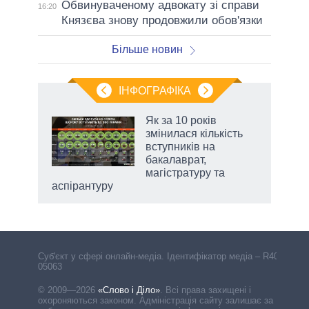
Обвинуваченому адвокату зі справи
16:20
Князєва знову продовжили обов'язки
Більше новин
ІНФОГРАФІКА
Як за 10 років
змінилася кількість
ть
вступників на
и,
бакалаврат,
магістратуру та
аспірантуру
Cуб'єкт у сфері онлайн-медіа. Ідентифікатор медіа – R40-
05063
© 2009—2026
«Слово і Діло»
.
Всі права захищені і
охороняються законом. Адміністрація сайту залишає за