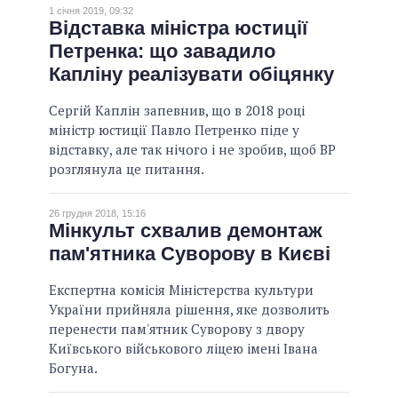
1 січня 2019, 09:32
Відставка міністра юстиції
Петренка: що завадило
Капліну реалізувати обіцянку
Сергій Каплін запевнив, що в 2018 році
міністр юстиції Павло Петренко піде у
відставку, але так нічого і не зробив, щоб ВР
розглянула це питання.
26 грудня 2018, 15:16
Мінкульт схвалив демонтаж
пам'ятника Суворову в Києві
Експертна комісія Міністерства культури
України прийняла рішення, яке дозволить
перенести пам'ятник Суворову з двору
Київського військового ліцею імені Івана
Богуна.