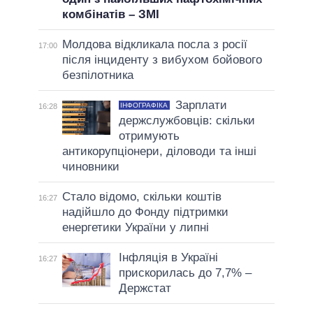
комбінатів – ЗМІ
Молдова відкликала посла з росії
17:00
після інциденту з вибухом бойового
безпілотника
Зарплати
ІНФОГРАФІКА
16:28
держслужбовців: скільки
отримують
антикорупціонери, діловоди та інші
чиновники
Стало відомо, скільки коштів
16:27
надійшло до Фонду підтримки
енергетики України у липні
Інфляція в Україні
16:27
прискорилась до 7,7% –
Держстат