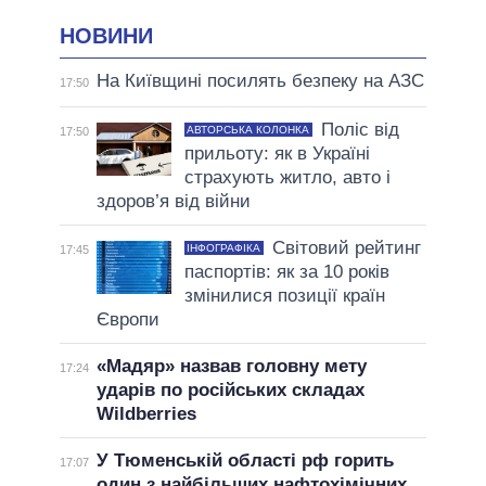
НОВИНИ
На Київщині посилять безпеку на АЗС
17:50
Поліс від
АВТОРСЬКА КОЛОНКА
17:50
прильоту: як в Україні
страхують житло, авто і
здоров’я від війни
Світовий рейтинг
ІНФОГРАФІКА
17:45
паспортів: як за 10 років
змінилися позиції країн
Європи
«Мадяр» назвав головну мету
17:24
ударів по російських складах
Wildberries
У Тюменській області рф горить
17:07
один з найбільших нафтохімічних