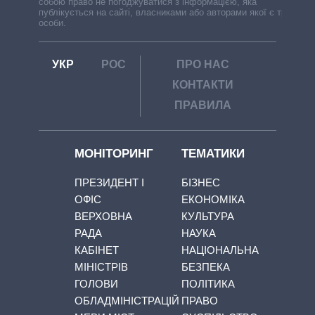
собою право не погоджуватися з інформацією, яка
публікується на сайті, власниками або авторами якої є треті
особи.
УКР
РОС
ПРО НАС
КОНТАКТИ
ПРАВИЛА
МОНІТОРИНГ
ТЕМАТИКИ
ПРЕЗИДЕНТ І
БІЗНЕС
ОФІС
ЕКОНОМІКА
ВЕРХОВНА
КУЛЬТУРА
РАДА
НАУКА
КАБІНЕТ
НАЦІОНАЛЬНА
МІНІСТРІВ
БЕЗПЕКА
ГОЛОВИ
ПОЛІТИКА
ОБЛАДМІНІСТРАЦІЙ
ПРАВО