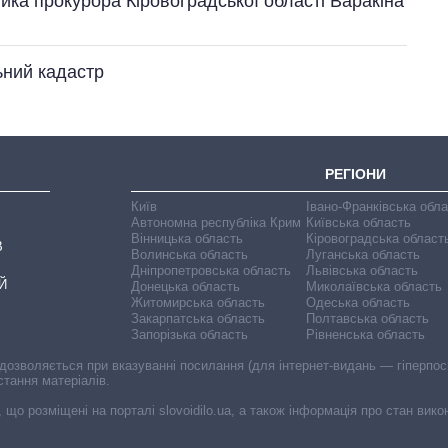
ника прокурора Кіровоградської області Варакіна
ьний кадастр
РЕГІОНИ
Київ
Івано-Франківська обл
Автономна республіка Крим
Київська область
Вінницька область
Кіровоградська област
В
Волинська область
Луганська область
Дніпропетровська область
Львівська область
Й
Донецька область
Миколаївська область
Житомирська область
Одеська область
Закарпатська область
Полтавська область
Запорізька область
Рівненська область
 дозволяється при вказуванні посилання (для інтернет-видань — гіперпоси
стання матеріалів.
, що розміщені на порталі slovoidilo.ua, а також інформація про стан вик