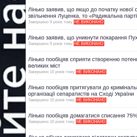
Лінько заявив, що якщо до початку нової 
звільнення Луценка, то «Радикальна партія
Завершено 9 рокiв тому
НЕ ВИКОНАНО
Лінько заявив, що уникнути покарання Пу
Завершено 9 рокiв тому
НЕ ВИКОНАНО
Лінько пообіцяв сприяти створенню потен
великих міст
Завершено 10 рокiв тому
НЕ ВИКОНАНО
Лінько пообіцяв притягувати до криміналь
організації сепаратистів на Сході України
Завершено 10 рокiв тому
НЕ ВИКОНАНО
Лінько пообіцяв домагатися списання 75%
Завершено 10 рокiв тому
НЕ ВИКОНАНО