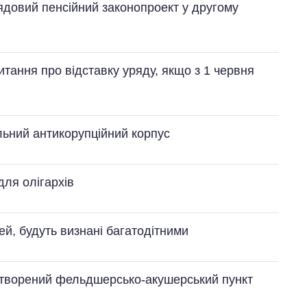
ядовий пенсійний законопроект у другому
итання про відставку уряду, якщо з 1 червня
льний антикорупційний корпус
для олігархів
ітей, будуть визнані багатодітними
 створений фельдшерсько-акушерський пункт