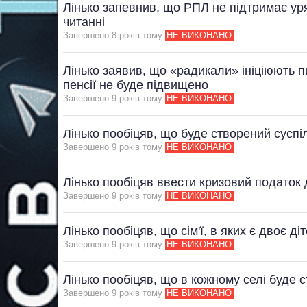
Лінько запевнив, що РПЛ не підтримає ур
читанні
Завершено 8 рокiв тому
НЕ ВИКОНАНО
Лінько заявив, що «радикали» ініціюють п
пенсії не буде підвищено
Завершено 9 рокiв тому
НЕ ВИКОНАНО
Лінько пообіцяв, що буде створений суспі
Завершено 9 рокiв тому
НЕ ВИКОНАНО
Лінько пообіцяв ввести кризовий податок 
Завершено 9 рокiв тому
НЕ ВИКОНАНО
Лінько пообіцяв, що сім'ї, в яких є двоє д
Завершено 9 рокiв тому
НЕ ВИКОНАНО
Лінько пообіцяв, що в кожному селі буде
Завершено 9 рокiв тому
НЕ ВИКОНАНО