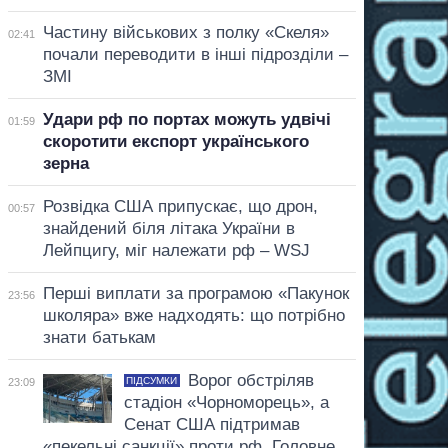
Частину військових з полку «Скеля»
02:41
почали переводити в інші підрозділи –
ЗМІ
Удари рф по портах можуть удвічі
01:59
скоротити експорт українського
зерна
Розвідка США припускає, що дрон,
00:57
знайдений біля літака України в
Лейпцигу, міг належати рф – WSJ
Перші виплати за програмою «Пакунок
23:56
школяра» вже надходять: що потрібно
знати батькам
Ворог обстріляв
ПІДСУМКИ
23:09
стадіон «Чорноморець», а
Сенат США підтримав
«пекельні санкції» проти рф. Головне