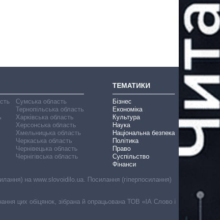
ТЕМАТИКИ
асть
Сумська область
Бізнес
Тернопільська область
Економіка
ь
Харківська область
Культура
Херсонська область
Наука
Хмельницька область
Національна безпека
Черкаська область
Політика
Чернівецька область
Право
Чернігівська область
Суспільство
Фінанси
лання) на www.slovoidilo.ua. Посилання (гіперпосилання)
онання цих обіцянок, зібрана й опрацьована ТОВ «ІА Слово і