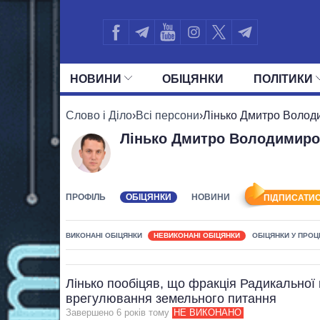
НОВИНИ
ОБIЦЯНКИ
ПОЛIТИКИ
УСІ ПОЛІТИКИ
ПРЕЗИДЕНТ І ОФ
Слово і Діло
›
Всі персони
›
Лінько Дмитро Волод
Лінько Дмитро Володимир
ПРОФІЛЬ
ОБІЦЯНКИ
НОВИНИ
ПІДПИСАТИС
ВИКОНАНІ ОБІЦЯНКИ
НЕВИКОНАНІ ОБІЦЯНКИ
ОБІЦЯНКИ У ПРОЦ
Лінько пообіцяв, що фракція Радикальної п
врегулювання земельного питання
Завершено 6 рокiв тому
НЕ ВИКОНАНО