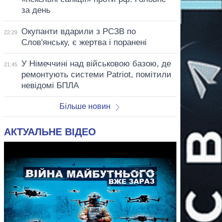
за день
Окупанти вдарили з РСЗВ по
22:29
Слов'янську, є жертва і поранені
У Німеччині над військовою базою, де
21:45
ремонтують системи Patriot, помітили
невідомі БПЛА
Більше новин
АКТУАЛЬНЕ ВІДЕО