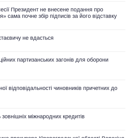
сесії Президент не внесене подання про
» сама почне збір підписів за його відставку
хтаєвичу не вдасться
ційних партизанських загонів для оборони
Як змінився
бюджет
Міністерства
оборони за 13
ної відповідальності чиновників причетних до
років війни з
росією
 зовнішніх міжнародних кредитів