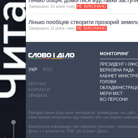
Лінько обіцяє домогтися відставки заступ
Завершено 10 рокiв тому
НЕ ВИКОНАНО
Лінько пообіцяв створити прозорий земел
Завершено 11 рокiв тому
НЕ ВИКОНАНО
МОНІТОРИНГ
ПРЕЗИДЕНТ І ОФІС
УКР
РОС
ВЕРХОВНА РАДА
КАБІНЕТ МІНІСТРІ
ГОЛОВИ
ПРО НАС
ОБЛАДМІНІСТРАЦІ
КОНТАКТИ
МЕРИ МІСТ
ПРАВИЛА
ВСІ ПЕРСОНИ
Використання будь-яких матеріалів, розміщених на сайті,
обов’язкове незалежно від повного або часткового викори
Аналітична інформація про обіцянки політиків і чиновників
Діло» і є власністю ТОВ «ІА Слово і Діло».