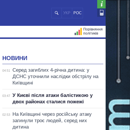
УКР
РОС
Порівняння
політиків
ЦІЙ
МЕРИ МІСТ
ВСІ ПЕРСОНИ
НОВИНИ
Серед загиблих 4-річна дитина: у
04:51
ДСНС уточнили наслідки обстрілу на
Київщині
У Києві після атаки балістикою у
03:47
двох районах сталися пожежі
На Київщині через російську атаку
02:53
загинули троє людей, серед них
дитина