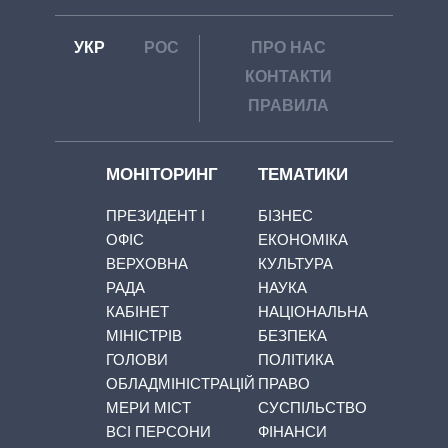
УКР
РОС
ПРО НАС
КОНТАКТИ
ПРАВИЛА
МОНІТОРИНГ
ТЕМАТИКИ
ПРЕЗИДЕНТ І
БІЗНЕС
ОФІС
ЕКОНОМІКА
ВЕРХОВНА
КУЛЬТУРА
РАДА
НАУКА
КАБІНЕТ
НАЦІОНАЛЬНА
МІНІСТРІВ
БЕЗПЕКА
ГОЛОВИ
ПОЛІТИКА
ОБЛАДМІНІСТРАЦІЙ
ПРАВО
МЕРИ МІСТ
СУСПІЛЬСТВО
ВСІ ПЕРСОНИ
ФІНАНСИ