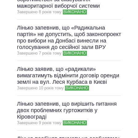
мажоритарної виборчої системи
Завершено 8 рокiв тому
ВИКОНАНО
Лінько запевнив, що «Радикальна
партія» не допустить, щоб законопроект
про вибори на Донбасі винесли на
голосування до сесійної зали ВРУ
Завершено 7 рокiв тому
ВИКОНАНО
Лінько заявив, що «радикали»
вимагатимуть відмінити договір оренди
землі на вул. Леся Курбаса в Києві
Завершено 10 рокiв тому
ВИКОНАНО
Лінько запевнив, що вирішить питання
двох проблемних гуртожитків у
Кіровограді
Завершено 9 рокiв тому
ВИКОНАНО