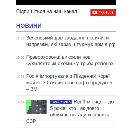
Підпишіться на наш канал
НОВИНИ
Зеленський дав завдання посилити
15:36
напрямки, які зараз штурмує армія рф
Правоохоронці викрили нові
15:00
«ухилянтські схеми» у трьох регіонах
Росія імпортувала з Південної Кореї
14:58
майже 30 тисяч тонн нафтопродуктів
– ЗМІ
Від 1 місяця – до
ІНФОГРАФІКА
14:44
5 років: хто і як довго
обіймав посаду керівника
СЗР