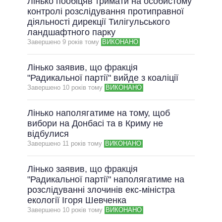
Лінько пообіцяв тримати на особистому
контролі розслідування протиправної
діяльності дирекції Тилігульського
ландшафтного парку
Завершено 9 рокiв тому
ВИКОНАНО
Лінько заявив, що фракція
"Радикальної партії" вийде з коаліції
Завершено 10 рокiв тому
ВИКОНАНО
Лінько наполягатиме на тому, щоб
вибори на Донбасі та в Криму не
відбулися
Завершено 11 рокiв тому
ВИКОНАНО
Лінько заявив, що фракція
"Радикальної партії" наполягатиме на
розслідуванні злочинів екс-міністра
екології Ігоря Шевченка
Завершено 10 рокiв тому
ВИКОНАНО