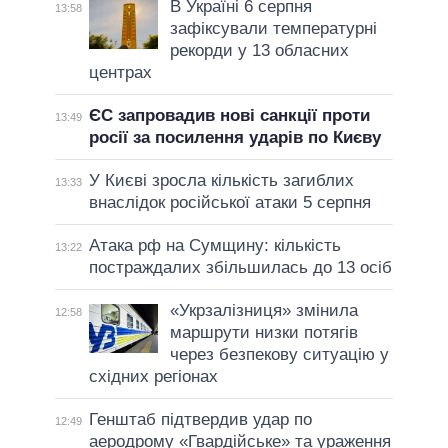
В Україні 6 серпня
13:58
зафіксували температурні
рекорди у 13 обласних
центрах
ЄС запровадив нові санкції проти
13:49
росії за посилення ударів по Києву
У Києві зросла кількість загиблих
13:33
внаслідок російської атаки 5 серпня
Атака рф на Сумщину: кількість
13:22
постраждалих збільшилась до 13 осіб
«Укрзалізниця» змінила
12:58
маршрути низки потягів
через безпекову ситуацію у
східних регіонах
Генштаб підтвердив удар по
12:49
аеродрому «Гвардійське» та ураження