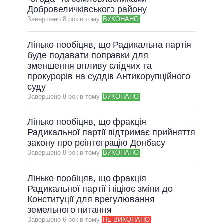
Добровеличківського району
ВСІ ОБІЦЯНКИ
Завершено 8 рокiв тому
ВИКОНАНО
АРХІВНІ ОБІЦЯНКИ
Лінько пообіцяв, що Радикальна партія
буде подавати поправки для
зменшення впливу слідчих та
прокурорів на суддів Антикорупційного
суду
Завершено 8 рокiв тому
ВИКОНАНО
Лінько пообіцяв, що фракція
Радикальної партії підтримає прийняття
закону про реінтеграцію Донбасу
Завершено 8 рокiв тому
ВИКОНАНО
Лінько пообіцяв, що фракція
Радикальної партії ініціює зміни до
Конституції для врегулювання
земельного питання
Завершено 6 рокiв тому
НЕ ВИКОНАНО