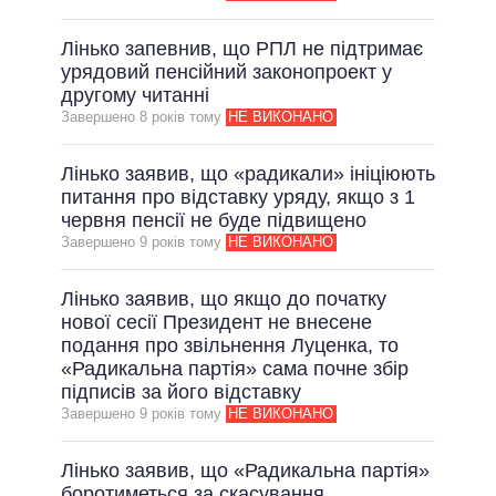
Лінько запевнив, що РПЛ не підтримає
урядовий пенсійний законопроект у
другому читанні
Завершено 8 рокiв тому
НЕ ВИКОНАНО
Лінько заявив, що «радикали» ініціюють
питання про відставку уряду, якщо з 1
червня пенсії не буде підвищено
Завершено 9 рокiв тому
НЕ ВИКОНАНО
Лінько заявив, що якщо до початку
нової сесії Президент не внесене
подання про звільнення Луценка, то
«Радикальна партія» сама почне збір
підписів за його відставку
Завершено 9 рокiв тому
НЕ ВИКОНАНО
Лінько заявив, що «Радикальна партія»
боротиметься за скасування