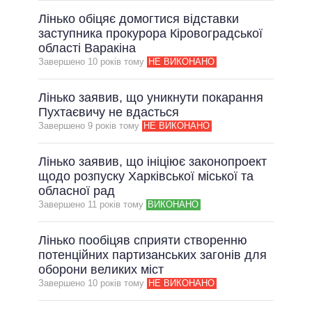
Лінько обіцяє домогтися відставки
заступника прокурора Кіровоградської
області Варакіна
Завершено 10 рокiв тому
НЕ ВИКОНАНО
Лінько заявив, що уникнути покарання
Пухтаєвичу не вдасться
Завершено 9 рокiв тому
НЕ ВИКОНАНО
Лінько заявив, що ініціює законопроект
щодо розпуску Харківської міської та
обласної рад
Завершено 11 рокiв тому
ВИКОНАНО
Лінько пообіцяв сприяти створенню
потенційних партизанських загонів для
оборони великих міст
Завершено 10 рокiв тому
НЕ ВИКОНАНО