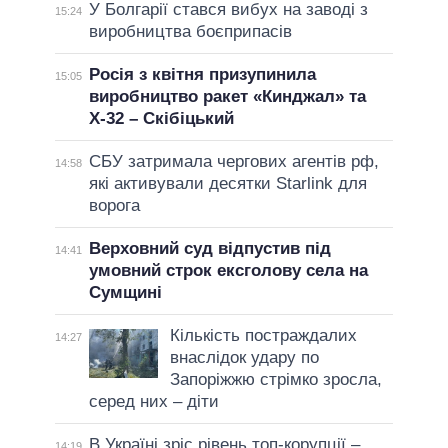
У Болгарії стався вибух на заводі з
15:24
виробництва боєприпасів
Росія з квітня призупинила
15:05
виробництво ракет «Кинджал» та
Х-32 – Скібіцький
СБУ затримала чергових агентів рф,
14:58
які активували десятки Starlink для
ворога
Верховний суд відпустив під
14:41
умовний строк ексголову села на
Сумщині
Кількість постраждалих
14:27
внаслідок удару по
Запоріжжю стрімко зросла,
серед них – діти
В Україні зріс рівень топ-корупції –
14:19