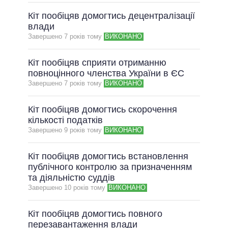
Кіт пообіцяв домогтись децентралізації
влади
Завершено 7 рокiв тому
ВИКОНАНО
Кіт пообіцяв сприяти отриманню
повноцінного членства України в ЄС
Завершено 7 рокiв тому
ВИКОНАНО
Кіт пообіцяв домогтись скорочення
кількості податків
Завершено 9 рокiв тому
ВИКОНАНО
Кіт пообіцяв домогтись встановлення
публічного контролю за призначенням
та діяльністю суддів
Завершено 10 рокiв тому
ВИКОНАНО
Кіт пообіцяв домогтись повного
перезавантаження влади