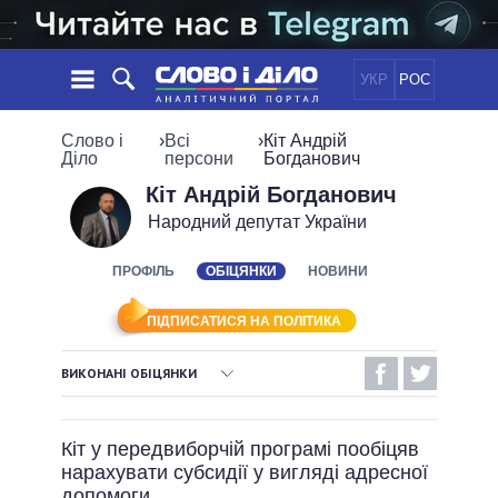
УКР
РОС
НОВИНИ
Слово і
›
Всі
›
Кіт Андрій
Діло
персони
Богданович
ОБIЦЯНКИ
СТРІЧКА
ПОЛІТИКА
Кіт Андрій Богданович
Народний депутат України
ПОДІЇ
ЕКОНОМІКА
ПОЛIТИКИ
СТАТТІ
СУСПІЛЬСТВО
ПРОФІЛЬ
ОБІЦЯНКИ
НОВИНИ
ІНФОГРАФІКА
ДУМКИ
СВІТ
УСІ ПОЛІТИКИ
ОГЛЯДИ
ПРЕЗИДЕНТ І ОФІС
ПІДПИСАТИСЯ НА ПОЛІТИКА
ВІДЕО
ДАЙДЖЕСТИ
ВЕРХОВНА РАДА
ВИКОНАНІ ОБІЦЯНКИ
ПІДТРИМАТИ
КАБІНЕТ МІНІСТРІВ
ВИКОНАНІ ОБІЦЯНКИ
ГОЛОВИ ОБЛАДМІНІСТРАЦІЙ
ПОРІВНЯННЯ ПОЛІТИКІВ
Кіт у передвиборчій програмі пообіцяв
МЕРИ МІСТ
НЕВИКОНАНІ ОБІЦЯНКИ
нарахувати субсидії у вигляді адресної
ВСІ ПЕРСОНИ
ОБІЦЯНКИ У ПРОЦЕСІ
допомоги