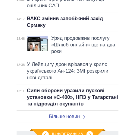
очільник САП
ВАКС змінив запобіжний захід
14:17
Єрмаку
Уряд продовжив послугу
13:46
«Шлюб онлайн» ще на два
роки
У Лейпцигу дрон врізався у крило
13:38
українського Ан-124: ЗМІ розкрили
нові деталі
Сили оборони уразили пускові
13:11
установки «С-400», НПЗ у Татарстані
та підрозділ окупантів
Більше новин
ІНФОГРАФІКА