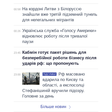
На кордоні Литви з Білоруссю
00:58
знайшли вже третій підземний тунель
для нелегальних мігрантів
Українська служба «Голосу Америки»
00:26
відновлює роботу після тривалої
паузи
Кабмін готує пакет рішень для
23:45
безперебійної роботи бізнесу після
ударів рф: що пропонують
Рф масовано
ПІДСУМКИ
23:00
вдарила по Києву та
області, а експосолці
Стефанішиній вручили підозру.
Головне за день
Більше новин