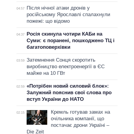
Після нічної атаки дронів у
04:57
російському Ярославлі спалахнули
пожежі: що відомо
Росія скинула чотири КАБи на
04:37
Суми: є поранені, пошкоджено ТЦ і
багатоповерхівки
Затемнення Сонця скоротить
03:59
виробництво електроенергії в ЄС
майже на 10 ГВт
«Потрібен новий силовий блок»:
02:59
Залужний пояснив свої слова про
вступ України до НАТО
Кремль готував замах на
02:15
очільника компанії, що
постачає дрони Україні –
Die Zeit