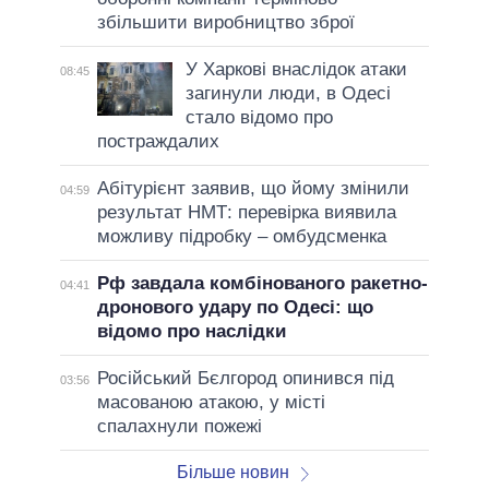
збільшити виробництво зброї
У Харкові внаслідок атаки
08:45
загинули люди, в Одесі
стало відомо про
постраждалих
Абітурієнт заявив, що йому змінили
04:59
результат НМТ: перевірка виявила
можливу підробку – омбудсменка
Рф завдала комбінованого ракетно-
04:41
дронового удару по Одесі: що
відомо про наслідки
Російський Бєлгород опинився під
03:56
масованою атакою, у місті
спалахнули пожежі
Більше новин