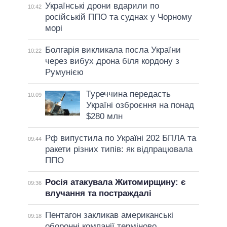
Українські дрони вдарили по
10:42
російській ППО та суднах у Чорному
морі
Болгарія викликала посла України
10:22
через вибух дрона біля кордону з
Румунією
Туреччина передасть
10:09
Україні озброєння на понад
$280 млн
Рф випустила по Україні 202 БПЛА та
09:44
ракети різних типів: як відпрацювала
ППО
Росія атакувала Житомирщину: є
09:36
влучання та постраждалі
Пентагон закликав американські
09:18
оборонні компанії терміново