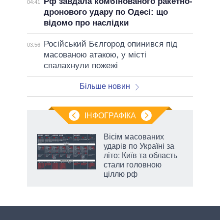
Рф завдала комбінованого ракетно-
04:41
дронового удару по Одесі: що
відомо про наслідки
Російський Бєлгород опинився під
03:56
масованою атакою, у місті
спалахнули пожежі
Більше новин
ІНФОГРАФІКА
Вісім масованих
раїні
ударів по Україні за
ої
літо: Київ та область
стали головною
ціллю рф