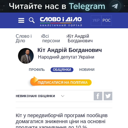
УКР
РОС
НОВИНИ
Слово і
›
Всі
›
Кіт Андрій
Діло
персони
Богданович
ОБIЦЯНКИ
СТРІЧКА
ПОЛІТИКА
Кіт Андрій Богданович
Народний депутат України
ПОДІЇ
ЕКОНОМІКА
ПОЛIТИКИ
СТАТТІ
СУСПІЛЬСТВО
ПРОФІЛЬ
ОБІЦЯНКИ
НОВИНИ
ІНФОГРАФІКА
ДУМКИ
СВІТ
УСІ ПОЛІТИКИ
ОГЛЯДИ
ПРЕЗИДЕНТ І ОФІС
ПІДПИСАТИСЯ НА ПОЛІТИКА
ВІДЕО
ДАЙДЖЕСТИ
ВЕРХОВНА РАДА
НЕВИКОНАНІ ОБІЦЯНКИ
ПІДТРИМАТИ
КАБІНЕТ МІНІСТРІВ
ВИКОНАНІ ОБІЦЯНКИ
ГОЛОВИ ОБЛАДМІНІСТРАЦІЙ
ПОРІВНЯННЯ ПОЛІТИКІВ
Кіт у передвиборчій програмі пообіцяв
МЕРИ МІСТ
НЕВИКОНАНІ ОБІЦЯНКИ
домагатися зниження ціни на основні
ВСІ ПЕРСОНИ
ОБІЦЯНКИ У ПРОЦЕСІ
продукти харчування до 10 %