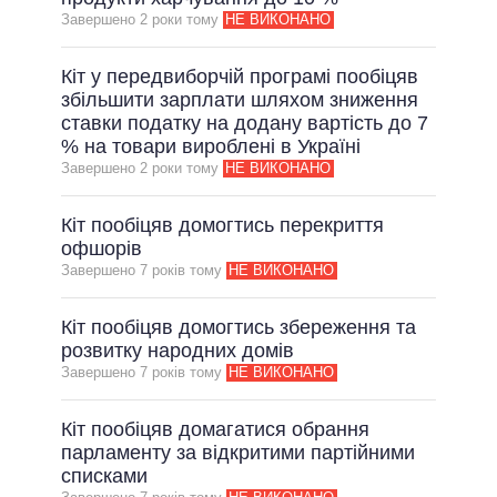
Завершено 2 роки тому
НЕ ВИКОНАНО
ВСІ ОБІЦЯНКИ
АРХІВНІ ОБІЦЯНКИ
Кіт у передвиборчій програмі пообіцяв
збільшити зарплати шляхом зниження
ставки податку на додану вартість до 7
% на товари вироблені в Україні
Завершено 2 роки тому
НЕ ВИКОНАНО
Кіт пообіцяв домогтись перекриття
офшорів
Завершено 7 рокiв тому
НЕ ВИКОНАНО
Кіт пообіцяв домогтись збереження та
розвитку народних домів
Завершено 7 рокiв тому
НЕ ВИКОНАНО
Кіт пообіцяв домагатися обрання
парламенту за відкритими партійними
списками