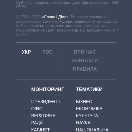
Cуб'єкт у сфері онлайн-медіа. Ідентифікатор медіа – R40-
05063
© 2009—2026
«Слово і Діло»
.
Всі права захищені і
охороняються законом. Адміністрація сайту залишає за
собою право не погоджуватися з інформацією, яка
публікується на сайті, власниками або авторами якої є треті
особи.
УКР
РОС
ПРО НАС
КОНТАКТИ
ПРАВИЛА
МОНІТОРИНГ
ТЕМАТИКИ
ПРЕЗИДЕНТ І
БІЗНЕС
ОФІС
ЕКОНОМІКА
ВЕРХОВНА
КУЛЬТУРА
РАДА
НАУКА
КАБІНЕТ
НАЦІОНАЛЬНА