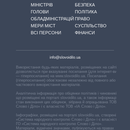
МІНІСТРІВ
БЕЗПЕКА
ГОЛОВИ
ПОЛІТИКА
ОБЛАДМІНІСТРАЦІЙ
ПРАВО
МЕРИ МІСТ
СУСПІЛЬСТВО
ВСІ ПЕРСОНИ
ФІНАНСИ
info@slovoidilo.ua
Використання будь-яких матеріалів, розміщених на сайті,
дозволяється при вказуванні посилання (для інтернет-видань
— гіперпосилання) на www.slovoidilo.ua. Посилання
(гіперпосилання) обов’язкове незалежно від повного або
часткового використання матеріалів.
Аналітична інформація про обіцянки політиків і чиновників,
що розміщені на порталі slovoidilo.ua, а також інформація про
стан виконання цих обіцянок, зібрана й опрацьована ТОВ «ІА
Слово і Діло» і є власністю ТОВ «ІА Слово і Діло».
Інфографіки, розміщені на порталі slovoidilo.ua, створені ГО
«Система народного контролю Слово і Діло» і є власністю
ГО «Система народного контролю Слово і Діло».
Матеріали, відмічені значками, публікуються на правах