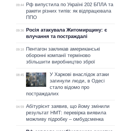
Рф випустила по Україні 202 БПЛА та
09:44
ракети різних типів: як відпрацювала
ППО
Росія атакувала Житомирщину: є
09:36
влучання та постраждалі
Пентагон закликав американські
09:18
оборонні компанії терміново
збільшити виробництво зброї
У Харкові внаслідок атаки
08:45
загинули люди, в Одесі
стало відомо про
постраждалих
Абітурієнт заявив, що йому змінили
04:59
результат НМТ: перевірка виявила
можливу підробку – омбудсменка