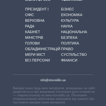
ПРЕЗИДЕНТ І
БІЗНЕС
ОФІС
ЕКОНОМІКА
ВЕРХОВНА
КУЛЬТУРА
РАДА
НАУКА
КАБІНЕТ
НАЦІОНАЛЬНА
МІНІСТРІВ
БЕЗПЕКА
ГОЛОВИ
ПОЛІТИКА
ОБЛАДМІНІСТРАЦІЙ
ПРАВО
МЕРИ МІСТ
СУСПІЛЬСТВО
ВСІ ПЕРСОНИ
ФІНАНСИ
info@slovoidilo.ua
Використання будь-яких матеріалів, розміщених на сайті,
дозволяється при вказуванні посилання (для інтернет-видань
— гіперпосилання) на www.slovoidilo.ua. Посилання
(гіперпосилання) обов’язкове незалежно від повного або
часткового використання матеріалів.