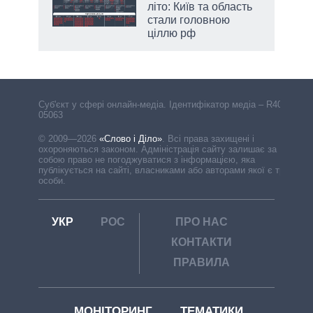
літо: Київ та область
стали головною
ціллю рф
Cуб'єкт у сфері онлайн-медіа. Ідентифікатор медіа – R40-
05063
© 2009—2026
«Слово і Діло»
.
Всі права захищені і
охороняються законом. Адміністрація сайту залишає за
собою право не погоджуватися з інформацією, яка
публікується на сайті, власниками або авторами якої є треті
особи.
УКР
РОС
ПРО НАС
КОНТАКТИ
ПРАВИЛА
МОНІТОРИНГ
ТЕМАТИКИ