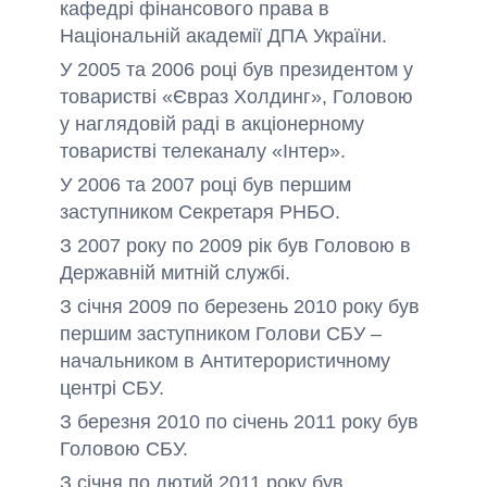
кафедрі фінансового права в
Національній академії ДПА України.
У 2005 та 2006 році був президентом у
товаристві «Євраз Холдинг», Головою
у наглядовій раді в акціонерному
товаристві телеканалу «Інтер».
У 2006 та 2007 році був першим
заступником Секретаря РНБО.
З 2007 року по 2009 рік був Головою в
Державній митній службі.
З січня 2009 по березень 2010 року був
першим заступником Голови СБУ –
начальником в Антитерористичному
центрі СБУ.
З березня 2010 по січень 2011 року був
Головою СБУ.
З січня по лютий 2011 року був