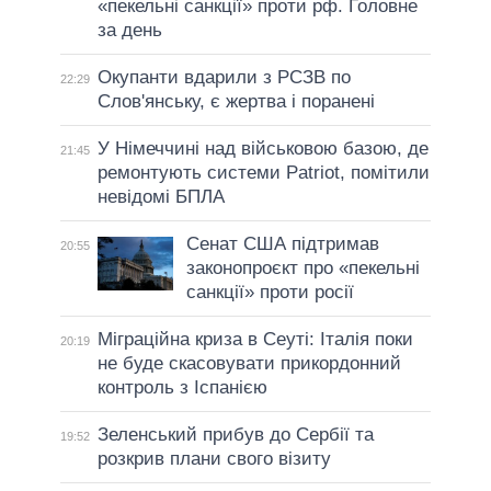
«пекельні санкції» проти рф. Головне
за день
Окупанти вдарили з РСЗВ по
22:29
Слов'янську, є жертва і поранені
У Німеччині над військовою базою, де
21:45
ремонтують системи Patriot, помітили
невідомі БПЛА
Сенат США підтримав
20:55
законопроєкт про «пекельні
санкції» проти росії
Міграційна криза в Сеуті: Італія поки
20:19
не буде скасовувати прикордонний
контроль з Іспанією
Зеленський прибув до Сербії та
19:52
розкрив плани свого візиту