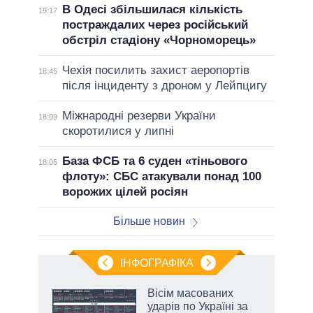
В Одесі збільшилася кількість
19:17
постраждалих через російський
обстріл стадіону «Чорноморець»
Чехія посилить захист аеропортів
18:45
після інциденту з дроном у Лейпцигу
Міжнародні резерви України
18:09
скоротилися у липні
База ФСБ та 6 суден «тіньового
18:05
флоту»: СБС атакували понад 100
ворожих цілей росіян
Більше новин
ІНФОГРАФІКА
 5
Вісім масованих
вго
ударів по Україні за