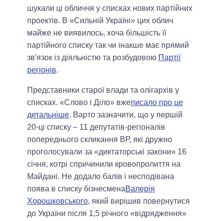
шукали ці обличчя у списках нових партійних
проектів. В «Сильній Україні» цих облич
майже не виявилось, хоча більшість її
партійного списку так чи інакше має прямий
зв'язок із діяльністю та розбудовою
Партії
регіонів
.
Представники старої влади та олігархів у
списках
. «Слово і Діло» вже
писало про це
детальніше
. Варто зазначити, що у першій
20-ці списку – 11 депутатів-регіоналів
попереднього скликання ВР, які дружно
проголосували за «диктаторські закони» 16
січня, котрі спричинили кровопролиття на
Майдані. Не додало балів і несподівана
поява в списку бізнесмена
Валерія
Хорошковського
, який вирішив повернутися
до України після 1,5 річного «відрядження»