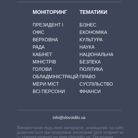
МОНІТОРИНГ
ТЕМАТИКИ
ПРЕЗИДЕНТ І
БІЗНЕС
ОФІС
ЕКОНОМІКА
ВЕРХОВНА
КУЛЬТУРА
РАДА
НАУКА
КАБІНЕТ
НАЦІОНАЛЬНА
МІНІСТРІВ
БЕЗПЕКА
ГОЛОВИ
ПОЛІТИКА
ОБЛАДМІНІСТРАЦІЙ
ПРАВО
МЕРИ МІСТ
СУСПІЛЬСТВО
ВСІ ПЕРСОНИ
ФІНАНСИ
info@slovoidilo.ua
Використання будь-яких матеріалів, розміщених на сайті,
дозволяється при вказуванні посилання (для інтернет-видань
— гіперпосилання) на www.slovoidilo.ua. Посилання