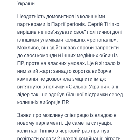
України.
Нездатність домовитися із колишніми
партнерами із Партії регіонів
. Сергій Тігіпко
вирішив не пов’язувати своєї політичної долі
із іншими уламками колишніх «регіоналів».
Можливо, він здійснював спроби запросити
до своєї команди й інших медійних облич із
ПР, проте на власних умовах. Це й зіграло із
ним злий жарт: занадто коротка виборча
кампанія не дозволила зміцнити імідж
витягнутої з полички «Сильної України», а її
лідер так і не здобув більшої підтримки серед
колишніх виборців ПР.
Заяви про можливу співпрацю із владою в
новому парламенті.
Це саме та ситуація,
коли пан Тігіпко в черговий раз прагнув
розіграти одразу 2 шахові комбінації: зіграти