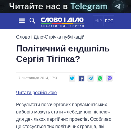
УКР
РОС
НОВИНИ
Слово і Діло
›
Стрічка публікацій
Політичний ендшпіль
ОБIЦЯНКИ
СТРІЧКА
ПОЛІТИКА
Сергія Тігіпка?
ПОДІЇ
ЕКОНОМІКА
ПОЛIТИКИ
СТАТТІ
СУСПІЛЬСТВО
ІНФОГРАФІКА
ДУМКИ
СВІТ
УСІ ПОЛІТИКИ
7 листопада 2014, 17:31
ОГЛЯДИ
ПРЕЗИДЕНТ І ОФІС
ВІДЕО
Читати російською
ДАЙДЖЕСТИ
ВЕРХОВНА РАДА
ПІДТРИМАТИ
КАБІНЕТ МІНІСТРІВ
Результати позачергових парламентських
ГОЛОВИ ОБЛАДМІНІСТРАЦІЙ
виборів можуть стати «лебединою піснею»
ПОРІВНЯННЯ ПОЛІТИКІВ
МЕРИ МІСТ
для декількох партійних проектів. Особливо
це стосується тих політичних гравців, які
ВСІ ПЕРСОНИ