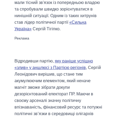
мали тісний зв'язок із попередньою владою
та спробували швидко зорієнтуватися в
нинішній ситуації. Одним із таких хитрунів
став лідер політичної партії
«Сильна
Україна»
Сергій Тігіпко.
Відродивши партію,
яку раніше успішно
«злив» у аншлюсі з Партією регіонів
, Сергій
Леонідович вирішив, що стане тим
акумулюючим елементом, який неначе
магніт зможе зібрати докупи
дезорієнтований електорат ПР. Маючи в
своєму арсеналі значну політичну
впізнаваність, фінансовий ресурс та потужні
політичні зв’язки в середовищі олігархів