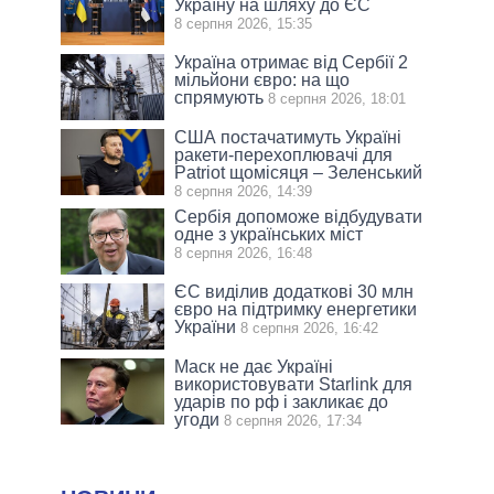
Україну на шляху до ЄС
8 серпня 2026, 15:35
Україна отримає від Сербії 2
мільйони євро: на що
спрямують
8 серпня 2026, 18:01
США постачатимуть Україні
ракети-перехоплювачі для
Patriot щомісяця – Зеленський
8 серпня 2026, 14:39
Сербія допоможе відбудувати
одне з українських міст
8 серпня 2026, 16:48
ЄС виділив додаткові 30 млн
євро на підтримку енергетики
України
8 серпня 2026, 16:42
Маск не дає Україні
використовувати Starlink для
ударів по рф і закликає до
угоди
8 серпня 2026, 17:34