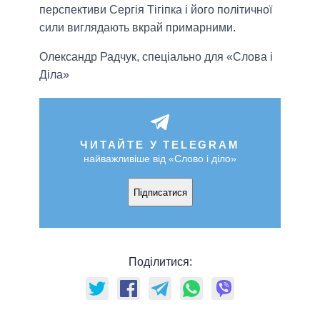
перспективи Сергія Тігіпка і його політичної
сили виглядають вкрай примарними.
Олександр Радчук, спеціально для «Слова і
Діла»
ЧИТАЙТЕ У TELEGRAM
найважливіше від «Слово і діло»
Підписатися
Поділитися: