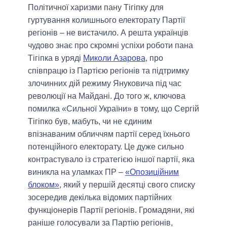
Політичної харизми пану Тігіпку для
гуртування колишнього електорату Партії
регіонів – не вистачило. А решта українців
чудово знає про скромні успіхи роботи пана
Тігіпка в уряді
Миколи Азарова
, про
співпрацю із Партією регіонів та підтримку
злочинних дій режиму Януковича під час
революції на Майдані. До того ж, ключова
помилка «Сильної України» в тому, що Сергій
Тігіпко був, мабуть, чи не єдиним
впізнаваним обличчям партії серед їхнього
потенційного електорату. Це дуже сильно
контрастувало із стратегією іншої партії, яка
виникла на уламках ПР –
«Опозиційним
блоком»
, який у першій десятці свого списку
зосередив декілька відомих партійних
функціонерів Партії регіонів. Громадяни, які
раніше голосували за Партію регіонів,