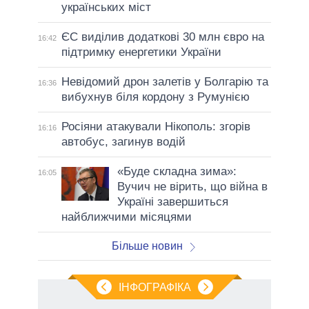
українських міст
ЄС виділив додаткові 30 млн євро на
16:42
підтримку енергетики України
Невідомий дрон залетів у Болгарію та
16:36
вибухнув біля кордону з Румунією
Росіяни атакували Нікополь: згорів
16:16
автобус, загинув водій
«Буде складна зима»:
16:05
Вучич не вірить, що війна в
Україні завершиться
найближчими місяцями
Більше новин
ІНФОГРАФІКА