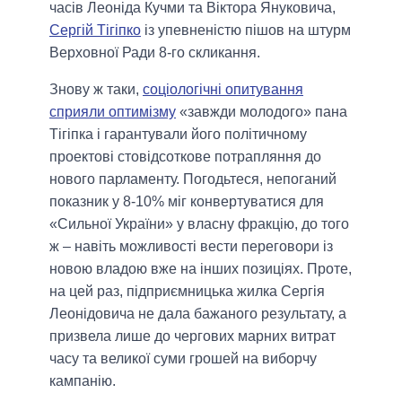
часів Леоніда Кучми та Віктора Януковича,
Сергій Тігіпко
із упевненістю пішов на штурм
Верховної Ради 8-го скликання.
Знову ж таки,
соціологічні опитування
сприяли оптимізму
«завжди молодого» пана
Тігіпка і гарантували його політичному
проектові стовідсоткове потрапляння до
нового парламенту. Погодьтеся, непоганий
показник у 8-10% міг конвертуватися для
«Сильної України» у власну фракцію, до того
ж – навіть можливості вести переговори із
новою владою вже на інших позиціях. Проте,
на цей раз, підприємницька жилка Сергія
Леонідовича не дала бажаного результату, а
призвела лише до чергових марних витрат
часу та великої суми грошей на виборчу
кампанію.