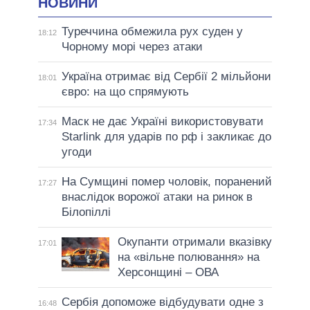
НОВИНИ
Туреччина обмежила рух суден у
18:12
Чорному морі через атаки
Україна отримає від Сербії 2 мільйони
18:01
євро: на що спрямують
Маск не дає Україні використовувати
17:34
Starlink для ударів по рф і закликає до
угоди
На Сумщині помер чоловік, поранений
17:27
внаслідок ворожої атаки на ринок в
Білопіллі
Окупанти отримали вказівку
17:01
на «вільне полювання» на
Херсонщині – ОВА
Сербія допоможе відбудувати одне з
16:48