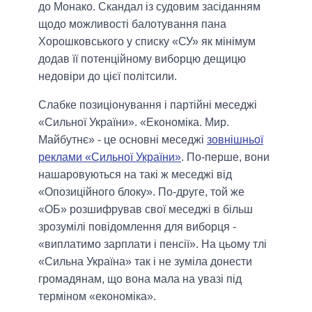
до Монако. Скандал із судовим засіданням
щодо можливості балотування пана
Хорошковського у списку «СУ» як мінімум
додав її потенційному виборцю дещицю
недовіри до цієї політсили.
Слабке позиціонування і партійні меседжі
«Сильної України».
«Економіка. Мир.
Майбутнє» - це основні меседжі
зовнішньої
реклами «Сильної України»
. По-перше, вони
нашаровуються на такі ж меседжі від
«Опозиційного блоку». По-друге, той же
«ОБ» розшифрував свої меседжі в більш
зрозумілі повідомлення для виборця -
«виплатимо зарплати і пенсії». На цьому тлі
«Сильна Україна» так і не зуміла донести
громадянам, що вона мала на увазі під
терміном «економіка».