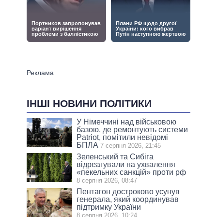
ІНШІ НОВИНИ ПОЛІТИКИ
У Німеччині над військовою
базою, де ремонтують системи
Patriot, помітили невідомі
БПЛА
7 серпня 2026, 21:45
Зеленський та Сибіга
відреагували на ухвалення
«пекельних санкцій» проти рф
8 серпня 2026, 08:47
Пентагон достроково усунув
генерала, який координував
підтримку України
8 серпня 2026, 10:24