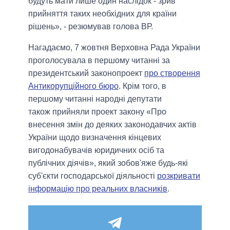
будуть мати лише один наслідок - зрив
прийняття таких необхідних для країни
рішень», - резюмував голова ВР.
Нагадаємо, 7 жовтня Верховна Рада України
проголосувала в першому читанні за
президентський законопроект
про створення
Антикорупційного бюро
. Крім того, в
першому читанні народні депутати
також прийняли проект закону «Про
внесення змін до деяких законодавчих актів
України щодо визначення кінцевих
вигодонабувачів юридичних осіб та
публічних діячів», який зобов'яже будь-які
суб'єкти господарської діяльності
розкривати
інформацію про реальних власників
.