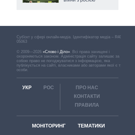
Cуб'єкт у сфері онлайн-медіа. Ідентифікатор медіа – R40-
05063
© 2009—2026
«Слово і Діло»
.
Всі права захищені і
охороняються законом. Адміністрація сайту залишає за
собою право не погоджуватися з інформацією, яка
публікується на сайті, власниками або авторами якої є треті
особи.
УКР
РОС
ПРО НАС
КОНТАКТИ
ПРАВИЛА
МОНІТОРИНГ
ТЕМАТИКИ