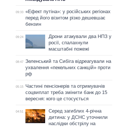
«Ефект путіна»: у російських регіонах
09:33
перед його візитом різко дешевшає
бензин
Дрони атакували два НПЗ у
09:24
росії, спалахнули
масштабні пожежі
Зеленський та Сибіга відреагували на
08:47
ухвалення «пекельних санкцій» проти
рф
Частині пенсіонерів та отримувачів
05:15
соцвиплат треба змінити банк до 15
вересня: кого це стосується
Серед загиблих 4-річна
04:51
дитина: у ДСНС уточнили
наслідки обстрілу на