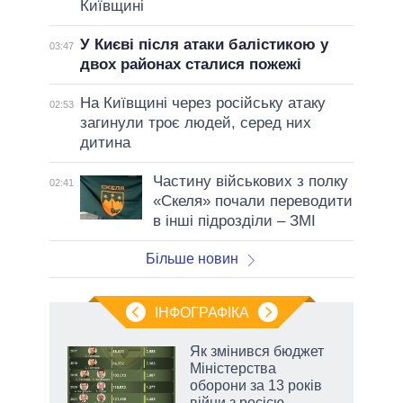
Київщині
У Києві після атаки балістикою у
03:47
двох районах сталися пожежі
На Київщині через російську атаку
02:53
загинули троє людей, серед них
дитина
Частину військових з полку
02:41
«Скеля» почали переводити
в інші підрозділи – ЗМІ
Більше новин
ІНФОГРАФІКА
Як змінився бюджет
ть
Міністерства
оборони за 13 років
війни з росією