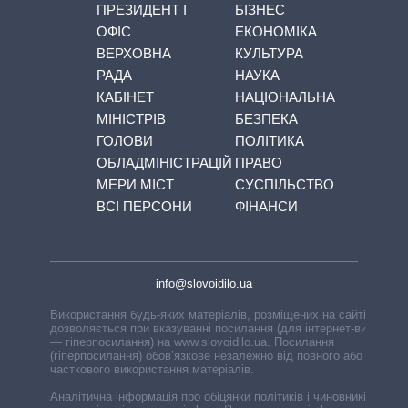
ПРЕЗИДЕНТ І
БІЗНЕС
ОФІС
ЕКОНОМІКА
ВЕРХОВНА
КУЛЬТУРА
РАДА
НАУКА
КАБІНЕТ
НАЦІОНАЛЬНА
МІНІСТРІВ
БЕЗПЕКА
ГОЛОВИ
ПОЛІТИКА
ОБЛАДМІНІСТРАЦІЙ
ПРАВО
МЕРИ МІСТ
СУСПІЛЬСТВО
ВСІ ПЕРСОНИ
ФІНАНСИ
info@slovoidilo.ua
Використання будь-яких матеріалів, розміщених на сайті,
дозволяється при вказуванні посилання (для інтернет-видань
— гіперпосилання) на www.slovoidilo.ua. Посилання
(гіперпосилання) обов’язкове незалежно від повного або
часткового використання матеріалів.
Аналітична інформація про обіцянки політиків і чиновників,