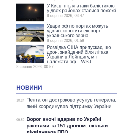
У Києві після атаки балістикою
у двох районах сталися пожежі
8 серпня 2026, 03:47
Удари рф по портах можуть
удвічі скоротити експорт
українського зерна
8 серпня 2026, 01:59
Розвідка США припускає, що
дрон, знайдений біля літака
України в Лейпцигу, міг
належати рф – WSJ
8 серпня 2026, 00:57
НОВИНИ
Пентагон достроково усунув генерала,
10:24
який координував підтримку України
Ворог вночі вдарив по Україні
09:59
ракетами та 151 дроном: скільки
ліквідувала ППО