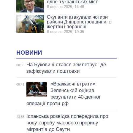
одне з українських міст
8 серпня 2026, 16:48
Окупанти атакували чотири
райони Дніпропетровщини, є
жертви і поранені
8 серпня 2026, 19:36
НОВИНИ
На Буковині стався землетрус: де
00:55
зафіксували поштовхи
«Вражаючі втрати»:
00:41
Зеленський оцінив
результати 40-денної
операції проти рф
Іспанська розвідка попередила про
23:55
нову спробу масового прориву
мігрантів до Сеути