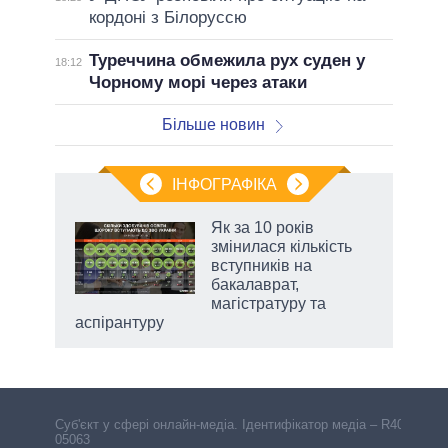
кордоні з Білоруссю
Туреччина обмежила рух суден у
18:12
Чорному морі через атаки
Більше новин
ІНФОГРАФІКА
 5
Як за 10 років
вго
змінилася кількість
вступників на
бакалаврат,
магістратуру та
аспірантуру
Cуб'єкт у сфері онлайн-медіа. Ідентифікатор медіа – R40-
05063