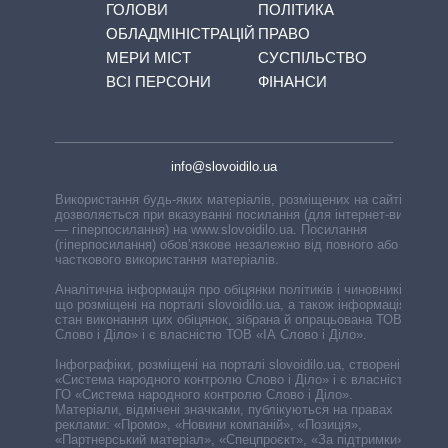
ГОЛОВИ
ПОЛІТИКА
ОБЛАДМІНІСТРАЦІЙ
ПРАВО
МЕРИ МІСТ
СУСПІЛЬСТВО
ВСІ ПЕРСОНИ
ФІНАНСИ
info@slovoidilo.ua
Використання будь-яких матеріалів, розміщених на сайті,
дозволяється при вказуванні посилання (для інтернет-видань
— гіперпосилання) на www.slovoidilo.ua. Посилання
(гіперпосилання) обов’язкове незалежно від повного або
часткового використання матеріалів.
Аналітична інформація про обіцянки політиків і чиновників,
що розміщені на порталі slovoidilo.ua, а також інформація про
стан виконання цих обіцянок, зібрана й опрацьована ТОВ «ІА
Слово і Діло» і є власністю ТОВ «ІА Слово і Діло».
Інфографіки, розміщені на порталі slovoidilo.ua, створені ГО
«Система народного контролю Слово і Діло» і є власністю
ГО «Система народного контролю Слово і Діло».
Матеріали, відмічені значками, публікуються на правах
реклами: «Промо», «Новини компаній», «Позиція»,
«Партнерський матеріал», «Спецпроєкт», «За підтримки».