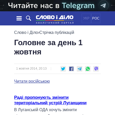
УКР
РОС
НОВИНИ
Слово і Діло
›
Стрічка публікацій
Головне за день 1
ОБIЦЯНКИ
СТРІЧКА
ПОЛІТИКА
жовтня
ПОДІЇ
ЕКОНОМІКА
ПОЛIТИКИ
СТАТТІ
СУСПІЛЬСТВО
ІНФОГРАФІКА
ДУМКИ
СВІТ
УСІ ПОЛІТИКИ
1 жовтня 2014, 20:13
ОГЛЯДИ
ПРЕЗИДЕНТ І ОФІС
ВІДЕО
Читати російською
ДАЙДЖЕСТИ
ВЕРХОВНА РАДА
ПІДТРИМАТИ
КАБІНЕТ МІНІСТРІВ
ГОЛОВИ ОБЛАДМІНІСТРАЦІЙ
Раді пропонують змінити
ПОРІВНЯННЯ ПОЛІТИКІВ
територіальний устрій Луганщини
МЕРИ МІСТ
В Луганській ОДА хочуть змінити
ВСІ ПЕРСОНИ