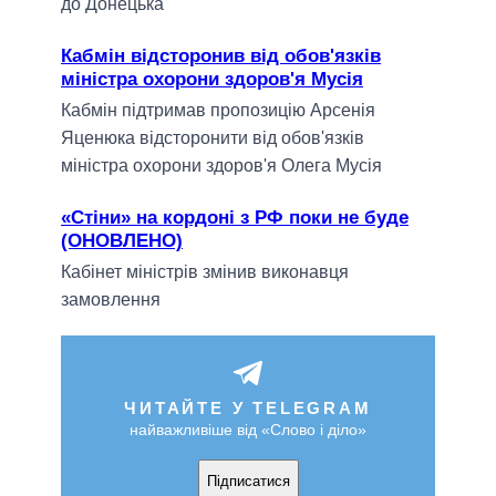
до Донецька
Кабмін відсторонив від обов'язків
міністра охорони здоров'я Мусія
Кабмін підтримав пропозицію Арсенія
Яценюка відсторонити від обов'язків
міністра охорони здоров'я Олега Мусія
«Стіни» на кордоні з РФ поки не буде
(ОНОВЛЕНО)
Кабінет міністрів змінив виконавця
замовлення
ЧИТАЙТЕ У TELEGRAM
найважливіше від «Слово і діло»
Підписатися