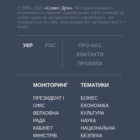
© 2009—2026
«Слово і Діло»
.
Всі права захищені і
охороняються законом. Адміністрація сайту залишає за
собою право не погоджуватися з інформацією, яка
публікується на сайті, власниками або авторами якої є треті
особи.
УКР
РОС
ПРО НАС
КОНТАКТИ
ПРАВИЛА
МОНІТОРИНГ
ТЕМАТИКИ
ПРЕЗИДЕНТ І
БІЗНЕС
ОФІС
ЕКОНОМІКА
ВЕРХОВНА
КУЛЬТУРА
РАДА
НАУКА
КАБІНЕТ
НАЦІОНАЛЬНА
МІНІСТРІВ
БЕЗПЕКА