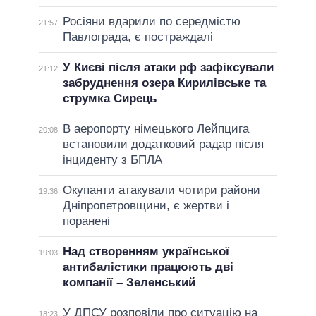
Росіяни вдарили по середмістю
21:57
Павлограда, є постраждалі
У Києві після атаки рф зафіксували
21:12
забруднення озера Кирилівське та
струмка Сирець
В аеропорту німецького Лейпцига
20:08
встановили додатковий радар після
інциденту з БПЛА
Окупанти атакували чотири райони
19:36
Дніпропетровщини, є жертви і
поранені
Над створенням української
19:03
антибалістики працюють дві
компанії – Зеленський
У ДПСУ розповіли про ситуацію на
18:23