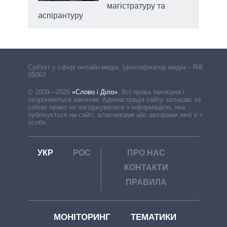
магістратуру та
аспірантуру
Cуб'єкт у сфері онлайн-медіа. Ідентифікатор медіа – R40-
05063
© 2009—2026
«Слово і Діло»
.
Всі права захищені і
охороняються законом. Адміністрація сайту залишає за
собою право не погоджуватися з інформацією, яка
публікується на сайті, власниками або авторами якої є треті
особи.
УКР
РОС
ПРО НАС
КОНТАКТИ
ПРАВИЛА
МОНІТОРИНГ
ТЕМАТИКИ