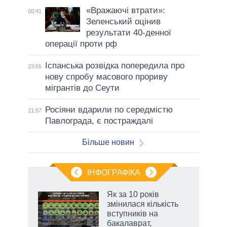
«Вражаючі втрати»:
00:41
Зеленський оцінив
результати 40-денної
операції проти рф
Іспанська розвідка попередила про
23:55
нову спробу масового прориву
мігрантів до Сеути
Росіяни вдарили по середмістю
21:57
Павлограда, є постраждалі
Більше новин
ІНФОГРАФІКА
 як
Як за 10 років
и за
змінилася кількість
вступників на
2027-
бакалаврат,