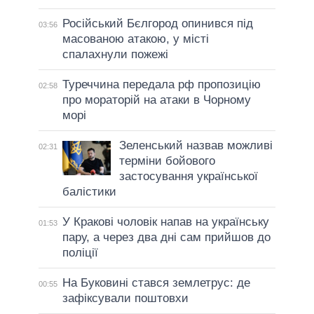
Російський Бєлгород опинився під
03:56
масованою атакою, у місті
спалахнули пожежі
Туреччина передала рф пропозицію
02:58
про мораторій на атаки в Чорному
морі
Зеленський назвав можливі
02:31
терміни бойового
застосування української
балістики
У Кракові чоловік напав на українську
01:53
пару, а через два дні сам прийшов до
поліції
На Буковині стався землетрус: де
00:55
зафіксували поштовхи