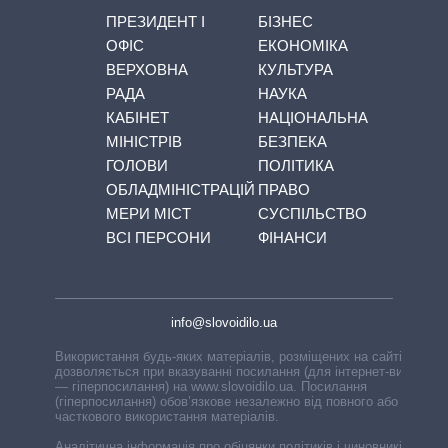
ПРЕЗИДЕНТ І
БІЗНЕС
ОФІС
ЕКОНОМІКА
ВЕРХОВНА
КУЛЬТУРА
РАДА
НАУКА
КАБІНЕТ
НАЦІОНАЛЬНА
МІНІСТРІВ
БЕЗПЕКА
ГОЛОВИ
ПОЛІТИКА
ОБЛАДМІНІСТРАЦІЙ
ПРАВО
МЕРИ МІСТ
СУСПІЛЬСТВО
ВСІ ПЕРСОНИ
ФІНАНСИ
info@slovoidilo.ua
Використання будь-яких матеріалів, розміщених на сайті,
дозволяється при вказуванні посилання (для інтернет-видань
— гіперпосилання) на www.slovoidilo.ua. Посилання
(гіперпосилання) обов’язкове незалежно від повного або
часткового використання матеріалів.
Аналітична інформація про обіцянки політиків і чиновників,