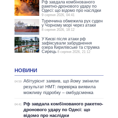
Рф завдала комбінованого
ракетно-дронового удару по
Одесі: що відомо про наслідки
9 серпня 2026, 04:41
Туреччина обмежила рух суден
у Чорному морі через атаки
8 серпня 2026, 18:12
У Києві після атаки рф
зафіксували забруднення
озера Кирилівське та струмка
Сирець
8 серпня 2026, 21:12
НОВИНИ
Абітурієнт заявив, що йому змінили
04:59
результат НМТ: перевірка виявила
можливу підробку – омбудсменка
Рф завдала комбінованого ракетно-
04:41
дронового удару по Одесі: що
відомо про наслідки