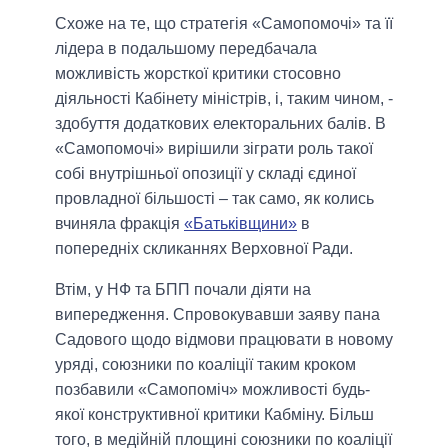
Схоже на те, що стратегія «Самопомочі» та її
лідера в подальшому передбачала
можливість жорсткої критики стосовно
діяльності Кабінету міністрів, і, таким чином, -
здобуття додаткових електоральних балів. В
«Самопомочі» вирішили зіграти роль такої
собі внутрішньої опозиції у складі єдиної
провладної більшості – так само, як колись
вчиняла фракція
«Батьківщини»
в
попередніх скликаннях Верховної Ради.
Втім, у НФ та БПП почали діяти на
випередження. Спровокувавши заяву пана
Садового щодо відмови працювати в новому
уряді, союзники по коаліції таким кроком
позбавили «Самопоміч» можливості будь-
якої конструктивної критики Кабміну. Більш
того, в медійній площині союзники по коаліції