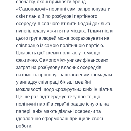
спочатку, охочі приміряти бренд
«Самопомочі» повинні самі запропонувати
свій план дій по розбудові партійного
осередку, після чого втілити бодай декілька
пунктів плану у життя на місцях. Тільки після
цього група людей може розраховувати на
співпрацю із самою політичною партією.
Цікавість цієї схеми полягає у тому, що,
фактично, Самопоміч» уникає фінансових
затрат на розбудову власних осередків,
натомість пропонує зацікавленим громадам
у випадку співпраці більші медійні
можливості щодо «розкрутки» їхніх ініціатив.
Це ще раз підтверджує тезу про те, що
політичні партії в Україні радше існують на
папері, аніж мають діяльні осередки та
ідеологічно сформовані принципи своєї
роботи.