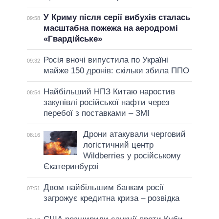
У Криму після серії вибухів сталась
09:58
масштабна пожежа на аеродромі
«Гвардійське»
Росія вночі випустила по Україні
09:32
майже 150 дронів: скільки збила ППО
Найбільший НПЗ Китаю наростив
08:54
закупівлі російської нафти через
перебої з поставками – ЗМІ
Дрони атакували черговий
08:16
логістичний центр
Wildberries у російському
Єкатеринбурзі
Двом найбільшим банкам росії
07:51
загрожує кредитна криза – розвідка