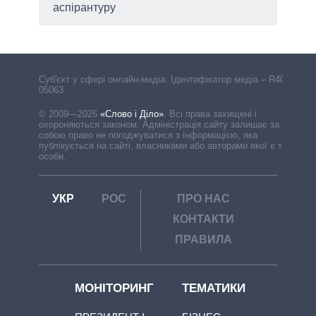
аспірантуру
Cуб'єкт у сфері онлайн-медіа. Ідентифікатор медіа – R40-
05063
© 2009—2026
«Слово і Діло»
.
Всі права захищені і
охороняються законом. Адміністрація сайту залишає за
собою право не погоджуватися з інформацією, яка
публікується на сайті, власниками або авторами якої є треті
особи.
УКР
РОС
ПРО НАС
КОНТАКТИ
ПРАВИЛА
МОНІТОРИНГ
ТЕМАТИКИ