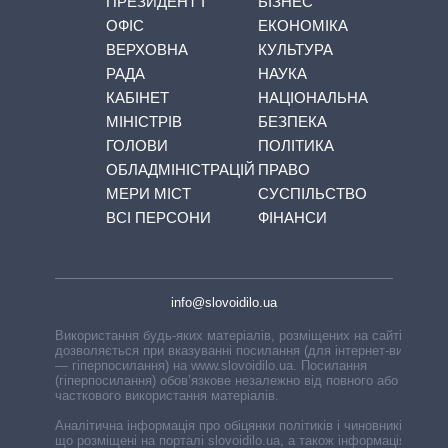
ПРЕЗИДЕНТ І
БІЗНЕС
ОФІС
ЕКОНОМІКА
ВЕРХОВНА
КУЛЬТУРА
РАДА
НАУКА
КАБІНЕТ
НАЦІОНАЛЬНА
МІНІСТРІВ
БЕЗПЕКА
ГОЛОВИ
ПОЛІТИКА
ОБЛАДМІНІСТРАЦІЙ
ПРАВО
МЕРИ МІСТ
СУСПІЛЬСТВО
ВСІ ПЕРСОНИ
ФІНАНСИ
info@slovoidilo.ua
Використання будь-яких матеріалів, розміщених на сайті,
дозволяється при вказуванні посилання (для інтернет-видань
— гіперпосилання) на www.slovoidilo.ua. Посилання
(гіперпосилання) обов’язкове незалежно від повного або
часткового використання матеріалів.
Аналітична інформація про обіцянки політиків і чиновників,
що розміщені на порталі slovoidilo.ua, а також інформація про