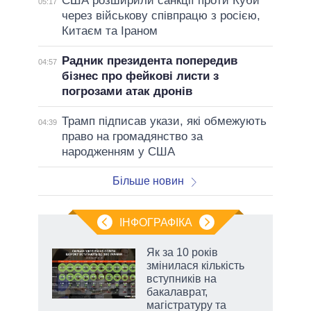
США розширили санкції проти Куби
05:17
через військову співпрацю з росією,
Китаєм та Іраном
Радник президента попередив
04:57
бізнес про фейкові листи з
погрозами атак дронів
Трамп підписав укази, які обмежують
04:39
право на громадянство за
народженням у США
Більше новин
ІНФОГРАФІКА
Як за 10 років
раїні
змінилася кількість
ої
вступників на
бакалаврат,
магістратуру та