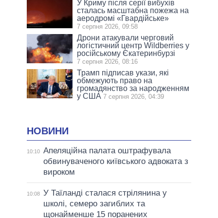
У Криму після серії вибухів
сталась масштабна пожежа на
аеродромі «Гвардійське»
7 серпня 2026, 09:58
Дрони атакували черговий
логістичний центр Wildberries у
російському Єкатеринбурзі
7 серпня 2026, 08:16
Трамп підписав укази, які
обмежують право на
громадянство за народженням
у США
7 серпня 2026, 04:39
НОВИНИ
Апеляційна палата оштрафувала
10:10
обвинуваченого київського адвоката з
вироком
У Таїланді сталася стрілянина у
10:08
школі, семеро загиблих та
щонайменше 15 поранених