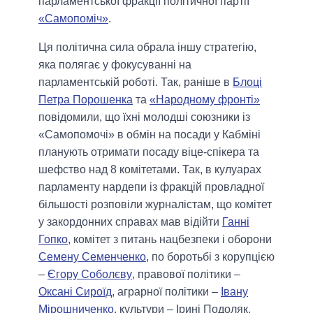
парламентської фракції політичної партії
«Самопоміч»
.
Ця політична сила обрала іншу стратегію,
яка полягає у фокусуванні на
парламентській роботі. Так, раніше в
Блоці
Петра Порошенка
та
«Народному фронті»
повідомили, що їхні молодші союзники із
«Самопомочі» в обмін на посади у Кабміні
планують отримати посаду віце-спікера та
шефство над 8 комітетами. Так, в кулуарах
парламенту нардепи із фракцій провладної
більшості розповіли журналістам, що комітет
у закордонних справах мав відійти
Ганні
Гопко
, комітет з питань нацбезпеки і оборони
Семену Семенченко
, по боротьбі з корупцією
–
Єгору Соболєву
, правової політики –
Оксані Сироїд
, аграрної політики –
Івану
Мірошниченко
, культури – Ірині Подоляк.