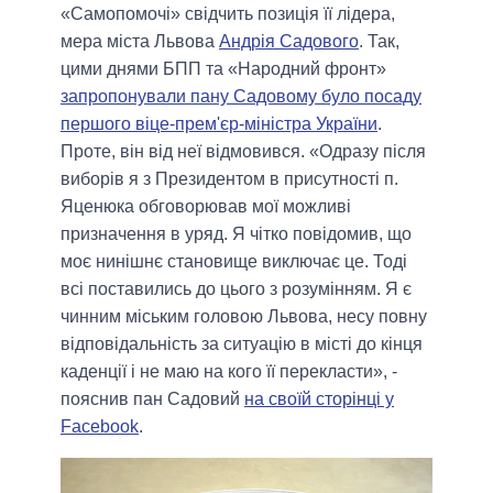
«Самопомочі» свідчить позиція її лідера,
мера міста Львова
Андрія Садового
. Так,
цими днями БПП та «Народний фронт»
запропонували пану Садовому було посаду
першого віце-прем'єр-міністра України
.
Проте, він від неї відмовився. «Одразу після
виборів я з Президентом в присутності п.
Яценюка обговорював мої можливі
призначення в уряд. Я чітко повідомив, що
моє нинішнє становище виключає це. Тоді
всі поставились до цього з розумінням. Я є
чинним міським головою Львова, несу повну
відповідальність за ситуацію в місті до кінця
каденції і не маю на кого її перекласти», -
пояснив пан Садовий
на своїй сторінці у
Facebook
.