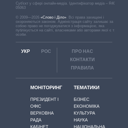
Cуб'єкт у сфері онлайн-медіа. Ідентифікатор медіа – R40-
05063
© 2009—2026
«Слово і Діло»
.
Всі права захищені і
охороняються законом. Адміністрація сайту залишає за
собою право не погоджуватися з інформацією, яка
публікується на сайті, власниками або авторами якої є треті
особи.
УКР
РОС
ПРО НАС
КОНТАКТИ
ПРАВИЛА
МОНІТОРИНГ
ТЕМАТИКИ
ПРЕЗИДЕНТ І
БІЗНЕС
ОФІС
ЕКОНОМІКА
ВЕРХОВНА
КУЛЬТУРА
РАДА
НАУКА
КАБІНЕТ
НАЦІОНАЛЬНА