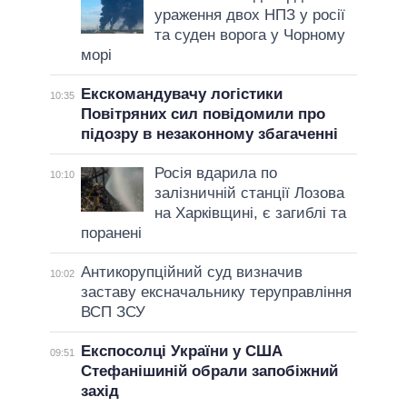
ураження двох НПЗ у росії
та суден ворога у Чорному
морі
Екскомандувачу логістики
10:35
Повітряних сил повідомили про
підозру в незаконному збагаченні
Росія вдарила по
10:10
залізничній станції Лозова
на Харківщині, є загиблі та
поранені
Антикорупційний суд визначив
10:02
заставу ексначальнику теруправління
ВСП ЗСУ
Експосолці України у США
09:51
Стефанішиній обрали запобіжний
захід