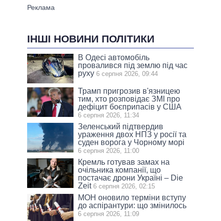
ІНШІ НОВИНИ ПОЛІТИКИ
В Одесі автомобіль
провалився під землю під час
руху
6 серпня 2026, 09:44
Трамп пригрозив в'язницею
тим, хто розповідає ЗМІ про
дефіцит боєприпасів у США
6 серпня 2026, 11:34
Зеленський підтвердив
ураження двох НПЗ у росії та
суден ворога у Чорному морі
6 серпня 2026, 11:00
Кремль готував замах на
очільника компанії, що
постачає дрони Україні – Die
Zeit
6 серпня 2026, 02:15
МОН оновило терміни вступу
до аспірантури: що змінилось
6 серпня 2026, 11:09