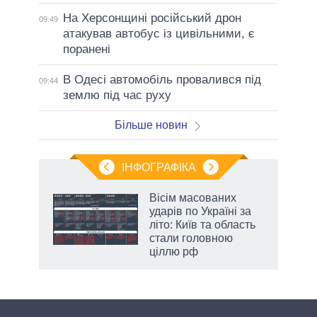
На Херсонщині російський дрон
09:49
атакував автобус із цивільними, є
поранені
В Одесі автомобіль провалився під
09:44
землю під час руху
Більше новин
ІНФОГРАФІКА
и на
Вісім масованих
ударів по Україні за
а
літо: Київ та область
стали головною
ціллю рф