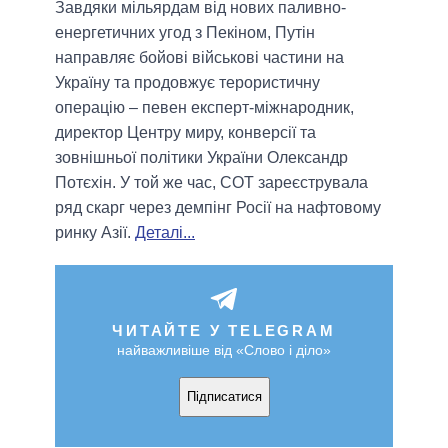
Завдяки мільярдам від нових паливно-
енергетичних угод з Пекіном, Путін
направляє бойові військові частини на
Україну та продовжує терористичну
операцію – певен експерт-міжнародник,
директор Центру миру, конверсії та
зовнішньої політики України Олександр
Потєхін. У той же час, СОТ зареєструвала
ряд скарг через демпінг Росії на нафтовому
ринку Азії.
Деталі...
ЧИТАЙТЕ У TELEGRAM
найважливіше від «Слово і діло»
Підписатися