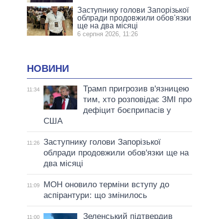
Заступнику голови Запорізької
облради продовжили обов'язки
ще на два місяці
6 серпня 2026, 11:26
НОВИНИ
Трамп пригрозив в'язницею
11:34
тим, хто розповідає ЗМІ про
дефіцит боєприпасів у
США
Заступнику голови Запорізької
11:26
облради продовжили обов'язки ще на
два місяці
МОН оновило терміни вступу до
11:09
аспірантури: що змінилось
Зеленський підтвердив
11:00