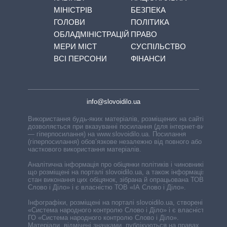
МІНІСТРІВ
БЕЗПЕКА
ГОЛОВИ
ПОЛІТИКА
ОБЛАДМІНІСТРАЦІЙ
ПРАВО
МЕРИ МІСТ
СУСПІЛЬСТВО
ВСІ ПЕРСОНИ
ФІНАНСИ
info@slovoidilo.ua
Використання будь-яких матеріалів, розміщених на сайті,
дозволяється при вказуванні посилання (для інтернет-видань
— гіперпосилання) на www.slovoidilo.ua. Посилання
(гіперпосилання) обов’язкове незалежно від повного або
часткового використання матеріалів.
Аналітична інформація про обіцянки політиків і чиновників,
що розміщені на порталі slovoidilo.ua, а також інформація про
стан виконання цих обіцянок, зібрана й опрацьована ТОВ «ІА
Слово і Діло» і є власністю ТОВ «ІА Слово і Діло».
Інфографіки, розміщені на порталі slovoidilo.ua, створені ГО
«Система народного контролю Слово і Діло» і є власністю
ГО «Система народного контролю Слово і Діло».
Матеріали, відмічені значками, публікуються на правах