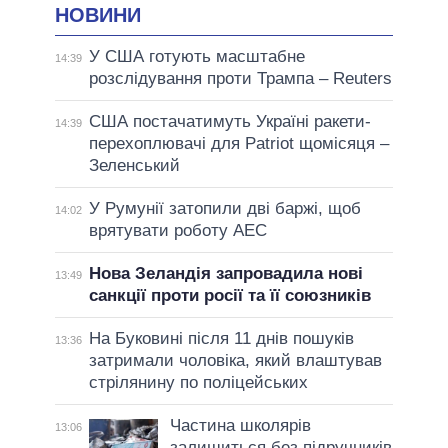
НОВИНИ
У США готують масштабне
14:39
розслідування проти Трампа – Reuters
США постачатимуть Україні ракети-
14:39
перехоплювачі для Patriot щомісяця –
Зеленський
У Румунії затопили дві баржі, щоб
14:02
врятувати роботу АЕС
Нова Зеландія запровадила нові
13:49
санкції проти росії та її союзників
На Буковині після 11 днів пошуків
13:36
затримали чоловіка, який влаштував
стрілянину по поліцейських
Частина школярів
13:06
залишиться без підручників