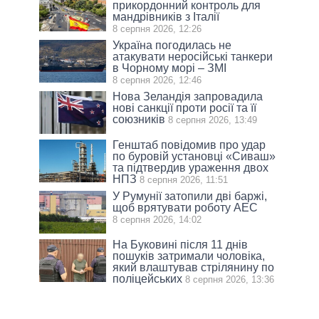
прикордонний контроль для
мандрівників з Італії
8 серпня 2026, 12:26
Україна погодилась не
атакувати неросійські танкери
в Чорному морі – ЗМІ
8 серпня 2026, 12:46
Нова Зеландія запровадила
нові санкції проти росії та її
союзників
8 серпня 2026, 13:49
Генштаб повідомив про удар
по буровій установці «Сиваш»
та підтвердив ураження двох
НПЗ
8 серпня 2026, 11:51
У Румунії затопили дві баржі,
щоб врятувати роботу АЕС
8 серпня 2026, 14:02
На Буковині після 11 днів
пошуків затримали чоловіка,
який влаштував стрілянину по
поліцейських
8 серпня 2026, 13:36