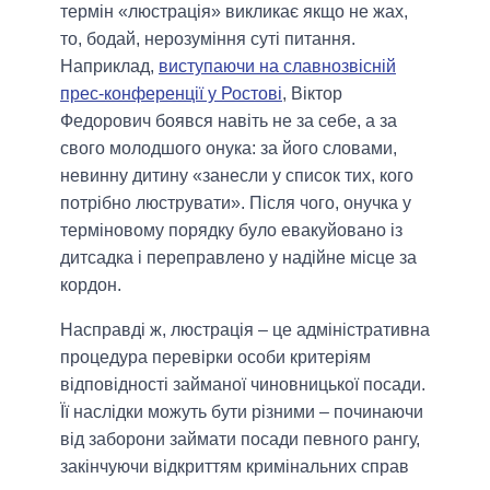
термін «люстрація» викликає якщо не жах,
то, бодай, нерозуміння суті питання.
Наприклад,
виступаючи на славнозвісній
прес-конференції у Ростові
, Віктор
Федорович боявся навіть не за себе, а за
свого молодшого онука: за його словами,
невинну дитину «занесли у список тих, кого
потрібно люструвати». Після чого, онучка у
терміновому порядку було евакуйовано із
дитсадка і переправлено у надійне місце за
кордон.
Насправді ж, люстрація – це адміністративна
процедура перевірки особи критеріям
відповідності займаної чиновницької посади.
Її наслідки можуть бути різними – починаючи
від заборони займати посади певного рангу,
закінчуючи відкриттям кримінальних справ