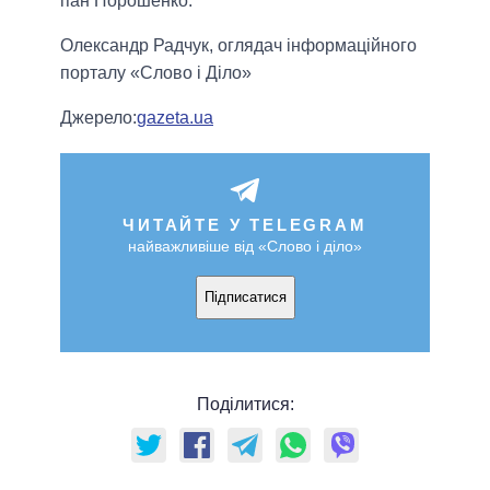
пан Порошенко.
Олександр Радчук, оглядач інформаційного
порталу «Слово і Діло»
Джерело:
gazeta.ua
ЧИТАЙТЕ У TELEGRAM
найважливіше від «Слово і діло»
Підписатися
Поділитися: