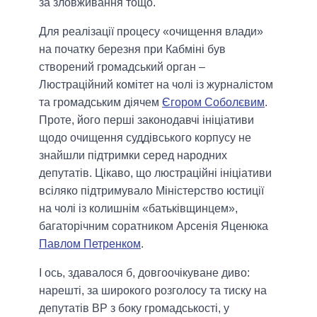
за зловживання тощо.
Для реалізації процесу «очищення влади»
на початку березня при Кабміні був
створений громадський орган –
Люстраційний комітет на чолі із журналістом
та громадським діячем
Єгором Соболєвим
.
Проте, його перші законодавчі ініціативи
щодо очищення суддівського корпусу не
знайшли підтримки серед народних
депутатів. Цікаво, що люстраційні ініціативи
всіляко підтримувало Міністерство юстиції
на чолі із колишнім «батьківщинцем»,
багаторічним соратником Арсенія Яценюка
Павлом Петренком
.
І ось, здавалося б, довгоочікуване диво:
нарешті, за широкого розголосу та тиску на
депутатів ВР з боку громадськості, у