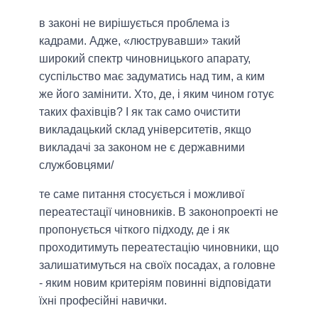
в законі не вирішується проблема із
кадрами. Адже, «люструвавши» такий
широкий спектр чиновницького апарату,
суспільство має задуматись над тим, а ким
же його замінити. Хто, де, і яким чином готує
таких фахівців? І як так само очистити
викладацький склад університетів, якщо
викладачі за законом не є державними
службовцями/
те саме питання стосується і можливої
переатестації чиновників. В законопроекті не
пропонується чіткого підходу, де і як
проходитимуть переатестацію чиновники, що
залишатимуться на своїх посадах, а головне
- яким новим критеріям повинні відповідати
їхні професійні навички.