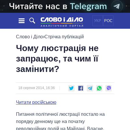
УКР
РОС
НОВИНИ
Слово і Діло
›
Стрічка публікацій
Чому люстрація не
ОБIЦЯНКИ
СТРІЧКА
ПОЛІТИКА
запрацює, та чим її
ПОДІЇ
ЕКОНОМІКА
ПОЛIТИКИ
замінити?
СТАТТІ
СУСПІЛЬСТВО
ІНФОГРАФІКА
ДУМКИ
СВІТ
УСІ ПОЛІТИКИ
ОГЛЯДИ
ПРЕЗИДЕНТ І ОФІС
ВІДЕО
18 серпня 2014, 16:36
ДАЙДЖЕСТИ
ВЕРХОВНА РАДА
ПІДТРИМАТИ
КАБІНЕТ МІНІСТРІВ
Читати російською
ГОЛОВИ ОБЛАДМІНІСТРАЦІЙ
ПОРІВНЯННЯ ПОЛІТИКІВ
Питання політичної люстрації постало на
МЕРИ МІСТ
порядку денному ще на початку
ВСІ ПЕРСОНИ
революційних подій на Майдані. Власне,