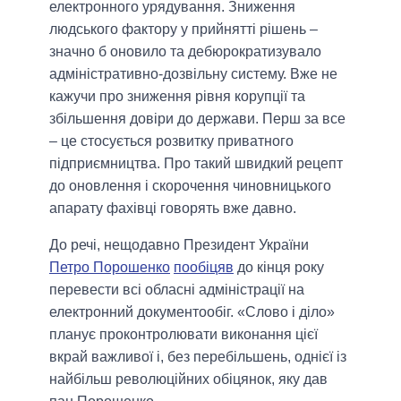
електронного урядування. Зниження
людського фактору у прийнятті рішень –
значно б оновило та дебюрократизувало
адміністративно-дозвільну систему. Вже не
кажучи про зниження рівня корупції та
збільшення довіри до держави. Перш за все
– це стосується розвитку приватного
підприємництва. Про такий швидкий рецепт
до оновлення і скорочення чиновницького
апарату фахівці говорять вже давно.
До речі, нещодавно Президент України
Петро Порошенко
пообіцяв
до кінця року
перевести всі обласні адміністрації на
електронний документообіг. «Слово і діло»
планує проконтролювати виконання цієї
вкрай важливої і, без перебільшень, однієї із
найбільш революційних обіцянок, яку дав