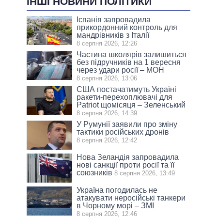
ІНШІ НОВИНИ ПОЛІТИКИ
Іспанія запровадила
прикордонний контроль для
мандрівників з Італії
8 серпня 2026, 12:26
Частина школярів залишиться
без підручників на 1 вересня
через удари росії – МОН
8 серпня 2026, 13:06
США постачатимуть Україні
ракети-перехоплювачі для
Patriot щомісяця – Зеленський
8 серпня 2026, 14:39
У Румунії заявили про зміну
тактики російських дронів
8 серпня 2026, 12:42
Нова Зеландія запровадила
нові санкції проти росії та її
союзників
8 серпня 2026, 13:49
Україна погодилась не
атакувати неросійські танкери
в Чорному морі – ЗМІ
8 серпня 2026, 12:46