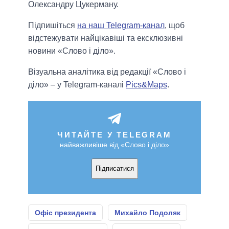
Олександру Цукерману.
Підпишіться
на наш Telegram-канал
, щоб
відстежувати найцікавіші та ексклюзивні
новини «Слово і діло».
Візуальна аналітика від редакції «Слово і
діло» – у Telegram-каналі
Pics&Maps
.
ЧИТАЙТЕ У TELEGRAM
найважливіше від «Слово і діло»
Підписатися
Офіс президента
Михайло Подоляк