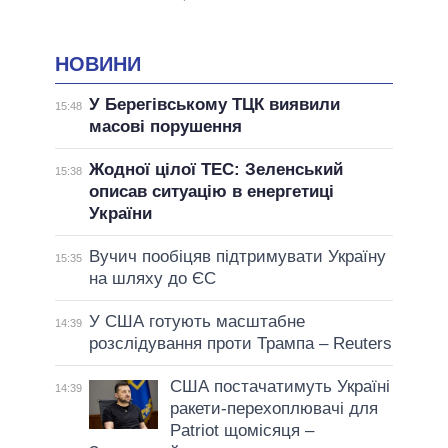
НОВИНИ
У Берегівському ТЦК виявили
15:48
масові порушення
Жодної цілої ТЕС: Зеленський
15:38
описав ситуацію в енергетиці
України
Вучич пообіцяв підтримувати Україну
15:35
на шляху до ЄС
У США готують масштабне
14:39
розслідування проти Трампа – Reuters
США постачатимуть Україні
14:39
ракети-перехоплювачі для
Patriot щомісяця –