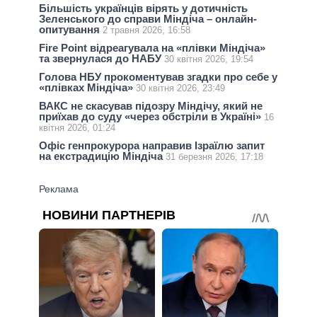
Більшість українців вірять у дотичність
Зеленського до справи Міндіча – онлайн-
опитування
2 травня 2026, 16:58
Fire Point відреагувала на «плівки Міндіча»
та звернулася до НАБУ
30 квітня 2026, 19:54
Голова НБУ прокоментував згадки про себе у
«плівках Міндіча»
30 квітня 2026, 23:49
ВАКС не скасував підозру Міндічу, який не
приїхав до суду «через обстріли в Україні»
16
квітня 2026, 01:24
Офіс генпрокурора направив Ізраїлю запит
на екстрадицію Міндіча
31 березня 2026, 17:18