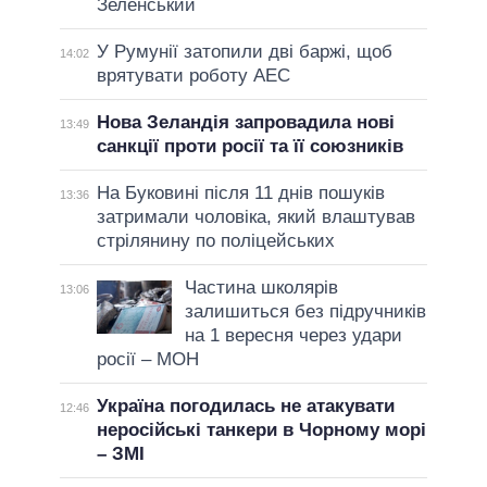
Зеленський
У Румунії затопили дві баржі, щоб
14:02
врятувати роботу АЕС
Нова Зеландія запровадила нові
13:49
санкції проти росії та її союзників
На Буковині після 11 днів пошуків
13:36
затримали чоловіка, який влаштував
стрілянину по поліцейських
Частина школярів
13:06
залишиться без підручників
на 1 вересня через удари
росії – МОН
Україна погодилась не атакувати
12:46
неросійські танкери в Чорному морі
– ЗМІ