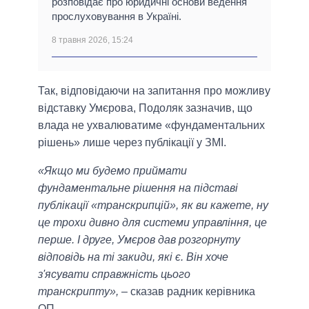
розповідає про юридичні основи ведення
прослуховування в Україні.
8 травня 2026, 15:24
Так, відповідаючи на запитання про можливу
відставку Умєрова, Подоляк зазначив, що
влада не ухвалюватиме «фундаментальних
рішень» лише через публікації у ЗМІ.
«Якщо ми будемо приймати
фундаментальне рішення на підставі
публікації «транскрипцій», як ви кажете, ну
це трохи дивно для системи управління, це
перше. І друге, Умєров дав розгорнуту
відповідь на ті закиди, які є. Він хоче
з'ясувати справжність цього
транскрипту»,
– сказав радник керівника
ОП.