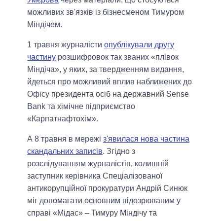
можливих зв'язків із бізнесменом Тимуром
Міндічем.
1 травня журналісти
опублікували другу
частину
розшифровок так званих «плівок
Міндіча», у яких, за твердженням видання,
йдеться про можливий вплив наближених до
Офісу президента осіб на державний Sense
Bank та хімічне підприємство
«Карпатнафтохім».
А 8 травня в мережі
з'явилася нова частина
скандальних записів
. Згідно з
розслідуванням журналістів, колишній
заступник керівника Спеціалізованої
антикорупційної прокуратури Андрій Синюк
міг допомагати основним підозрюваним у
справі «Мідас» – Тимуру Міндічу та