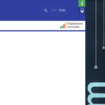
УКР
РОС
Порівняння
політиків
ЦІЙ
МЕРИ МІСТ
ВСІ ПЕРСОНИ