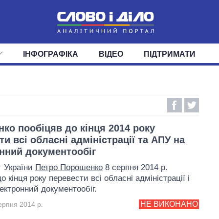
ІНФОГРАФІКА
ВІДЕО
ПІДТРИМАТИ
ІС
СТРІЧКА
ВЕРХОВНА РАДА
ПОДІЇ
СТАТТІ
КАБІНЕТ МІНІСТРІВ
ДУМКИ
ОГЛЯДИ
ГОЛОВИ ОБЛАДМІНІСТРА
ДАЙДЖЕСТИ
ПОЛІТИКА
ДЕПУТАТИ
ЕКОНОМІКА
КОМІТЕТИ
СУСПІЛЬСТВО
ФРАКЦІЇ
ОКРУГИ
СВІТ
ко пообіцяв до кінця 2014 року
ти всі обласні адміністрації та АПУ на
нний документообіг
 України
Петро Порошенко
8 серпня 2014 р.
о кінця року перевести всі обласні адміністрації і
ектронний документообіг.
НЕ ВИКОНАНО
ерпня 2014 р.