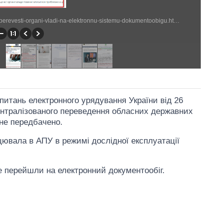
http://www.unian.ua/politics/948846-poroshenko-obitsyae-perevesti-organi-vladi-na-elektronnu-sistemu-dokumentoobigu.html (642 × 1077)
питань електронного урядування України від 26
ентралізованого переведення обласних державних
 не передбачено.
ювала в АПУ в режимі дослідної експлуатації
е перейшли на електронний документообіг.