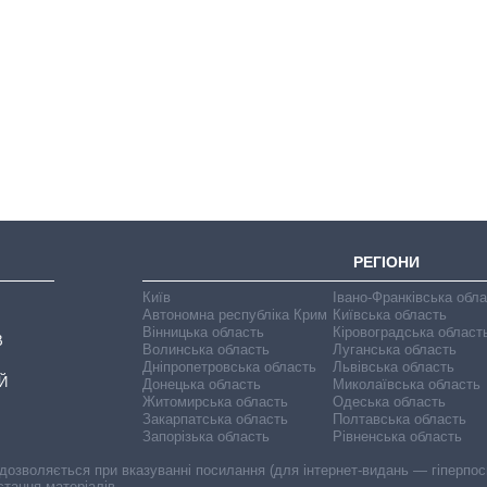
Економіка ШІ-
гігантів: скільки
коштують і
заробляють
OpenAI та
Anthropic
РЕГІОНИ
Київ
Івано-Франківська обл
Автономна республіка Крим
Київська область
Вінницька область
Кіровоградська област
В
Волинська область
Луганська область
Дніпропетровська область
Львівська область
Й
Донецька область
Миколаївська область
Житомирська область
Одеська область
Закарпатська область
Полтавська область
Запорізька область
Рівненська область
 дозволяється при вказуванні посилання (для інтернет-видань — гіперпоси
стання матеріалів.