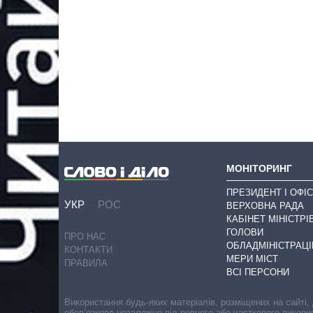
МОНІТОРИНГ
ПРЕЗИДЕНТ І ОФІС
УКР
РОС
ВЕРХОВНА РАДА
КАБІНЕТ МІНІСТРІ
ГОЛОВИ
ПРО НАС
ОБЛАДМІНІСТРАЦІ
КОНТАКТИ
МЕРИ МІСТ
ПРАВИЛА
ВСІ ПЕРСОНИ
Використання будь-яких матеріалів, розміщених на сайті,
обов’язкове незалежно від повного або часткового викори