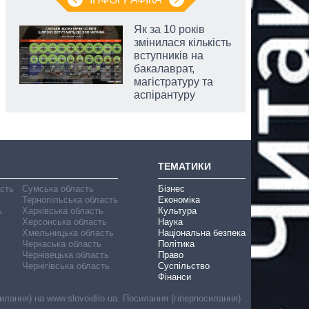
Як за 10 років
змінилася кількість
вступників на
бакалаврат,
магістратуру та
аспірантуру
ТЕМАТИКИ
асть
Сумська область
Бізнес
Тернопільська область
Економіка
ь
Харківська область
Культура
Херсонська область
Наука
Хмельницька область
Національна безпека
Черкаська область
Політика
Чернівецька область
Право
Чернігівська область
Суспільство
Фінанси
лання) на www.slovoidilo.ua. Посилання (гіперпосилання)