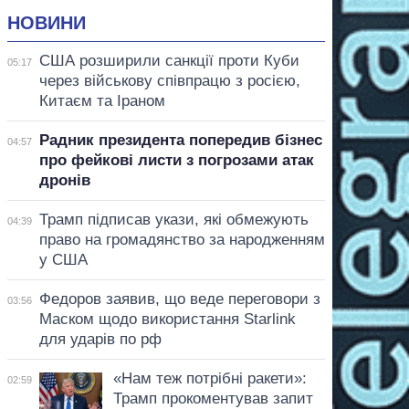
НОВИНИ
США розширили санкції проти Куби
05:17
через військову співпрацю з росією,
Китаєм та Іраном
Радник президента попередив бізнес
04:57
про фейкові листи з погрозами атак
дронів
Трамп підписав укази, які обмежують
04:39
право на громадянство за народженням
у США
Федоров заявив, що веде переговори з
03:56
Маском щодо використання Starlink
для ударів по рф
«Нам теж потрібні ракети»:
02:59
Трамп прокоментував запит