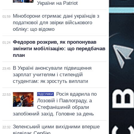
України на Patriot
Міноборони отримає дані українців з
01:59
податкової для звірки військового
обліку: що відомо
Федоров розкрив, як пропонував
01:24
змінити мобілізацію: що передбачав
план
В Україні анонсували підвищення
23:45
зарплат учителям і стипендій
студентам: як зростуть виплати
Росія вдарила по
ПІДСУМКИ
22:53
Лозовій і Павлограду, а
Стефанішиній обрали
запобіжний захід. Головне за день
Зеленський цими вихідними вперше
22:32
відвідає Сербію