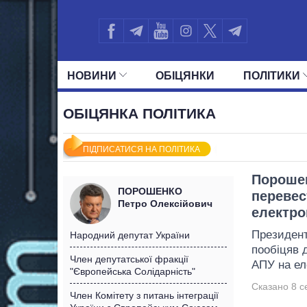
НОВИНИ
ОБIЦЯНКИ
ПОЛIТИКИ
УСІ ПОЛІТИКИ
ПРЕЗИДЕНТ І ОФ
ОБІЦЯНКА ПОЛІТИКА
ПІДПИСАТИСЯ НА ПОЛІТИКА
Порошен
ПОРОШЕНКО
перевес
Петро Олексійович
електро
Президент
Народний депутат України
пообіцяв д
Член депутатської фракції
АПУ на ел
"Європейська Солідарність"
Сказано 8 с
Член Комітету з питань інтеграції