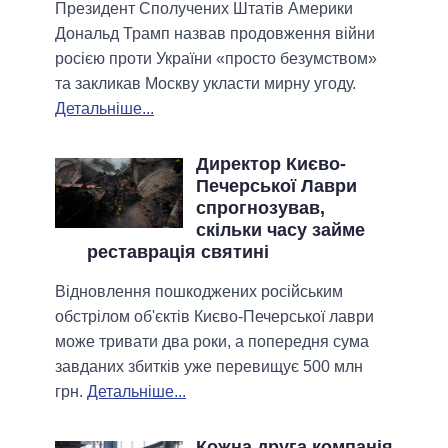
Президент Сполучених Штатів Америки
Дональд Трамп назвав продовження війни
росією проти України «просто безумством»
та закликав Москву укласти мирну угоду.
Детальніше...
Директор Києво-
Печерської Лаври
спрогнозував,
скільки часу займе
реставрація святині
Відновлення пошкоджених російським
обстрілом об'єктів Києво-Печерської лаври
може тривати два роки, а попередня сума
завданих збитків уже перевищує 500 млн
грн.
Детальніше...
Кожна друга компанія