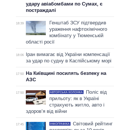
удару авіабомбами по Сумах, є
постраждалі
Генштаб ЗСУ підтвердив
18:39
ураження нафтохімічного
комбінату у Тюменській
області росії
Іран вимагає від України компенсації
18:06
за удар по судну в Каспійському морі
На Київщині посилять безпеку на
17:50
АЗС
Поліс від
АВТОРСЬКА КОЛОНКА
17:50
прильоту: як в Україні
страхують житло, авто і
здоров’я від війни
Світовий рейтинг
ІНФОГРАФІКА
17:45