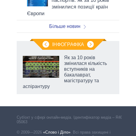
паспортів: як за 10 років
змінилися позиції країн
Європи
Більше новин
ІНФОГРАФІКА
г
Як за 10 років
10
змінилася кількість
вступників на
ропи
бакалаврат,
магістратуру та
аспірантуру
чино
Cуб'єкт у сфері онлайн-медіа. Ідентифікатор медіа – R40-
05063
© 2009—2026
«Слово і Діло»
.
Всі права захищені і