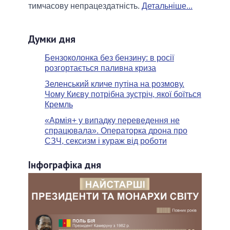
тимчасову непрацездатність.
Детальніше...
Думки дня
Бензоколонка без бензину: в росії
розгортається паливна криза
Зеленський кличе путіна на розмову.
Чому Києву потрібна зустріч, якої боїться
Кремль
«Армія+ у випадку переведення не
спрацювала». Операторка дрона про
СЗЧ, сексизм і кураж від роботи
Інфографіка дня