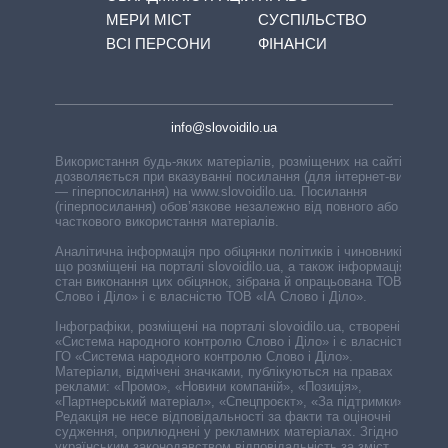
МЕРИ МІСТ
СУСПІЛЬСТВО
ВСІ ПЕРСОНИ
ФІНАНСИ
info@slovoidilo.ua
Використання будь-яких матеріалів, розміщених на сайті,
дозволяється при вказуванні посилання (для інтернет-видань
— гіперпосилання) на www.slovoidilo.ua. Посилання
(гіперпосилання) обов’язкове незалежно від повного або
часткового використання матеріалів.
Аналітична інформація про обіцянки політиків і чиновників,
що розміщені на порталі slovoidilo.ua, а також інформація про
стан виконання цих обіцянок, зібрана й опрацьована ТОВ «ІА
Слово і Діло» і є власністю ТОВ «ІА Слово і Діло».
Інфографіки, розміщені на порталі slovoidilo.ua, створені ГО
«Система народного контролю Слово і Діло» і є власністю
ГО «Система народного контролю Слово і Діло».
Матеріали, відмічені значками, публікуються на правах
реклами: «Промо», «Новини компаній», «Позиція»,
«Партнерський матеріал», «Спецпроєкт», «За підтримки».
Редакція не несе відповідальності за факти та оціночні
судження, оприлюднені у рекламних матеріалах. Згідно з
українським законодавством відповідальність за зміст