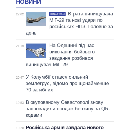
НОВИНИ
Втрата винищувача
ПІДСУМКИ
22:02
МіГ-29 та нові удари по
російських НПЗ. Головне за
день
На Одещині під час
21:19
виконання бойового
завдання розбився
винищувач МіГ-29
У Колумбії стався сильний
20:47
землетрус, відомо про щонайменше
70 загиблих
В окупованому Севастополі знову
19:53
запровадили продаж бензину за QR-
кодами
Російська армія завдала нового
19:20