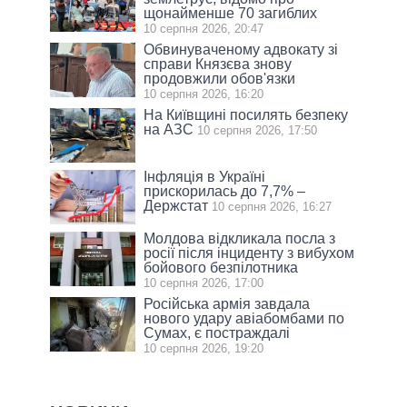
щонайменше 70 загиблих
10 серпня 2026, 20:47
Обвинуваченому адвокату зі
справи Князєва знову
продовжили обов'язки
10 серпня 2026, 16:20
На Київщині посилять безпеку
на АЗС
10 серпня 2026, 17:50
Інфляція в Україні
прискорилась до 7,7% –
Держстат
10 серпня 2026, 16:27
Молдова відкликала посла з
росії після інциденту з вибухом
бойового безпілотника
10 серпня 2026, 17:00
Російська армія завдала
нового удару авіабомбами по
Сумах, є постраждалі
10 серпня 2026, 19:20