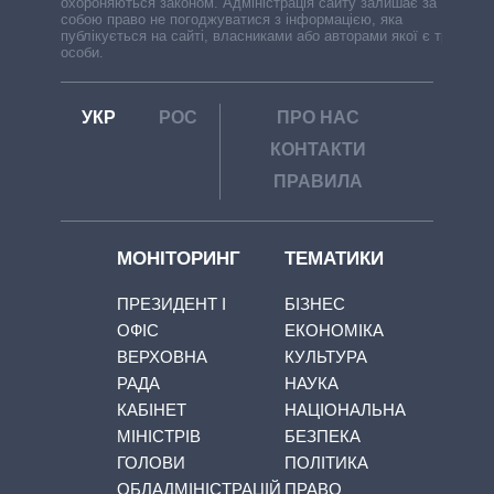
охороняються законом. Адміністрація сайту залишає за
собою право не погоджуватися з інформацією, яка
публікується на сайті, власниками або авторами якої є треті
особи.
УКР
РОС
ПРО НАС
КОНТАКТИ
ПРАВИЛА
МОНІТОРИНГ
ТЕМАТИКИ
ПРЕЗИДЕНТ І
БІЗНЕС
ОФІС
ЕКОНОМІКА
ВЕРХОВНА
КУЛЬТУРА
РАДА
НАУКА
КАБІНЕТ
НАЦІОНАЛЬНА
МІНІСТРІВ
БЕЗПЕКА
ГОЛОВИ
ПОЛІТИКА
ОБЛАДМІНІСТРАЦІЙ
ПРАВО