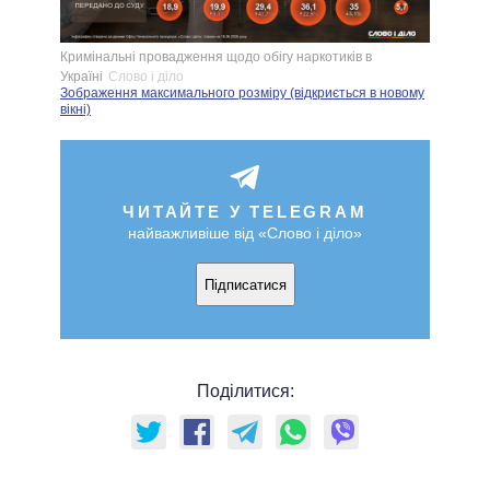
Кримінальні провадження щодо обігу наркотиків в
Україні
Слово і діло
Зображення максимального розміру (відкриється в новому
вікні)
ЧИТАЙТЕ У TELEGRAM
найважливіше від «Слово і діло»
Підписатися
Поділитися: