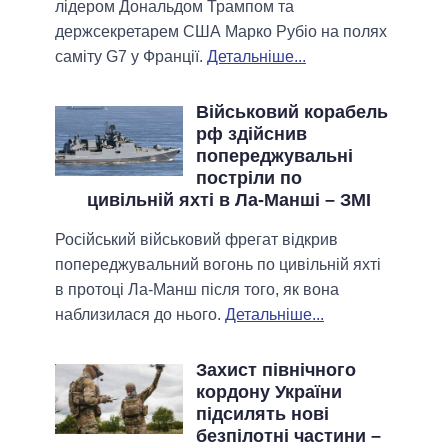
лідером Дональдом Трампом та
держсекретарем США Марко Рубіо на полях
саміту G7 у Франції.
Детальніше...
Військовий корабель
рф здійснив
попереджувальні
постріли по
цивільній яхті в Ла-Манші – ЗМІ
Російський військовий фрегат відкрив
попереджувальний вогонь по цивільній яхті
в протоці Ла-Манш після того, як вона
наблизилася до нього.
Детальніше...
Захист північного
кордону України
підсилять нові
безпілотні частини –