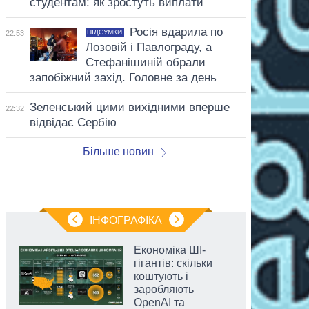
студентам: як зростуть виплати
Росія вдарила по
ПІДСУМКИ
22:53
Лозовій і Павлограду, а
Стефанішиній обрали
запобіжний захід. Головне за день
Зеленський цими вихідними вперше
22:32
відвідає Сербію
Більше новин
ІНФОГРАФІКА
Економіка ШІ-
гігантів: скільки
коштують і
заробляють
OpenAI та