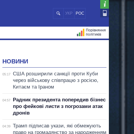
УКР
РОС
Порівняння
політиків
ЦІЙ
МЕРИ МІСТ
ВСІ ПЕРСОНИ
НОВИНИ
США розширили санкції проти Куби
05:17
через військову співпрацю з росією,
Китаєм та Іраном
Радник президента попередив бізнес
04:57
про фейкові листи з погрозами атак
дронів
Трамп підписав укази, які обмежують
04:39
право на громадянство за народженням