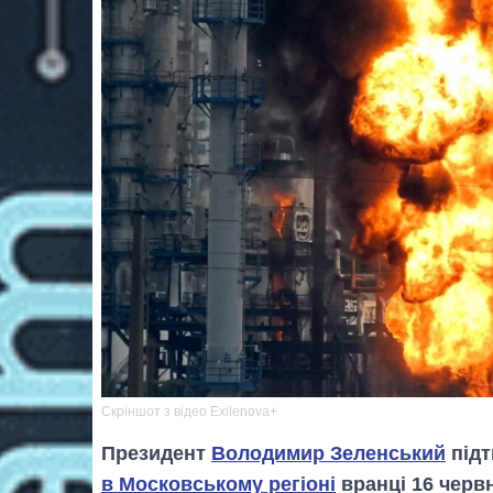
Скріншот з відео Exilenova+
Президент
Володимир Зеленський
під
в Московському регіоні
вранці 16 черв