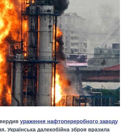
твердив
ураження нафтопереробного заводу
ня. Українська далекобійна зброя вразила