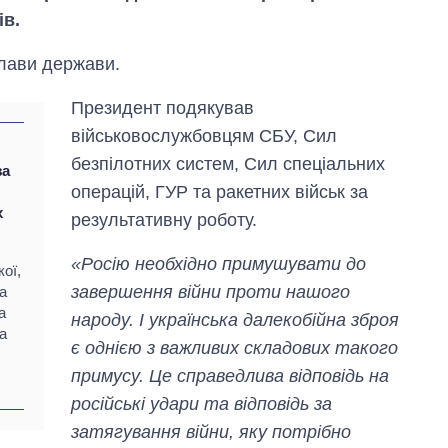
ів.
глави держави.
Президент подякував
військовослужбовцям СБУ, Сил
безпілотних систем, Сил спеціальних
за
операцій, ГУР та ракетних військ за
х
результативну роботу.
«Росію необхідно примушувати до
ої,
завершення війни проти нашого
а
а
народу. І українська далекобійна зброя
а
є однією з важливих складових такого
Як змінився
примусу. Це справедлива відповідь на
бюджет
Міністерства
російські удари та відповідь за
оборони за 13
затягування війни, яку потрібно
років війни з