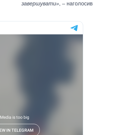
росією
завершувати»
, – наголосив