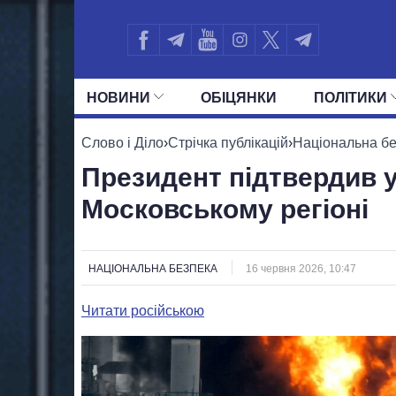
НОВИНИ
ОБIЦЯНКИ
ПОЛIТИКИ
УСІ ПОЛІТИКИ
ПРЕЗИДЕНТ І ОФ
Слово і Діло
›
Стрічка публікацій
›
Національна б
Президент підтвердив 
Московському регіоні
НАЦІОНАЛЬНА БЕЗПЕКА
16 червня 2026, 10:47
Читати російською