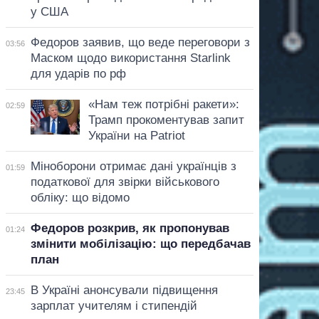
у США
Федоров заявив, що веде переговори з
03:56
Маском щодо використання Starlink
для ударів по рф
«Нам теж потрібні ракети»:
02:59
Трамп прокоментував запит
України на Patriot
Міноборони отримає дані українців з
01:59
податкової для звірки військового
обліку: що відомо
Федоров розкрив, як пропонував
01:24
змінити мобілізацію: що передбачав
план
В Україні анонсували підвищення
23:45
зарплат учителям і стипендій