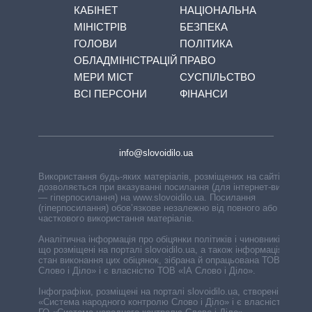
КАБІНЕТ
НАЦІОНАЛЬНА
МІНІСТРІВ
БЕЗПЕКА
ГОЛОВИ
ПОЛІТИКА
ОБЛАДМІНІСТРАЦІЙ
ПРАВО
МЕРИ МІСТ
СУСПІЛЬСТВО
ВСІ ПЕРСОНИ
ФІНАНСИ
info@slovoidilo.ua
Використання будь-яких матеріалів, розміщених на сайті,
дозволяється при вказуванні посилання (для інтернет-видань
— гіперпосилання) на www.slovoidilo.ua. Посилання
(гіперпосилання) обов’язкове незалежно від повного або
часткового використання матеріалів.
Аналітична інформація про обіцянки політиків і чиновників,
що розміщені на порталі slovoidilo.ua, а також інформація про
стан виконання цих обіцянок, зібрана й опрацьована ТОВ «ІА
Слово і Діло» і є власністю ТОВ «ІА Слово і Діло».
Інфографіки, розміщені на порталі slovoidilo.ua, створені ГО
«Система народного контролю Слово і Діло» і є власністю