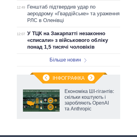
Генштаб підтвердив удар по
12:49
аеродрому «Гвардійське» та ураження
РЛС в Оленівці
У ТЦК на Закарпатті незаконно
12:07
«списали» з військового обліку
понад 1,5 тисячі чоловіків
Більше новин
ІНФОГРАФІКА
Економіка ШІ-гігантів:
 за
скільки коштують і
асть
заробляють OpenAI
та Anthropic
аспі