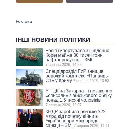
ІНШІ НОВИНИ ПОЛІТИКИ
Росія імпортувала з Південної
Кореї майже 30 тисяч тонн
нафтопродуктів – ЗМІ
7 серпня 2026, 14:58
Спецпідрозділ ГУР знищив
ворожий комплекс «Панцирь-
С1» у Криму
7 серпня 2026, 10:58
У ТЦК на Закарпатті незаконно
«списали» з військового обліку
понад 1,5 тисячі чоловіків
7 серпня 2026, 12:07
КНДР заробила близько $22
млрд від початку війни в
Україні попри міжнародні
санкції – ЗМІ
7 серпня 2026, 11:41