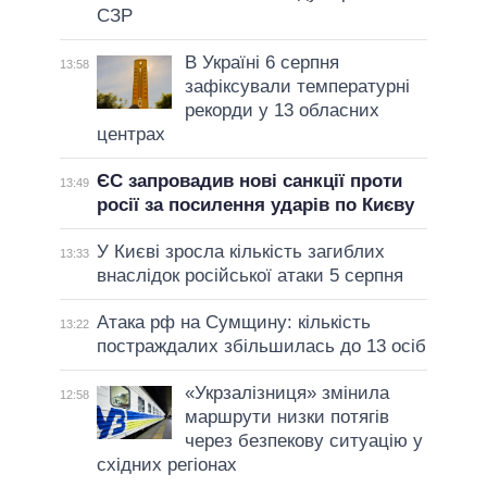
СЗР
В Україні 6 серпня
13:58
зафіксували температурні
рекорди у 13 обласних
центрах
ЄС запровадив нові санкції проти
13:49
росії за посилення ударів по Києву
У Києві зросла кількість загиблих
13:33
внаслідок російської атаки 5 серпня
Атака рф на Сумщину: кількість
13:22
постраждалих збільшилась до 13 осіб
«Укрзалізниця» змінила
12:58
маршрути низки потягів
через безпекову ситуацію у
східних регіонах