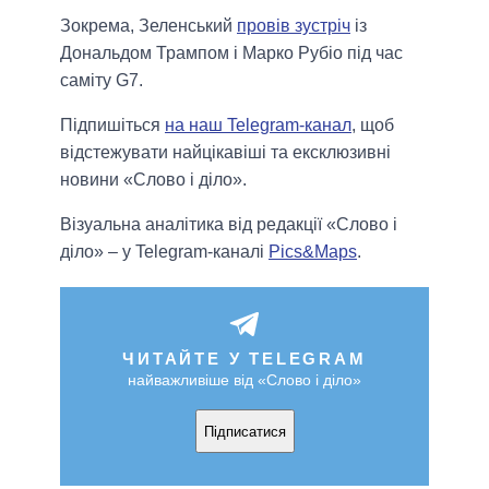
Зокрема, Зеленський
провів зустріч
із
Дональдом Трампом і Марко Рубіо під час
саміту G7.
Підпишіться
на наш Telegram-канал
, щоб
відстежувати найцікавіші та ексклюзивні
новини «Слово і діло».
Візуальна аналітика від редакції «Слово і
діло» – у Telegram-каналі
Pics&Maps
.
ЧИТАЙТЕ У TELEGRAM
найважливіше від «Слово і діло»
Підписатися