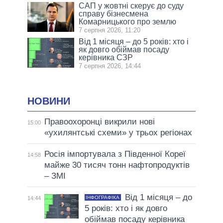
САП у жовтні скерує до суду
справу бізнесмена
Комарницького про землю
7 серпня 2026, 11:20
Від 1 місяця – до 5 років: хто і
як довго обіймав посаду
керівника СЗР
7 серпня 2026, 14:44
НОВИНИ
Правоохоронці викрили нові
15:00
«ухилянтські схеми» у трьох регіонах
Росія імпортувала з Південної Кореї
14:58
майже 30 тисяч тонн нафтопродуктів
– ЗМІ
Від 1 місяця – до
ІНФОГРАФІКА
14:44
5 років: хто і як довго
обіймав посаду керівника