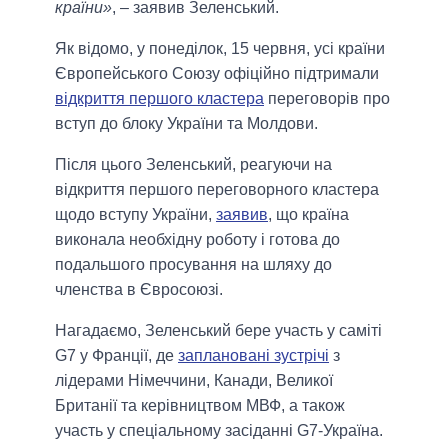
країни»
, – заявив Зеленський.
Як відомо, у понеділок, 15 червня, усі країни
Європейського Союзу офіційно підтримали
відкриття першого кластера
переговорів про
вступ до блоку України та Молдови.
Після цього Зеленський, реагуючи на
відкриття першого переговорного кластера
щодо вступу України,
заявив
, що країна
виконала необхідну роботу і готова до
подальшого просування на шляху до
членства в Євросоюзі.
Нагадаємо, Зеленський бере участь у саміті
G7 у Франції, де
заплановані зустрічі
з
лідерами Німеччини, Канади, Великої
Британії та керівництвом МВФ, а також
участь у спеціальному засіданні G7-Україна.