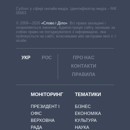
Cуб'єкт у сфері онлайн-медіа. Ідентифікатор медіа – R40-
05063
© 2009—2026
«Слово і Діло»
.
Всі права захищені і
охороняються законом. Адміністрація сайту залишає за
собою право не погоджуватися з інформацією, яка
публікується на сайті, власниками або авторами якої є треті
особи.
УКР
РОС
ПРО НАС
КОНТАКТИ
ПРАВИЛА
МОНІТОРИНГ
ТЕМАТИКИ
ПРЕЗИДЕНТ І
БІЗНЕС
ОФІС
ЕКОНОМІКА
ВЕРХОВНА
КУЛЬТУРА
РАДА
НАУКА