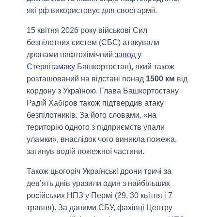
які рф використовує для своєї армії.
15 квітня 2026 року військові Сил
безпілотних систем (СБС) атакували
дронами нафтохімічний
завод у
Стерлітамаку
Башкортостан), який також
розташований на відстані понад
1500 км
від
кордону з Україною. Глава Башкортостану
Радій Хабіров також підтвердив атаку
безпілотників. За його словами, «на
територію одного з підприємств упали
уламки», внаслідок чого виникла пожежа,
загинув водій пожежної частини.
Також цьогоріч Українські дрони тричі за
дев’ять днів уразили один з найбільших
російських НПЗ у Пермі (29, 30 квітня і 7
травня). За даними СБУ, фахівці Центру