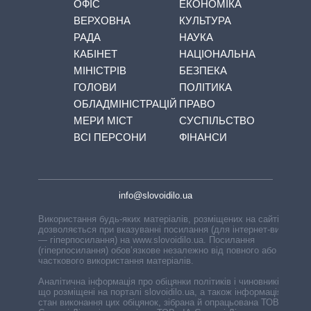
ОФІС
ЕКОНОМІКА
ВЕРХОВНА
КУЛЬТУРА
РАДА
НАУКА
КАБІНЕТ
НАЦІОНАЛЬНА
МІНІСТРІВ
БЕЗПЕКА
ГОЛОВИ
ПОЛІТИКА
ОБЛАДМІНІСТРАЦІЙ
ПРАВО
МЕРИ МІСТ
СУСПІЛЬСТВО
ВСІ ПЕРСОНИ
ФІНАНСИ
info@slovoidilo.ua
Використання будь-яких матеріалів, розміщених на сайті,
дозволяється при вказуванні посилання (для інтернет-видань
— гіперпосилання) на www.slovoidilo.ua. Посилання
(гіперпосилання) обов’язкове незалежно від повного або
часткового використання матеріалів.
Аналітична інформація про обіцянки політиків і чиновників,
що розміщені на порталі slovoidilo.ua, а також інформація про
стан виконання цих обіцянок, зібрана й опрацьована ТОВ «ІА