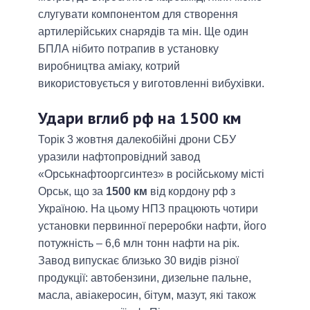
слугувати компонентом для створення
артилерійських снарядів та мін. Ще один
БПЛА нібито потрапив в установку
виробництва аміаку, котрий
використовується у виготовленні вибухівки.
Удари вглиб рф на 1500 км
Торік 3 жовтня далекобійні дрони СБУ
уразили нафтопровідний завод
«Орськнафтооргсинтез» в російському місті
Орськ, що за
1500 км
від кордону рф з
Україною. На цьому НПЗ працюють чотири
установки первинної переробки нафти, його
потужність – 6,6 млн тонн нафти на рік.
Завод випускає близько 30 видів різної
продукції: автобензини, дизельне пальне,
масла, авіакеросин, бітум, мазут, які також