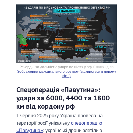
Рекордні за дальністю удари по цілях у рф
Слово і діло
Зображення максимального розміру (відкриється в новому
вікні)
Спецоперація «Павутина»:
удари за 6000, 4400 та 1800
км від кордону рф
1 червня 2025 року Україна провела на
території росії унікальну
спецоперацію
«Павутина»
: українські дрони злетіли з