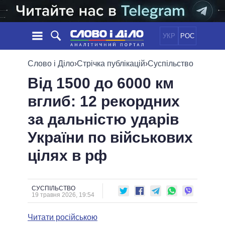
УКР
РОС
НОВИНИ
Слово і Діло
›
Стрічка публікацій
›
Суспільство
Від 1500 до 6000 км
ОБIЦЯНКИ
СТРІЧКА
ПОЛІТИКА
вглиб: 12 рекордних
ПОДІЇ
ЕКОНОМІКА
ПОЛIТИКИ
за дальністю ударів
СТАТТІ
СУСПІЛЬСТВО
ІНФОГРАФІКА
ДУМКИ
СВІТ
УСІ ПОЛІТИКИ
України по військових
ОГЛЯДИ
ПРЕЗИДЕНТ І ОФІС
цілях в рф
ВІДЕО
ДАЙДЖЕСТИ
ВЕРХОВНА РАДА
ПІДТРИМАТИ
КАБІНЕТ МІНІСТРІВ
ГОЛОВИ ОБЛАДМІНІСТРАЦІЙ
СУСПІЛЬСТВО
ПОРІВНЯННЯ ПОЛІТИКІВ
19 травня 2026, 19:54
МЕРИ МІСТ
Читати російською
ВСІ ПЕРСОНИ