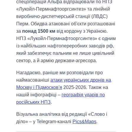
спецоперацій Альфа відпрацювали по НПЗ
«Лукойл-Пермнафтооргсинтез» та лінійній
виробничо-диспетчерській станції (ЛВДС)
Перм. Обидва атаковані об'єкти розташовані
за
понад 1500 км
від кордону з Україною.
НПЗ «Лукойл-Пермнафтооргсинтез» є одним
із найбільших нафтопереробних заводів рф,
який забезпечує пальним не лише цивільний
сектор, а й армію держави-агресора.
Нагадаємо, раніше ми розповідали про
наймасованіші
атаки українських дронів на
Москву і Підмосков'я
2025-2026. Також на
нашій інфографіці –
географія ударів по
російських НПЗ
.
Візуальна аналітика від редакції «Слово і
діло» – у Telegram-каналі
Pics&Maps
.