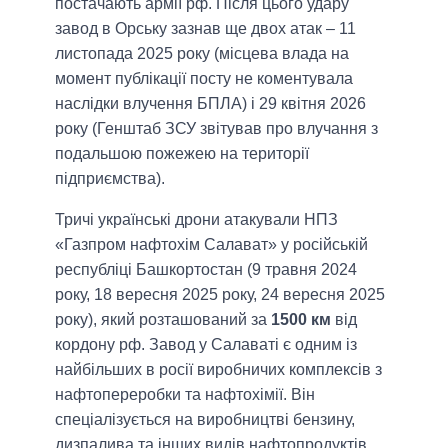
постачають армії рф. Після цього удару
завод в Орську зазнав ще двох атак – 11
листопада 2025 року (місцева влада на
момент публікації посту не коментувала
наслідки влучення БПЛА) і 29 квітня 2026
року (Генштаб ЗСУ звітував про влучання з
подальшою пожежею на території
підприємства).
Тричі українські дрони атакували НПЗ
«Газпром нафтохім Салават» у російській
республіці Башкортостан (9 травня 2024
року, 18 вересня 2025 року, 24 вересня 2025
року), який розташований за
1500 км
від
кордону рф. Завод у Салаваті є одним із
найбільших в росії виробничих комплексів з
нафтопереробки та нафтохімії. Він
спеціалізується на виробництві бензину,
дизпалива та інших видів нафтопродуктів,