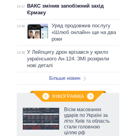
ВАКС змінив запобіжний захід
14:17
Єрмаку
Уряд продовжив послугу
13:46
«Шлюб онлайн» ще на два
роки
У Лейпцигу дрон врізався у крило
13:38
українського Ан-124: ЗМІ розкрили
нові деталі
Більше новин
ІНФОГРАФІКА
Вісім масованих
раїні
ударів по Україні за
ої
літо: Київ та область
стали головною
ціллю рф