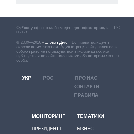
Cуб'єкт у сфері онлайн-медіа. Ідентифікатор медіа – R40-
05063
© 2009—2026
«Слово і Діло»
.
Всі права захищені і
охороняються законом. Адміністрація сайту залишає за
собою право не погоджуватися з інформацією, яка
публікується на сайті, власниками або авторами якої є треті
особи.
УКР
РОС
ПРО НАС
КОНТАКТИ
ПРАВИЛА
МОНІТОРИНГ
ТЕМАТИКИ
ПРЕЗИДЕНТ І
БІЗНЕС