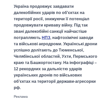
Україна продовжує завдавати
далекобійних ударів по об'єктах на
території росії, знижуючи її потенціал
продовжувати криваву війну. Під так
звані далекобійні санкції найчастіше
потрапляють
НПЗ
, нафтохімічні заводи
та військові аеродроми. Українські дрони
успішно долітають до Тюменської,
Челябінської областей, Ухти, Пермського
краю та Башкортостану. На інфографіці –
12 рекордних за дальністю ударів
українських дронів по військових
об'єктах на території держави-агресорки
рф.