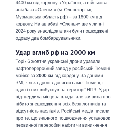
4400 км від кордону з Україною, а військова
авіабаза «Оленья» (м. Оленегорськ,
Мурманська область рф) – за 1800 км від
кордону. На авіабазі «Оленья» ще у липні
2024 року внаслідок атаки були пошкоджені
одразу два бомбардувальники.
Удар вглиб рф на 2000 км
Торік 6 жовтня українські дрони уразили
нафтопереробний завод у російській Тюмені
майже за
2000 км
від кордону. За даними
ЗМІ, кілька дронів досягли самої Тюмені, і
один із них вибухнув на території НПЗ. Удар
підтвердила місцева влада, але заявила про
нібито знешкодження всіх безпілотників та
відсутність наслідків. Російські медіа писали
про те, що значного пошкодження установок
первинної переробки нафти чи виникнення