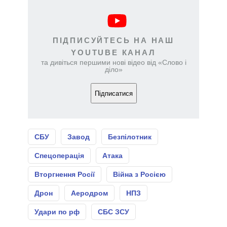
ПІДПИСУЙТЕСЬ НА НАШ
YOUTUBE КАНАЛ
та дивіться першими нові відео від «Слово і
діло»
Підписатися
СБУ
Завод
Безпілотник
Спецоперація
Атака
Вторгнення Росії
Війна з Росією
Дрон
Аеродром
НПЗ
Удари по рф
СБС ЗСУ