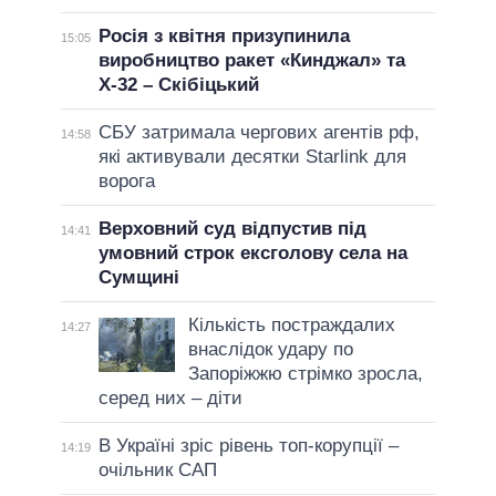
Росія з квітня призупинила
15:05
виробництво ракет «Кинджал» та
Х-32 – Скібіцький
СБУ затримала чергових агентів рф,
14:58
які активували десятки Starlink для
ворога
Верховний суд відпустив під
14:41
умовний строк ексголову села на
Сумщині
Кількість постраждалих
14:27
внаслідок удару по
Запоріжжю стрімко зросла,
серед них – діти
В Україні зріс рівень топ-корупції –
14:19
очільник САП