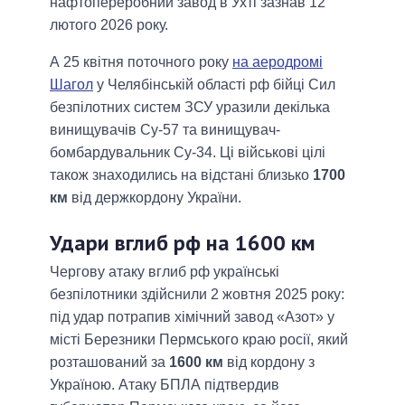
нафтопереробний завод в Ухті зазнав 12
лютого 2026 року.
А 25 квітня поточного року
на аеродромі
Шагол
у Челябінській області рф бійці Сил
безпілотних систем ЗСУ уразили декілька
винищувачів Су-57 та винищувач-
бомбардувальник Су-34. Ці військові цілі
також знаходились на відстані близько
1700
км
від держкордону України.
Удари вглиб рф на 1600 км
Чергову атаку вглиб рф українські
безпілотники здійснили 2 жовтня 2025 року:
під удар потрапив хімічний завод «Азот» у
місті Березники Пермського краю росії, який
розташований за
1600 км
від кордону з
Україною. Атаку БПЛА підтвердив