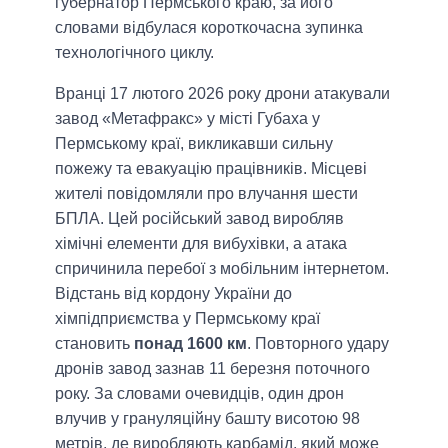
губернатор Пермського краю, за його
словами відбулася короткочасна зупинка
технологічного циклу.
Вранці 17 лютого 2026 року дрони атакували
завод «Метафракс» у місті Губаха у
Пермському краї, викликавши сильну
пожежу та евакуацію працівників. Місцеві
жителі повідомляли про влучання шести
БПЛА. Цей російський завод виробляв
хімічні елементи для вибухівки, а атака
спричинила перебої з мобільним інтернетом.
Відстань від кордону України до
хімпідприємства у Пермському краї
становить
понад 1600 км
. Повторного удару
дронів завод зазнав 11 березня поточного
року. За словами очевидців, один дрон
влучив у грануляційну башту висотою 98
метрів, де виробляють карбамід, який може