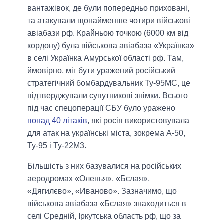
вантажівок, де були попередньо приховані,
та атакували щонайменше чотири військові
авіабази рф. Крайньою точкою (6000 км від
кордону) була військова авіабаза «Українка»
в селі Українка Амурської області рф. Там,
ймовірно, міг бути уражений російський
стратегічний бомбардувальник Ту-95МС, це
підтверджували супутникові знімки. Всього
під час спецоперації СБУ було уражено
понад 40 літаків
, які росія використовувала
для атак на українські міста, зокрема А-50,
Ту-95 і Ту-22М3.
Більшість з них базувалися на російських
аеродромах «Оленья», «Бєлая»,
«Дягилєво», «Иваново». Зазначимо, що
військова авіабаза «Бєлая» знаходиться в
селі Средній, Іркутська область рф, що за