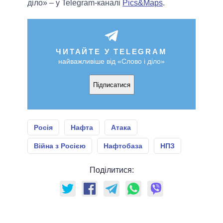
діло» – у Telegram-каналі
Pics&Maps
.
ЧИТАЙТЕ У TELEGRAM
найважливіше від «Слово і діло»
Підписатися
Росія
Нафта
Атака
Війна з Росією
Нафтобаза
НПЗ
Поділитися: