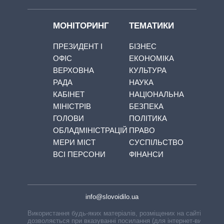
МОНІТОРИНГ
ТЕМАТИКИ
ПРЕЗИДЕНТ І
БІЗНЕС
ОФІС
ЕКОНОМІКА
ВЕРХОВНА
КУЛЬТУРА
РАДА
НАУКА
КАБІНЕТ
НАЦІОНАЛЬНА
МІНІСТРІВ
БЕЗПЕКА
ГОЛОВИ
ПОЛІТИКА
ОБЛАДМІНІСТРАЦІЙ
ПРАВО
МЕРИ МІСТ
СУСПІЛЬСТВО
ВСІ ПЕРСОНИ
ФІНАНСИ
info@slovoidilo.ua
Використання будь-яких матеріалів, розміщених на сайті,
дозволяється при вказуванні посилання (для інтернет-видань