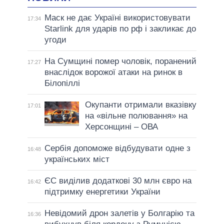
Маск не дає Україні використовувати
17:34
Starlink для ударів по рф і закликає до
угоди
На Сумщині помер чоловік, поранений
17:27
внаслідок ворожої атаки на ринок в
Білопіллі
Окупанти отримали вказівку
17:01
на «вільне полювання» на
Херсонщині – ОВА
Сербія допоможе відбудувати одне з
16:48
українських міст
ЄС виділив додаткові 30 млн євро на
16:42
підтримку енергетики України
Невідомий дрон залетів у Болгарію та
16:36