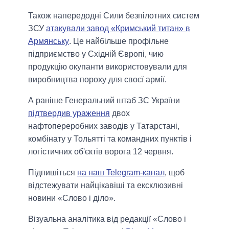
Також напередодні Сили безпілотних систем
ЗСУ
атакували завод «Кримський титан» в
Армянську
. Це найбільше профільне
підприємство у Східній Європі, чию
продукцію окупанти використовували для
виробництва пороху для своєї армії.
А раніше Генеральний штаб ЗС України
підтвердив ураження
двох
нафтопереробних заводів у Татарстані,
комбінату у Тольятті та командних пунктів і
логістичних об'єктів ворога 12 червня.
Підпишіться
на наш Telegram-канал
, щоб
відстежувати найцікавіші та ексклюзивні
новини «Слово і діло».
Візуальна аналітика від редакції «Слово і