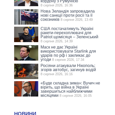
кордону з Румунією
8 серпня 2026, 16:36
Нова Зеландія запровадила
нові санкції проти росії та її
союзників
8 серпня 2026, 13:49
США постачатимуть Україні
ракети-перехоплювачі для
Patriot щомісяця – Зеленський
8 серпня 2026, 14:39
Маск не дає Україні
використовувати Starlink для
ударів по рф і закликає до
угоди
8 серпня 2026, 17:34
Росіяни атакували Нікополь:
згорів автобус, загинув водій
8 серпня 2026, 16:16
«Буде складна зима»: Вучич не
вірить, що війна в Україні
завершиться найближчими
місяцями
8 серпня 2026, 16:05
НОВИНИ