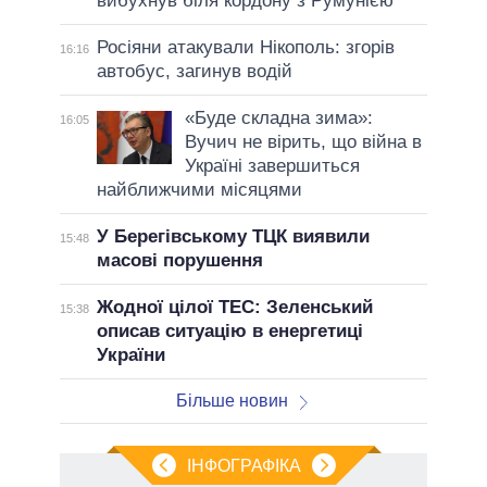
вибухнув біля кордону з Румунією
Росіяни атакували Нікополь: згорів
16:16
автобус, загинув водій
«Буде складна зима»:
16:05
Вучич не вірить, що війна в
Україні завершиться
найближчими місяцями
У Берегівському ТЦК виявили
15:48
масові порушення
Жодної цілої ТЕС: Зеленський
15:38
описав ситуацію в енергетиці
України
Більше новин
ІНФОГРАФІКА