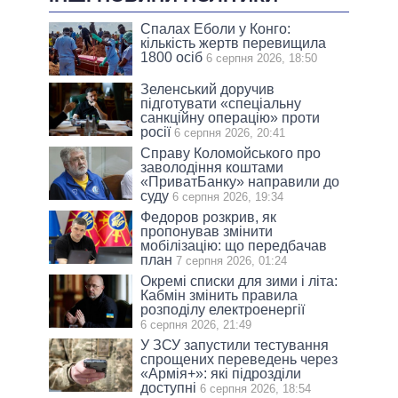
Спалах Еболи у Конго:
кількість жертв перевищила
1800 осіб
6 серпня 2026, 18:50
Зеленський доручив
підготувати «спеціальну
санкційну операцію» проти
росії
6 серпня 2026, 20:41
Справу Коломойського про
заволодіння коштами
«ПриватБанку» направили до
суду
6 серпня 2026, 19:34
Федоров розкрив, як
пропонував змінити
мобілізацію: що передбачав
план
7 серпня 2026, 01:24
Окремі списки для зими і літа:
Кабмін змінить правила
розподілу електроенергії
6 серпня 2026, 21:49
У ЗСУ запустили тестування
спрощених переведень через
«Армія+»: які підрозділи
доступні
6 серпня 2026, 18:54