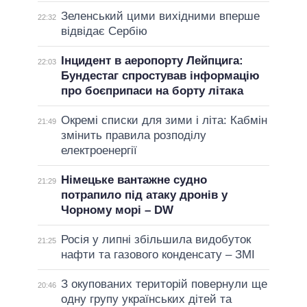
Зеленський цими вихідними вперше
22:32
відвідає Сербію
Інцидент в аеропорту Лейпцига:
22:03
Бундестаг спростував інформацію
про боєприпаси на борту літака
Окремі списки для зими і літа: Кабмін
21:49
змінить правила розподілу
електроенергії
Німецьке вантажне судно
21:29
потрапило під атаку дронів у
Чорному морі – DW
Росія у липні збільшила видобуток
21:25
нафти та газового конденсату – ЗМІ
З окупованих територій повернули ще
20:46
одну групу українських дітей та