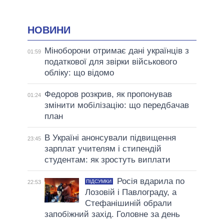
НОВИНИ
Міноборони отримає дані українців з
01:59
податкової для звірки військового
обліку: що відомо
Федоров розкрив, як пропонував
01:24
змінити мобілізацію: що передбачав
план
В Україні анонсували підвищення
23:45
зарплат учителям і стипендій
студентам: як зростуть виплати
Росія вдарила по
ПІДСУМКИ
22:53
Лозовій і Павлограду, а
Стефанішиній обрали
запобіжний захід. Головне за день