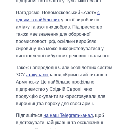
підприємство «Азот» у Тульській області.
Нагадаємо, Новомосковський «Азот»
є
одним із найбільших
у росії виробників
аміаку та азотних добрив. Підприємство
також має значення для оборонної
промисловості рф, оскільки виробляє
сировину, яка може використовуватися у
виготовленні вибухових речовин і пального.
Також напередодні Сили безпілотних систем
ЗСУ
атакували
завод «Кримський титан» в
Армянську. Це найбільше профільне
підприємство у Східній Європі, чию
продукцію окупанти використовували для
виробництва пороху для своєї армії.
Підпишіться
на наш Telegram-канал
, щоб
відстежувати найцікавіші та ексклюзивні