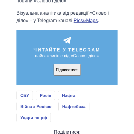
новини «Слово і діло».
Візуальна аналітика від редакції «Слово і
діло» – у Telegram-каналі
Pics&Maps
.
ЧИТАЙТЕ У TELEGRAM
найважливіше від «Слово і діло»
Підписатися
СБУ
Росія
Нафта
Війна з Росією
Нафтобаза
Удари по рф
Поділитися: