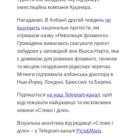
інвестиційна компанія Кушнера.
Нагадаємо, В Албанії другий тиждень
не
вщухають
національні протести, які
отримали назву «Революція фламінго».
Громадяни вимагають скасувати проєкт
забудови у заповідній зоні Вьоса-Нарта, яка
є домівкою для рожевих фламінго, тюленів
та місцем гніздування рідкісних черепах.
Мітинги підтримала албанська діаспора в
Нью-Йорку, Лондоні, Брюсселі та Берліні.
Підпишіться
на наш Telegram-канал
, щоб
відстежувати найцікавіші та ексклюзивні
новини «Слово і діло».
Візуальна аналітика від редакції «Слово і
діло» – у Telegram-каналі
Pics&Maps
.