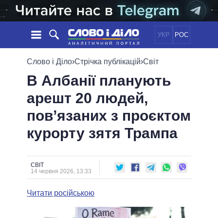
УКР
РОС
НОВИНИ
Слово і Діло
›
Стрічка публікацій
›
Світ
В Албанії планують
ОБIЦЯНКИ
СТРІЧКА
ПОЛІТИКА
арешт 20 людей,
ПОДІЇ
ЕКОНОМІКА
ПОЛIТИКИ
пов’язаних з проєктом
СТАТТІ
СУСПІЛЬСТВО
ІНФОГРАФІКА
ДУМКИ
СВІТ
УСІ ПОЛІТИКИ
курорту зятя Трампа
ОГЛЯДИ
ПРЕЗИДЕНТ І ОФІС
ВІДЕО
ДАЙДЖЕСТИ
ВЕРХОВНА РАДА
СВІТ
ПІДТРИМАТИ
КАБІНЕТ МІНІСТРІВ
14 червня 2026, 13:33
ГОЛОВИ ОБЛАДМІНІСТРАЦІЙ
ПОРІВНЯННЯ ПОЛІТИКІВ
Читати російською
МЕРИ МІСТ
ВСІ ПЕРСОНИ