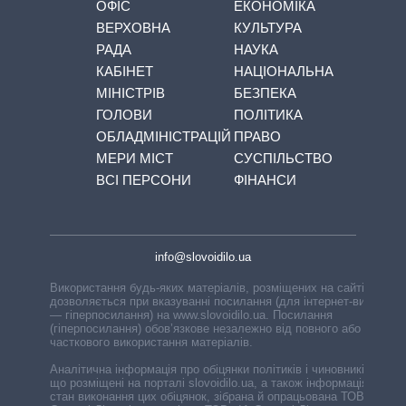
ОФІС
ЕКОНОМІКА
ВЕРХОВНА
КУЛЬТУРА
РАДА
НАУКА
КАБІНЕТ
НАЦІОНАЛЬНА
МІНІСТРІВ
БЕЗПЕКА
ГОЛОВИ
ПОЛІТИКА
ОБЛАДМІНІСТРАЦІЙ
ПРАВО
МЕРИ МІСТ
СУСПІЛЬСТВО
ВСІ ПЕРСОНИ
ФІНАНСИ
info@slovoidilo.ua
Використання будь-яких матеріалів, розміщених на сайті,
дозволяється при вказуванні посилання (для інтернет-видань
— гіперпосилання) на www.slovoidilo.ua. Посилання
(гіперпосилання) обов’язкове незалежно від повного або
часткового використання матеріалів.
Аналітична інформація про обіцянки політиків і чиновників,
що розміщені на порталі slovoidilo.ua, а також інформація про
стан виконання цих обіцянок, зібрана й опрацьована ТОВ «ІА