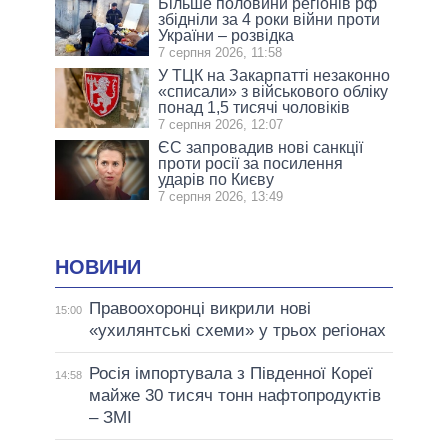
Більше половини регіонів рф
збідніли за 4 роки війни проти
України – розвідка
7 серпня 2026, 11:58
У ТЦК на Закарпатті незаконно
«списали» з військового обліку
понад 1,5 тисячі чоловіків
7 серпня 2026, 12:07
ЄС запровадив нові санкції
проти росії за посилення
ударів по Києву
7 серпня 2026, 13:49
НОВИНИ
Правоохоронці викрили нові
15:00
«ухилянтські схеми» у трьох регіонах
Росія імпортувала з Південної Кореї
14:58
майже 30 тисяч тонн нафтопродуктів
– ЗМІ