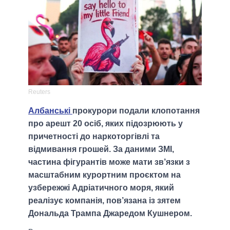
Reuters
Албанські
прокурори подали клопотання
про арешт 20 осіб, яких підозрюють у
причетності до наркоторгівлі та
відмивання грошей. За даними ЗМІ,
частина фігурантів може мати зв’язки з
масштабним курортним проєктом на
узбережжі Адріатичного моря, який
реалізує компанія, пов’язана із зятем
Дональда Трампа Джаредом Кушнером.