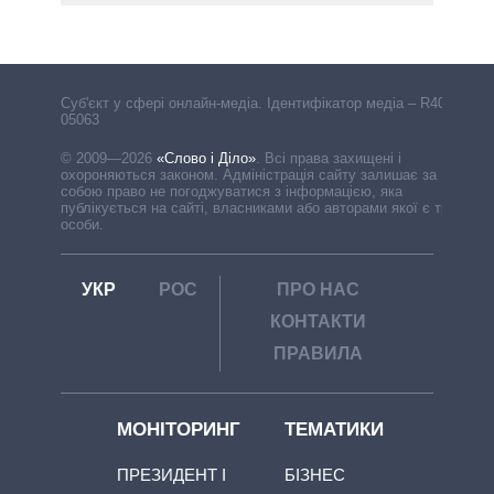
Cуб'єкт у сфері онлайн-медіа. Ідентифікатор медіа – R40-
05063
© 2009—2026
«Слово і Діло»
.
Всі права захищені і
охороняються законом. Адміністрація сайту залишає за
собою право не погоджуватися з інформацією, яка
публікується на сайті, власниками або авторами якої є треті
особи.
УКР
РОС
ПРО НАС
КОНТАКТИ
ПРАВИЛА
МОНІТОРИНГ
ТЕМАТИКИ
ПРЕЗИДЕНТ І
БІЗНЕС