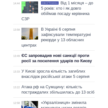
Від 1 місяця – до
ІНФОГРАФІКА
14:44
5 років: хто і як довго
обіймав посаду керівника
СЗР
В Україні 6 серпня
13:58
зафіксували температурні
рекорди у 13 обласних
центрах
ЄС запровадив нові санкції проти
13:49
росії за посилення ударів по Києву
У Києві зросла кількість загиблих
13:33
внаслідок російської атаки 5 серпня
Атака рф на Сумщину: кількість
13:22
постраждалих збільшилась до 13 осіб
«Укрзалізниця» змінила
12:58
маршрути низки потягів