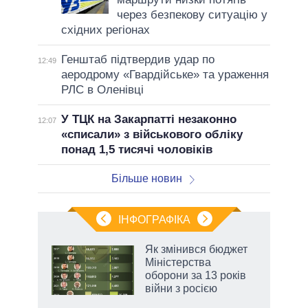
через безпекову ситуацію у
східних регіонах
Генштаб підтвердив удар по
12:49
аеродрому «Гвардійське» та ураження
РЛС в Оленівці
У ТЦК на Закарпатті незаконно
12:07
«списали» з військового обліку
понад 1,5 тисячі чоловіків
Більше новин
ІНФОГРАФІКА
 5
Як змінився бюджет
вго
Міністерства
оборони за 13 років
війни з росією