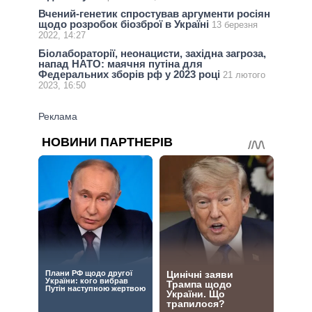
Вчений-генетик спростував аргументи росіян
щодо розробок біозброї в Україні
13 березня
2022, 14:27
Біолабораторії, неонацисти, західна загроза,
напад НАТО: маячня путіна для
Федеральних зборів рф у 2023 році
21 лютого
2023, 16:50