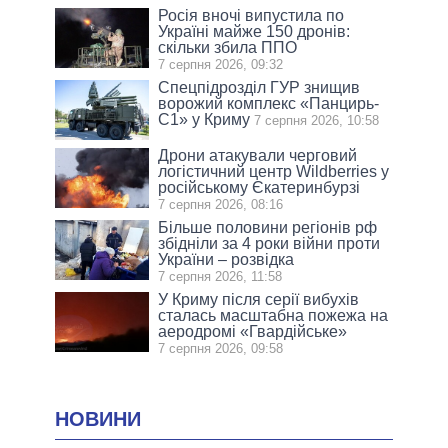
Росія вночі випустила по
Україні майже 150 дронів:
скільки збила ППО
7 серпня 2026, 09:32
Спецпідрозділ ГУР знищив
ворожий комплекс «Панцирь-
С1» у Криму
7 серпня 2026, 10:58
Дрони атакували черговий
логістичний центр Wildberries у
російському Єкатеринбурзі
7 серпня 2026, 08:16
Більше половини регіонів рф
збідніли за 4 роки війни проти
України – розвідка
7 серпня 2026, 11:58
У Криму після серії вибухів
сталась масштабна пожежа на
аеродромі «Гвардійське»
7 серпня 2026, 09:58
НОВИНИ