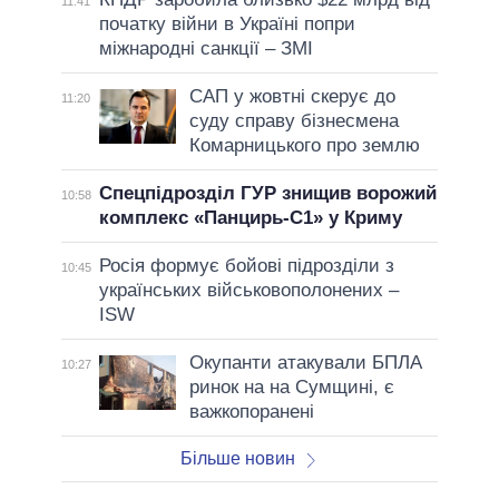
11:41
початку війни в Україні попри
міжнародні санкції – ЗМІ
САП у жовтні скерує до
11:20
суду справу бізнесмена
Комарницького про землю
Спецпідрозділ ГУР знищив ворожий
10:58
комплекс «Панцирь-С1» у Криму
Росія формує бойові підрозділи з
10:45
українських військовополонених –
ISW
Окупанти атакували БПЛА
10:27
ринок на на Сумщині, є
важкопоранені
Більше новин