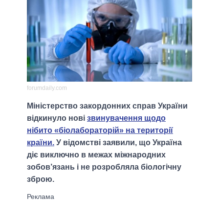
forumdaily.com
Міністерство закордонних справ України
відкинуло нові
звинувачення щодо
нібито «біолабораторій» на території
країни.
У відомстві заявили, що Україна
діє виключно в межах міжнародних
зобов’язань і не розробляла біологічну
зброю.