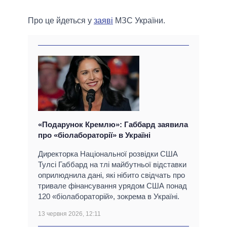
Про це йдеться у
заяві
МЗС України.
«Подарунок Кремлю»: Габбард заявила
про «біолабораторії» в Україні
Директорка Національної розвідки США
Тулсі Габбард на тлі майбутньої відставки
оприлюднила дані, які нібито свідчать про
тривале фінансування урядом США понад
120 «біолабораторій», зокрема в Україні.
13 червня 2026, 12:11