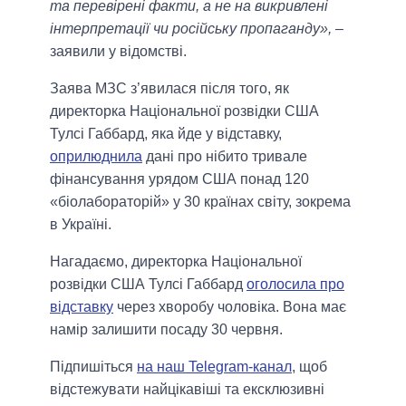
та перевірені факти, а не на викривлені
інтерпретації чи російську пропаганду»,
–
заявили у відомстві.
Заява МЗС з’явилася після того, як
директорка Національної розвідки США
Тулсі Габбард, яка йде у відставку,
оприлюднила
дані про нібито тривале
фінансування урядом США понад 120
«біолабораторій» у 30 країнах світу, зокрема
в Україні.
Нагадаємо, директорка Національної
розвідки США Тулсі Габбард
оголосила про
відставку
через хворобу чоловіка. Вона має
намір залишити посаду 30 червня.
Підпишіться
на наш Telegram-канал
, щоб
відстежувати найцікавіші та ексклюзивні