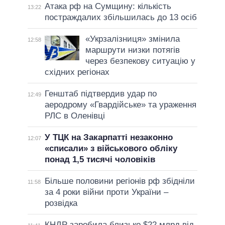
Атака рф на Сумщину: кількість
13:22
постраждалих збільшилась до 13 осіб
«Укрзалізниця» змінила
12:58
маршрути низки потягів
через безпекову ситуацію у
східних регіонах
Генштаб підтвердив удар по
12:49
аеродрому «Гвардійське» та ураження
РЛС в Оленівці
У ТЦК на Закарпатті незаконно
12:07
«списали» з військового обліку
понад 1,5 тисячі чоловіків
Більше половини регіонів рф збідніли
11:58
за 4 роки війни проти України –
розвідка
КНДР заробила близько $22 млрд від