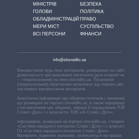
МІНІСТРІВ
БЕЗПЕКА
ГОЛОВИ
ПОЛІТИКА
ОБЛАДМІНІСТРАЦІЙ
ПРАВО
МЕРИ МІСТ
СУСПІЛЬСТВО
ВСІ ПЕРСОНИ
ФІНАНСИ
info@slovoidilo.ua
Використання будь-яких матеріалів, розміщених на сайті,
дозволяється при вказуванні посилання (для інтернет-видань
— гіперпосилання) на www.slovoidilo.ua. Посилання
(гіперпосилання) обов’язкове незалежно від повного або
часткового використання матеріалів.
Аналітична інформація про обіцянки політиків і чиновників,
що розміщені на порталі slovoidilo.ua, а також інформація про
стан виконання цих обіцянок, зібрана й опрацьована ТОВ «ІА
Слово і Діло» і є власністю ТОВ «ІА Слово і Діло».
Інфографіки, розміщені на порталі slovoidilo.ua, створені ГО
«Система народного контролю Слово і Діло» і є власністю
ГО «Система народного контролю Слово і Діло».
Матеріали, відмічені значками, публікуються на правах