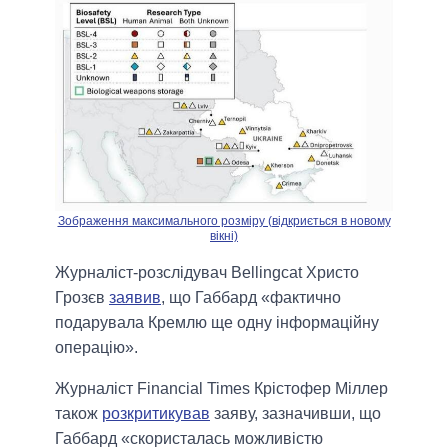
Зображення максимального розміру (відкриється в новому
вікні)
Журналіст-розслідувач Bellingcat Христо
Грозєв
заявив
, що Габбард «фактично
подарувала Кремлю ще одну інформаційну
операцію».
Журналіст Financial Times Крістофер Міллер
також
розкритикував
заяву, зазначивши, що
Габбард «скористалась можливістю