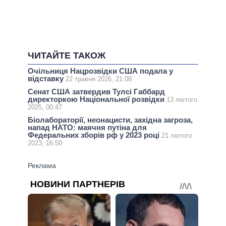
ЧИТАЙТЕ ТАКОЖ
Очільниця Нацрозвідки США подала у
відставку
22 травня 2026, 21:08
Сенат США затвердив Тулсі Габбард
директоркою Національної розвідки
13 лютого
2025, 00:47
Біолабораторії, неонацисти, західна загроза,
напад НАТО: маячня путіна для
Федеральних зборів рф у 2023 році
21 лютого
2023, 16:50