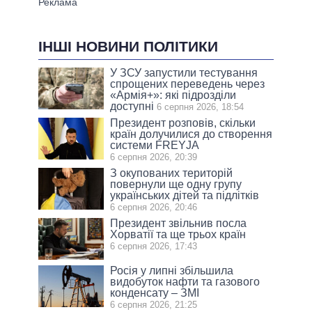
ІНШІ НОВИНИ ПОЛІТИКИ
У ЗСУ запустили тестування
спрощених переведень через
«Армія+»: які підрозділи
доступні
6 серпня 2026, 18:54
Президент розповів, скільки
країн долучилися до створення
системи FREYJA
6 серпня 2026, 20:39
З окупованих територій
повернули ще одну групу
українських дітей та підлітків
6 серпня 2026, 20:46
Президент звільнив посла
Хорватії та ще трьох країн
6 серпня 2026, 17:43
Росія у липні збільшила
видобуток нафти та газового
конденсату – ЗМІ
6 серпня 2026, 21:25