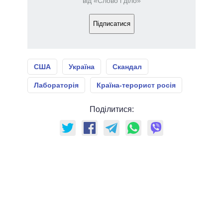
від «Слово і діло»
Підписатися
США
Україна
Скандал
Лабораторія
Країна-терорист росія
Поділитися: