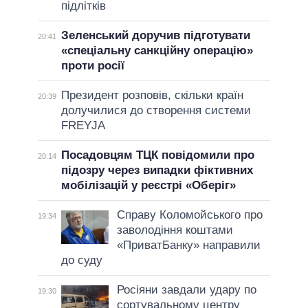
підлітків
Зеленський доручив підготувати
20:41
«спеціальну санкційну операцію»
проти росії
Президент розповів, скільки країн
20:39
долучилися до створення системи
FREYJA
Посадовцям ТЦК повідомили про
20:14
підозру через випадки фіктивних
мобілізацій у реєстрі «Оберіг»
Справу Коломойського про
19:34
заволодіння коштами
«ПриватБанку» направили
до суду
Росіяни завдали удару по
19:30
сортувальному центру