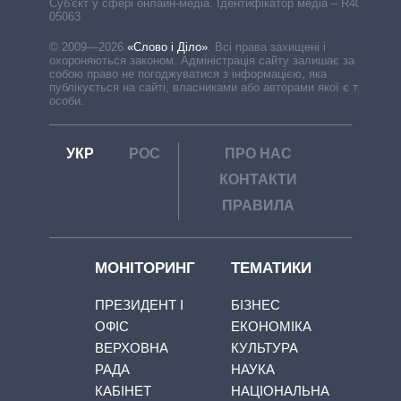
Cуб'єкт у сфері онлайн-медіа. Ідентифікатор медіа – R40-
05063
© 2009—2026
«Слово і Діло»
.
Всі права захищені і
охороняються законом. Адміністрація сайту залишає за
собою право не погоджуватися з інформацією, яка
публікується на сайті, власниками або авторами якої є треті
особи.
УКР
РОС
ПРО НАС
КОНТАКТИ
ПРАВИЛА
МОНІТОРИНГ
ТЕМАТИКИ
ПРЕЗИДЕНТ І
БІЗНЕС
ОФІС
ЕКОНОМІКА
ВЕРХОВНА
КУЛЬТУРА
РАДА
НАУКА
КАБІНЕТ
НАЦІОНАЛЬНА