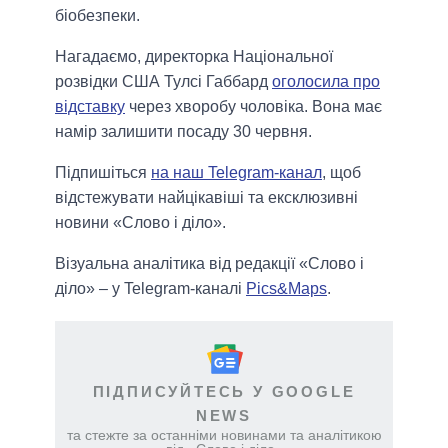
біобезпеки.
Нагадаємо, директорка Національної
розвідки США Тулсі Габбард
оголосила про
відставку
через хворобу чоловіка. Вона має
намір залишити посаду 30 червня.
Підпишіться
на наш Telegram-канал
, щоб
відстежувати найцікавіші та ексклюзивні
новини «Слово і діло».
Візуальна аналітика від редакції «Слово і
діло» – у Telegram-каналі
Pics&Maps
.
ПІДПИСУЙТЕСЬ У GOOGLE
NEWS
та стежте за останніми новинами та аналітикою