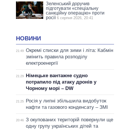
Зеленський доручив
підготувати «спеціальну
санкційну операцію» проти
росії
6 серпня 2026, 20:41
НОВИНИ
Окремі списки для зими і літа: Кабмін
21:49
змінить правила розподілу
електроенергії
Німецьке вантажне судно
21:29
потрапило під атаку дронів у
Чорному морі – DW
Росія у липні збільшила видобуток
21:25
нафти та газового конденсату – ЗМІ
З окупованих територій повернули ще
20:46
одну групу українських дітей та