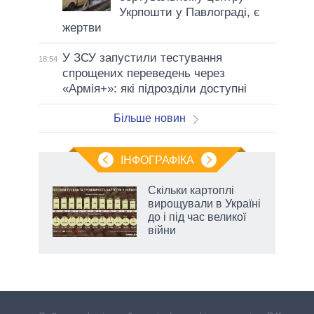
Укрпошти у Павлограді, є
жертви
У ЗСУ запустили тестування
18:54
спрощених переведень через
«Армія+»: які підрозділи доступні
Більше новин
ІНФОГРАФІКА
жет
Скільки картоплі
вирощували в Україні
ків
до і під час великої
війни