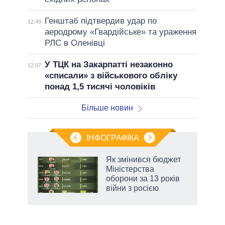
Генштаб підтвердив удар по
12:49
аеродрому «Гвардійське» та ураження
РЛС в Оленівці
У ТЦК на Закарпатті незаконно
12:07
«списали» з військового обліку
понад 1,5 тисячі чоловіків
Більше новин
ІНФОГРАФІКА
 5
Як змінився бюджет
вго
Міністерства
оборони за 13 років
війни з росією