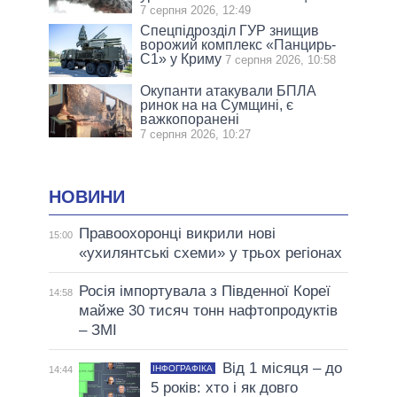
7 серпня 2026, 12:49
Спецпідрозділ ГУР знищив
ворожий комплекс «Панцирь-
С1» у Криму
7 серпня 2026, 10:58
Окупанти атакували БПЛА
ринок на на Сумщині, є
важкопоранені
7 серпня 2026, 10:27
НОВИНИ
Правоохоронці викрили нові
15:00
«ухилянтські схеми» у трьох регіонах
Росія імпортувала з Південної Кореї
14:58
майже 30 тисяч тонн нафтопродуктів
– ЗМІ
Від 1 місяця – до
ІНФОГРАФІКА
14:44
5 років: хто і як довго