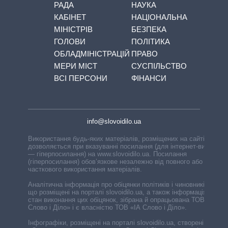
РАДА
НАУКА
КАБІНЕТ
НАЦІОНАЛЬНА
МІНІСТРІВ
БЕЗПЕКА
ГОЛОВИ
ПОЛІТИКА
ОБЛАДМІНІСТРАЦІЙ
ПРАВО
МЕРИ МІСТ
СУСПІЛЬСТВО
ВСІ ПЕРСОНИ
ФІНАНСИ
info@slovoidilo.ua
Використання будь-яких матеріалів, розміщених на сайті,
дозволяється при вказуванні посилання (для інтернет-видань
— гіперпосилання) на www.slovoidilo.ua. Посилання
(гіперпосилання) обов’язкове незалежно від повного або
часткового використання матеріалів.
Аналітична інформація про обіцянки політиків і чиновників,
що розміщені на порталі slovoidilo.ua, а також інформація про
стан виконання цих обіцянок, зібрана й опрацьована ТОВ «ІА
Слово і Діло» і є власністю ТОВ «ІА Слово і Діло».
Інфографіки, розміщені на порталі slovoidilo.ua, створені ГО