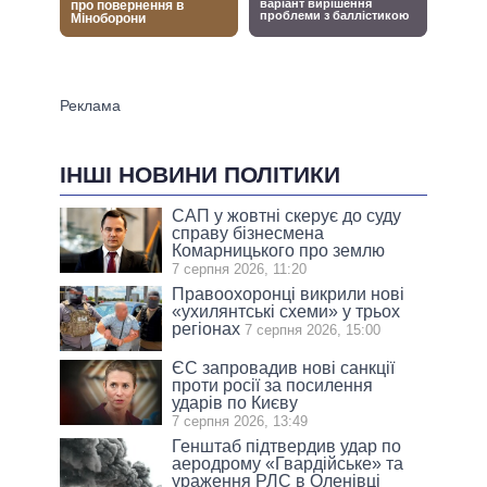
ІНШІ НОВИНИ ПОЛІТИКИ
САП у жовтні скерує до суду
справу бізнесмена
Комарницького про землю
7 серпня 2026, 11:20
Правоохоронці викрили нові
«ухилянтські схеми» у трьох
регіонах
7 серпня 2026, 15:00
ЄС запровадив нові санкції
проти росії за посилення
ударів по Києву
7 серпня 2026, 13:49
Генштаб підтвердив удар по
аеродрому «Гвардійське» та
ураження РЛС в Оленівці