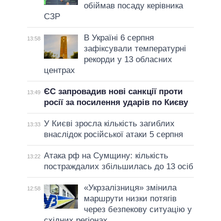
обіймав посаду керівника
СЗР
В Україні 6 серпня
13:58
зафіксували температурні
рекорди у 13 обласних
центрах
ЄС запровадив нові санкції проти
13:49
росії за посилення ударів по Києву
У Києві зросла кількість загиблих
13:33
внаслідок російської атаки 5 серпня
Атака рф на Сумщину: кількість
13:22
постраждалих збільшилась до 13 осіб
«Укрзалізниця» змінила
12:58
маршрути низки потягів
через безпекову ситуацію у
східних регіонах