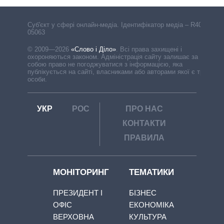
Cуб'єкт у сфері онлайн-медіа. Ідентифікатор медіа – R40-
05063
© 2009—2026
«Слово і Діло»
.
Всі права захищені і
охороняються законом. Адміністрація сайту залишає за
собою право не погоджуватися з інформацією, яка
публікується на сайті, власниками або авторами якої є треті
особи.
УКР
РОС
ПРО НАС
КОНТАКТИ
ПРАВИЛА
МОНІТОРИНГ
ТЕМАТИКИ
ПРЕЗИДЕНТ І
БІЗНЕС
ОФІС
ЕКОНОМІКА
ВЕРХОВНА
КУЛЬТУРА