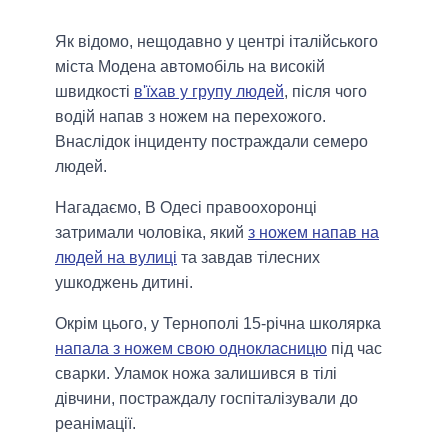
Як відомо, нещодавно у центрі італійського
міста Модена автомобіль на високій
швидкості
в'їхав у групу людей
, після чого
водій напав з ножем на перехожого.
Внаслідок інциденту постраждали семеро
людей.
Нагадаємо, В Одесі правоохоронці
затримали чоловіка, який
з ножем напав на
людей на вулиці
та завдав тілесних
ушкоджень дитині.
Окрім цього, у Тернополі 15-річна школярка
напала з ножем свою однокласницю
під час
сварки. Уламок ножа залишився в тілі
дівчини, постраждалу госпіталізували до
реанімації.