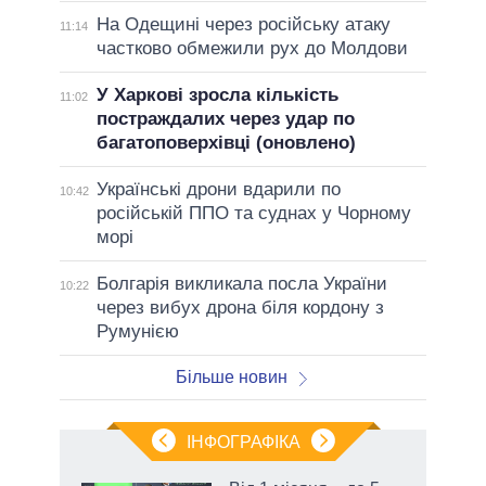
На Одещині через російську атаку
11:14
частково обмежили рух до Молдови
У Харкові зросла кількість
11:02
постраждалих через удар по
багатоповерхівці (оновлено)
Українські дрони вдарили по
10:42
російській ППО та суднах у Чорному
морі
Болгарія викликала посла України
10:22
через вибух дрона біля кордону з
Румунією
Більше новин
ІНФОГРАФІКА