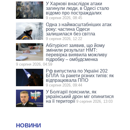
У Харкові внаслідок атаки
загинули люди, в Одесі стало
відомо про постраждалих
9 серпня 2026, 08:45
Одна з наймасштабніших атак
року: частина Одеси
залишилася без світла
9 серпня 2026, 12:22
Абітурієнт заявив, що йому
змінили результат НМТ:
перевірка виявила можливу
підробку – омбудсменка
9 серпня 2026, 04:59
Рф випустила по Україні 202
БПЛА та ракети різних типів: як
відпрацювала ППО
9 серпня 2026, 09:44
У Болгарії пояснили, як
український дрон міг опинитися
на її території
9 серпня 2026, 13:03
НОВИНИ