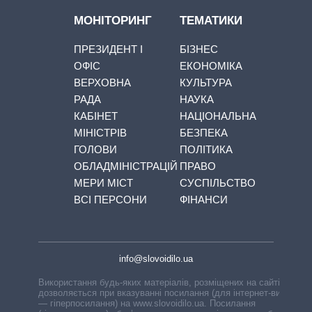
МОНІТОРИНГ
ТЕМАТИКИ
ПРЕЗИДЕНТ І
БІЗНЕС
ОФІС
ЕКОНОМІКА
ВЕРХОВНА
КУЛЬТУРА
РАДА
НАУКА
КАБІНЕТ
НАЦІОНАЛЬНА
МІНІСТРІВ
БЕЗПЕКА
ГОЛОВИ
ПОЛІТИКА
ОБЛАДМІНІСТРАЦІЙ
ПРАВО
МЕРИ МІСТ
СУСПІЛЬСТВО
ВСІ ПЕРСОНИ
ФІНАНСИ
info@slovoidilo.ua
Використання будь-яких матеріалів, розміщених на сайті,
дозволяється при вказуванні посилання (для інтернет-видань
— гіперпосилання) на www.slovoidilo.ua. Посилання