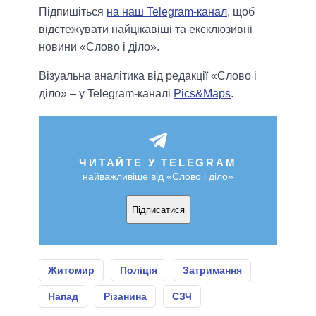
Підпишіться
на наш Telegram-канал
, щоб
відстежувати найцікавіші та ексклюзивні
новини «Слово і діло».
Візуальна аналітика від редакції «Слово і
діло» – у Telegram-каналі
Pics&Maps
.
ЧИТАЙТЕ У TELEGRAM
найважливіше від «Слово і діло»
Підписатися
Житомир
Поліція
Затримання
Напад
Різанина
СЗЧ