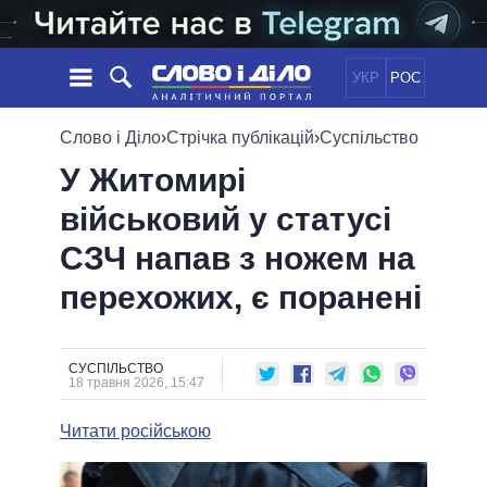
УКР
РОС
НОВИНИ
Слово і Діло
›
Стрічка публікацій
›
Суспільство
У Житомирі
ОБIЦЯНКИ
СТРІЧКА
ПОЛІТИКА
військовий у статусі
ПОДІЇ
ЕКОНОМІКА
ПОЛIТИКИ
СЗЧ напав з ножем на
СТАТТІ
СУСПІЛЬСТВО
ІНФОГРАФІКА
ДУМКИ
СВІТ
УСІ ПОЛІТИКИ
перехожих, є поранені
ОГЛЯДИ
ПРЕЗИДЕНТ І ОФІС
ВІДЕО
ДАЙДЖЕСТИ
ВЕРХОВНА РАДА
СУСПІЛЬСТВО
ПІДТРИМАТИ
КАБІНЕТ МІНІСТРІВ
18 травня 2026, 15:47
ГОЛОВИ ОБЛАДМІНІСТРАЦІЙ
ПОРІВНЯННЯ ПОЛІТИКІВ
Читати російською
МЕРИ МІСТ
ВСІ ПЕРСОНИ