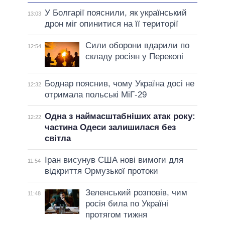
У Болгарії пояснили, як український
13:03
дрон міг опинитися на її території
Сили оборони вдарили по
12:54
складу росіян у Перекопі
Боднар пояснив, чому Україна досі не
12:32
отримала польські МіГ-29
Одна з наймасштабніших атак року:
12:22
частина Одеси залишилася без
світла
Іран висунув США нові вимоги для
11:54
відкриття Ормузької протоки
Зеленський розповів, чим
11:48
росія била по Україні
протягом тижня