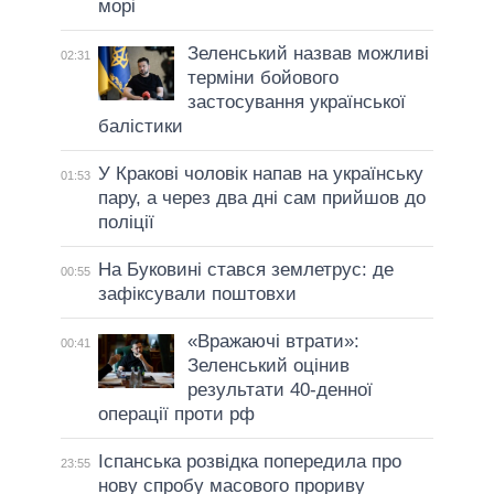
морі
Зеленський назвав можливі
02:31
терміни бойового
застосування української
балістики
У Кракові чоловік напав на українську
01:53
пару, а через два дні сам прийшов до
поліції
На Буковині стався землетрус: де
00:55
зафіксували поштовхи
«Вражаючі втрати»:
00:41
Зеленський оцінив
результати 40-денної
операції проти рф
Іспанська розвідка попередила про
23:55
нову спробу масового прориву