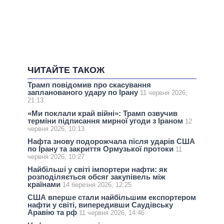
ЧИТАЙТЕ ТАКОЖ
Трамп повідомив про скасування
запланованого удару по Ірану
11 червня 2026,
21:13
«Ми поклали край війні»: Трамп озвучив
терміни підписання мирної угоди з Іраном
12
червня 2026, 10:13
Нафта знову подорожчала після ударів США
по Ірану та закриття Ормузької протоки
11
червня 2026, 10:27
Найбільші у світі імпортери нафти: як
розподіляється обсяг закупівель між
країнами
14 березня 2026, 12:25
США вперше стали найбільшим експортером
нафти у світі, випередивши Саудівську
Аравію та рф
11 червня 2026, 14:46