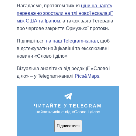
Нагадаємо, протягом тижня
ціни на нафту
переважно зростали на тлі нової ескалації
між США та Іраном
, а також заяв Тегерана
про чергове закриття Ормузької протоки.
Підпишіться
на наш Telegram-канал
, щоб
відстежувати найцікавіші та ексклюзивні
новини «Слово і діло».
Візуальна аналітика від редакції «Слово і
діло» – у Telegram-каналі
Pics&Maps
.
ЧИТАЙТЕ У TELEGRAM
найважливіше від «Слово і діло»
Підписатися