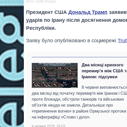
Фото: Getty Images
Президент США
Дональд Трамп
заявив 
ударів по Ірану після досягнення домо
Республіки.
Заяву було опубліковано в соцмережі
Trut
Два місяці крихкого
перемир’я між США т
Іраном: підсумки
8 червня виповнюєтьс
два місяці від початку перемир’я між Іраном і С
проте блокади, обстріли танкерів та військових
об’єктів нікуди не зникли. Детальніше про
«припинення вогню» в районі Ормузької протоки
на інфографіці «Слово і діло».
4 червня 2026, 16:03