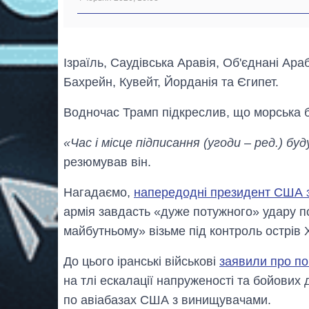
Ізраїль, Саудівська Аравія, Об'єднані Ара
Бахрейн, Кувейт, Йорданія та Єгипет.
Водночас Трамп підкреслив, що морська б
«Час і місце підписання (угоди – ред.) б
резюмував він.
Нагадаємо,
напередодні президент США 
армія завдасть «дуже потужного» удару по
майбутньому» візьме під контроль острів Х
До цього іранські військові
заявили про по
на тлі ескалації напруженості та бойових д
по авіабазах США з винищувачами.