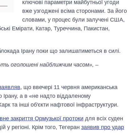
ключові параметри майбутньої угоди
вже узгоджені всіма сторонами. За його
словами, у процес були залучені США,
бські Емірати, Катар, Туреччина, Пакистан,
локада Ірану поки що залишатиметься в силі.
удуть оголошені найближчим часом»,
–
заявляв
, що ввечері 11 червня американська
 Ірану, а в «не надто віддаленому
арк та інші об'єкти нафтової інфраструктури.
вне закриття Ормузької протоки
для всіх суден
ій у регіоні. Крім того, Тегеран
заявив про удар