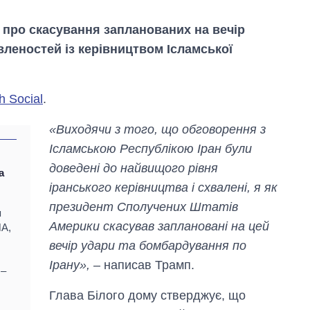
про скасування запланованих на вечір
вленостей із керівництвом Ісламської
h Social
.
«Виходячи з того, що обговорення з
Ісламською Республікою Іран були
доведені до найвищого рівня
а
іранського керівництва і схвалені, я як
Дефіцит пам’яті:
президент Сполучених Штатів
я
як зріс попит на
Америки скасував заплановані на цей
ША,
чипи за останні
вечір удари та бомбардування по
роки і що
прогнозують на
Ірану»,
– написав Трамп.
 –
2027-й
Глава Білого дому стверджує, що