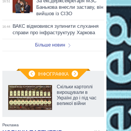
За ексдержсекретаря МЗС
16:51
Банькова внесли заставу, він
вийшов із СІЗО
ВАКС відмовився зупинити слухання
16:44
справи про інфраструктуру Харкова
Більше новин
ІНФОГРАФІКА
Скільки картоплі
вирощували в
Україні до і під час
великої війни