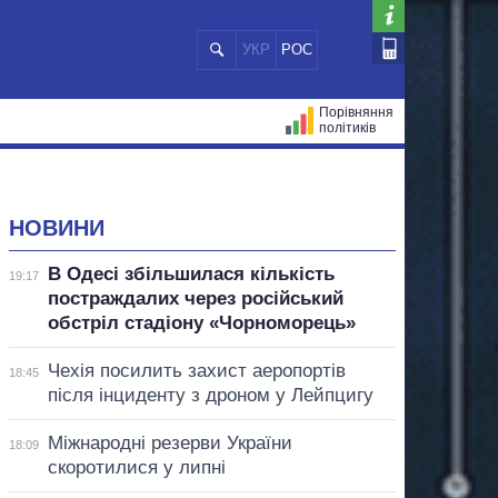
УКР
РОС
Порівняння
політиків
ЦІЙ
МЕРИ МІСТ
ВСІ ПЕРСОНИ
НОВИНИ
В Одесі збільшилася кількість
19:17
постраждалих через російський
обстріл стадіону «Чорноморець»
Чехія посилить захист аеропортів
18:45
після інциденту з дроном у Лейпцигу
Міжнародні резерви України
18:09
скоротилися у липні