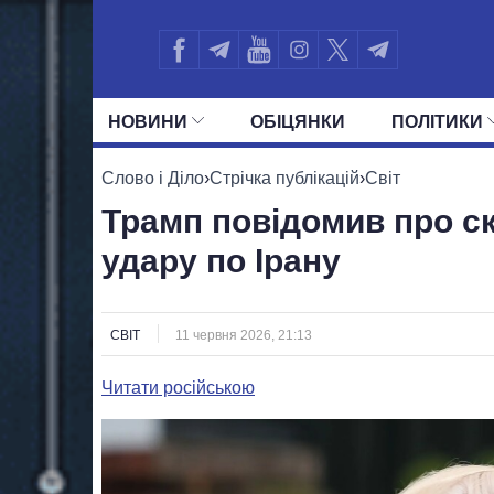
НОВИНИ
ОБIЦЯНКИ
ПОЛIТИКИ
УСІ ПОЛІТИКИ
ПРЕЗИДЕНТ І ОФ
Слово і Діло
›
Стрічка публікацій
›
Світ
Трамп повідомив про с
удару по Ірану
СВІТ
11 червня 2026, 21:13
Читати російською