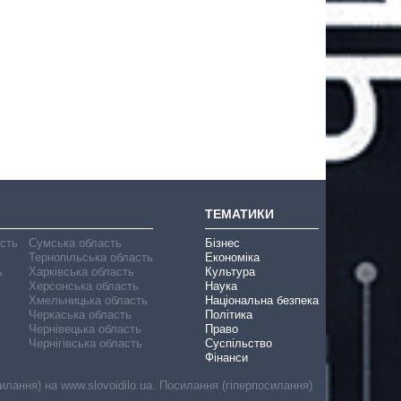
ТЕМАТИКИ
асть
Сумська область
Бізнес
Тернопільська область
Економіка
ь
Харківська область
Культура
Херсонська область
Наука
Хмельницька область
Національна безпека
Черкаська область
Політика
Чернівецька область
Право
Чернігівська область
Суспільство
Фінанси
лання) на www.slovoidilo.ua. Посилання (гіперпосилання)