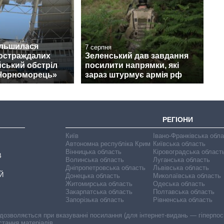
ільшилася
7 серпня
постраждалих
Зеленський дав завдання
йський обстріл
посилити напрямки, які
«Чорноморець»
зараз штурмує армія рф
РЕГІОНИ
Київ
Івано-Франківська обл
Автономна республіка Крим
Київська область
Вінницька область
Кіровоградська област
В
Волинська область
Луганська область
Дніпропетровська область
Львівська область
Й
Донецька область
Миколаївська область
Житомирська область
Одеська область
Закарпатська область
Полтавська область
Запорізька область
Рівненська область
 дозволяється при вказуванні посилання (для інтернет-видань — гіперпоси
стання матеріалів.