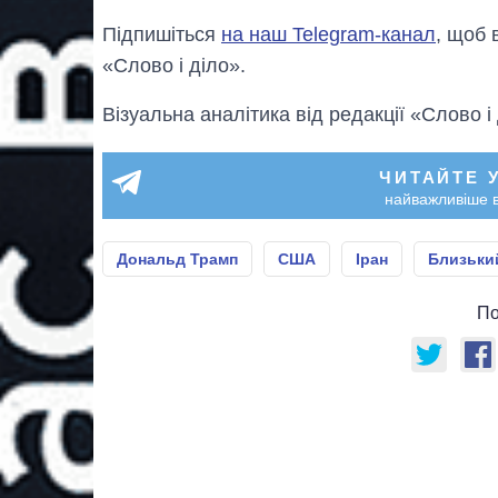
Підпишіться
на наш Telegram-канал
, щоб 
«Слово і діло».
Візуальна аналітика від редакції «Слово і
ЧИТАЙТЕ 
найважливіше в
Дональд Трамп
США
Іран
Близьки
По