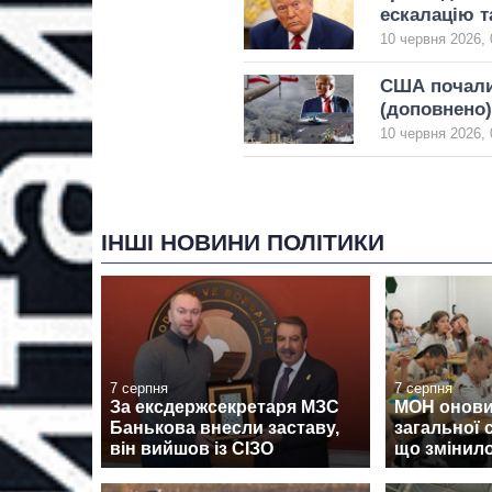
ескалацію т
10 червня 2026, 
США почали 
(доповнено)
10 червня 2026, 
ІНШІ НОВИНИ ПОЛІТИКИ
7 серпня
7 серпня
За ексдержсекретаря МЗС
МОН онови
Банькова внесли заставу,
загальної 
він вийшов із СІЗО
що змінил