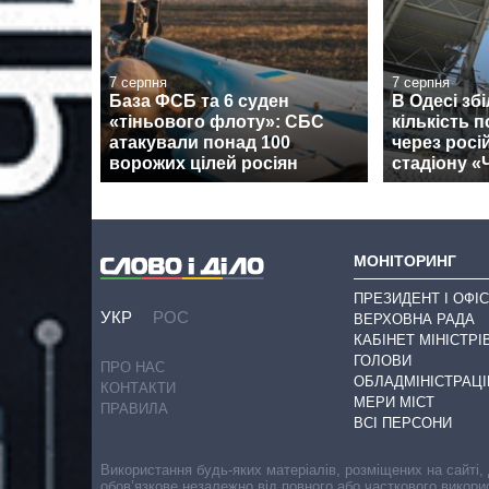
7 серпня
7 серпня
База ФСБ та 6 суден
В Одесі зб
«тіньового флоту»: СБС
кількість 
атакували понад 100
через росі
ворожих цілей росіян
стадіону 
МОНІТОРИНГ
ПРЕЗИДЕНТ І ОФІС
УКР
РОС
ВЕРХОВНА РАДА
КАБІНЕТ МІНІСТРІ
ГОЛОВИ
ПРО НАС
ОБЛАДМІНІСТРАЦІ
КОНТАКТИ
МЕРИ МІСТ
ПРАВИЛА
ВСІ ПЕРСОНИ
Використання будь-яких матеріалів, розміщених на сайті,
обов’язкове незалежно від повного або часткового викори