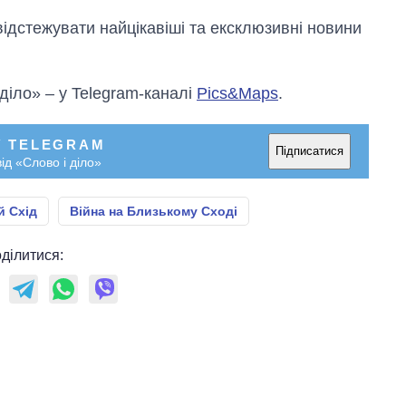
відстежувати найцікавіші та ексклюзивні новини
 діло» – у Telegram-каналі
Pics&Maps
.
У TELEGRAM
Підписатися
ід «Слово і діло»
й Схід
Війна на Близькому Сході
ділитися: