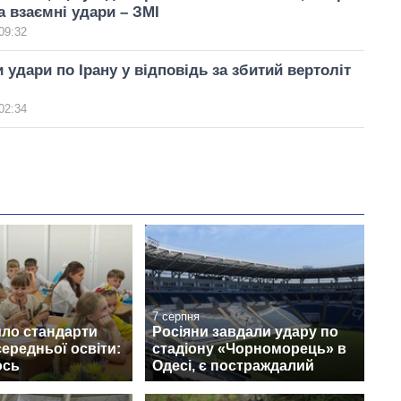
а взаємні удари – ЗМІ
09:32
удари по Ірану у відповідь за збитий вертоліт
02:34
7 серпня
ло стандарти
Росіяни завдали удару по
середньої освіти:
стадіону «Чорноморець» в
ось
Одесі, є постраждалий