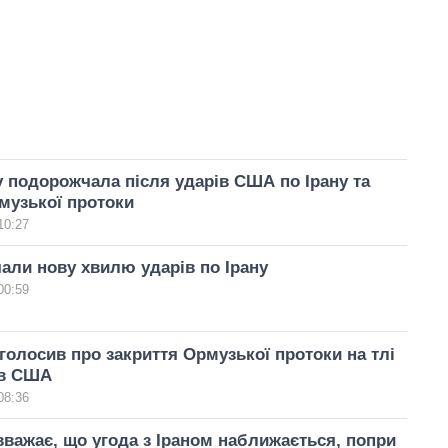
 подорожчала після ударів США по Ірану та
музької протоки
10:27
ли нову хвилю ударів по Ірану
00:59
оголосив про закриття Ормузької протоки на тлі
ів США
08:36
вважає, що угода з Іраном наближається, попри