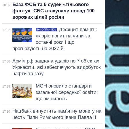
База ФСБ та 6 суден «тіньового
18:05
флоту»: СБС атакували понад 100
ворожих цілей росіян
Дефіцит пам’яті:
ІНФОГРАФІКА
17:52
як зріс попит на чипи за
останні роки і що
прогнозують на 2027-й
Армія рф завдала ударів по 7 об'єктах
17:38
Укрнафти, які забезпечують видобуток
нафти та газу
МОН оновило стандарти
17:29
загальної середньої освіти:
що змінилось
Нацбанк випустить пам’ятну монету на
17:10
честь Папи Римського Івана Павла II