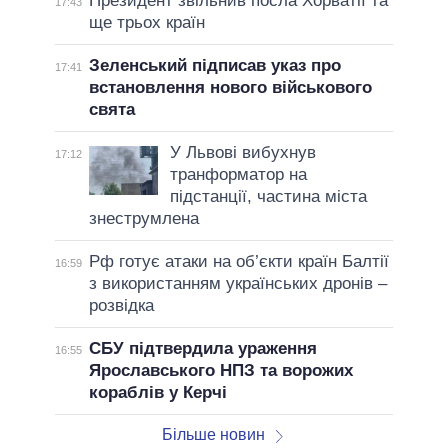
Президент звільнив посла Хорватії та
17:43
ще трьох країн
Зеленський підписав указ про
17:41
встановлення нового військового
свята
У Львові вибухнув
17:12
транформатор на
підстанції, частина міста
знеструмлена
Рф готує атаки на об’єкти країн Балтії
16:59
з використанням українських дронів –
розвідка
СБУ підтвердила ураження
16:55
Ярославського НПЗ та ворожих
кораблів у Керчі
Більше новин