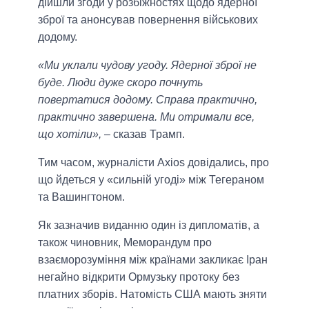
дійшли згоди у розбіжностях щодо ядерної
зброї та анонсував повернення військових
додому.
«Ми уклали чудову угоду. Ядерної зброї не
буде. Люди дуже скоро почнуть
повертатися додому. Справа практично,
практично завершена. Ми отримали все,
що хотіли»,
– сказав Трамп.
Тим часом, журналісти Аxios довідались, про
що йдеться у «сильній угоді» між Тегераном
та Вашингтоном.
Як зазначив виданню один із дипломатів, а
також чиновник, Меморандум про
взаєморозуміння між країнами закликає Іран
негайно відкрити Ормузьку протоку без
платних зборів. Натомість США мають зняти