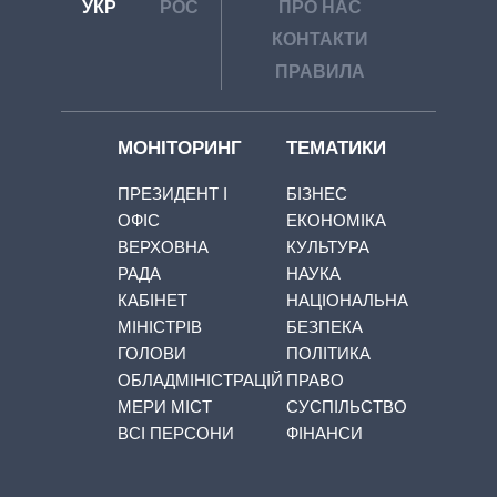
УКР
РОС
ПРО НАС
КОНТАКТИ
ПРАВИЛА
МОНІТОРИНГ
ТЕМАТИКИ
ПРЕЗИДЕНТ І
БІЗНЕС
ОФІС
ЕКОНОМІКА
ВЕРХОВНА
КУЛЬТУРА
РАДА
НАУКА
КАБІНЕТ
НАЦІОНАЛЬНА
МІНІСТРІВ
БЕЗПЕКА
ГОЛОВИ
ПОЛІТИКА
ОБЛАДМІНІСТРАЦІЙ
ПРАВО
МЕРИ МІСТ
СУСПІЛЬСТВО
ВСІ ПЕРСОНИ
ФІНАНСИ