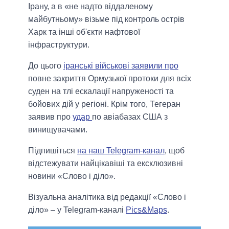
Ірану, а в «не надто віддаленому
майбутньому» візьме під контроль острів
Харк та інші об'єкти нафтової
інфраструктури.
До цього
іранські військові заявили про
повне закриття Ормузької протоки для всіх
суден на тлі ескалації напруженості та
бойових дій у регіоні. Крім того, Тегеран
заявив про
удар
по авіабазах США з
винищувачами.
Підпишіться
на наш Telegram-канал
, щоб
відстежувати найцікавіші та ексклюзивні
новини «Слово і діло».
Візуальна аналітика від редакції «Слово і
діло» – у Telegram-каналі
Pics&Maps
.