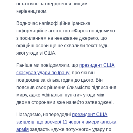
остаточне затвердження вищим
керівництвом.
Водночас напівофіційне іранське
інформаційне агентство «Фарс» повідомило
з посиланням на неназване джерело, що
офіційні особи ще не схвалили текст будь-
якої угоди зі США.
Раніше ми повідомляли, що
президент США
скасував удари по Ірану
, про які він
повідомив за кілька годин до цього. Він
пояснив своє рішення близькістю підписання
миру, адже «фінальні пункти» угоди між
двома сторонами вже начебто затверджені.
Нагадаємо, напередодні
президент США
заявляв, що ввечері 11 червня американська
армія
завдасть «дуже потужного» удару по