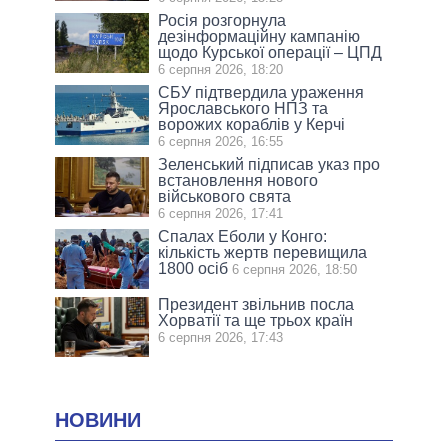
Росія розгорнула
дезінформаційну кампанію
щодо Курської операції – ЦПД
6 серпня 2026, 18:20
СБУ підтвердила ураження
Ярославського НПЗ та
ворожих кораблів у Керчі
6 серпня 2026, 16:55
Зеленський підписав указ про
встановлення нового
військового свята
6 серпня 2026, 17:41
Спалах Еболи у Конго:
кількість жертв перевищила
1800 осіб
6 серпня 2026, 18:50
Президент звільнив посла
Хорватії та ще трьох країн
6 серпня 2026, 17:43
НОВИНИ