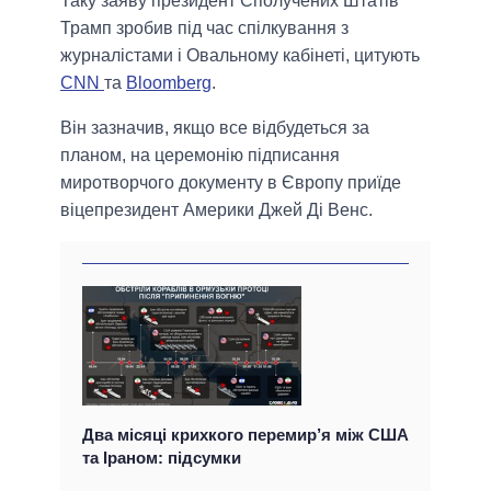
Таку заяву президент Сполучених Штатів
Трамп зробив під час спілкування з
журналістами і Овальному кабінеті, цитують
CNN
та
Bloomberg
.
Він зазначив, якщо все відбудеться за
планом, на церемонію підписання
миротворчого документу в Європу приїде
віцепрезидент Америки Джей Ді Венс.
Два місяці крихкого перемир’я між США
та Іраном: підсумки