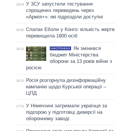
У ЗСУ запустили тестування
18:54
спрощених переведень через
«Армія+»: які підрозділи доступні
Спалах Еболи у Конго: кількість жертв
18:50
перевищила 1800 осіб
Як змінився
ІНФОГРАФІКА
18:20
бюджет Міністерства
оборони за 13 років війни з
росією
Росія розгорнула дезінформаційну
18:20
кампанію щодо Курської операції –
ЦПД
У Німеччині затримали українця за
17:52
підозрою у підготовці диверсії на
оборонному заводі