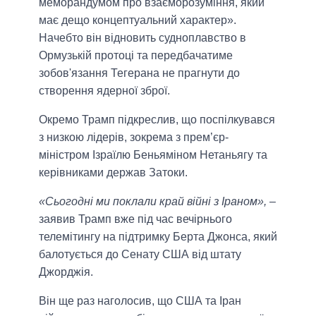
меморандумом про взаєморозуміння, який
має дещо концептуальний характер».
Начебто він відновить судноплавство в
Ормузькій протоці та передбачатиме
зобов'язання Тегерана не прагнути до
створення ядерної зброї.
Окремо Трамп підкреслив, що поспілкувався
з низкою лідерів, зокрема з прем’єр-
міністром Ізраїлю Беньяміном Нетаньягу та
керівниками держав Затоки.
«Сьогодні ми поклали край війні з Іраном»,
–
заявив Трамп вже під час вечірнього
телемітингу на підтримку Берта Джонса, який
балотується до Сенату США від штату
Джорджія.
Він ще раз наголосив, що США та Іран