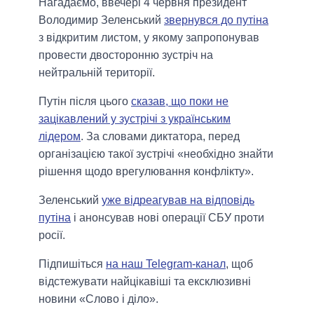
Нагадаємо, ввечері 4 червня президент
Володимир Зеленський
звернувся до путіна
з відкритим листом, у якому запропонував
провести двосторонню зустріч на
нейтральній території.
Путін після цього
сказав, що поки не
зацікавлений у зустрічі з українським
лідером
. За словами диктатора, перед
організацією такої зустрічі «необхідно знайти
рішення щодо врегулювання конфлікту».
Зеленський
уже відреагував на відповідь
путіна
і анонсував нові операції СБУ проти
росії.
Підпишіться
на наш Telegram-канал
, щоб
відстежувати найцікавіші та ексклюзивні
новини «Слово і діло».