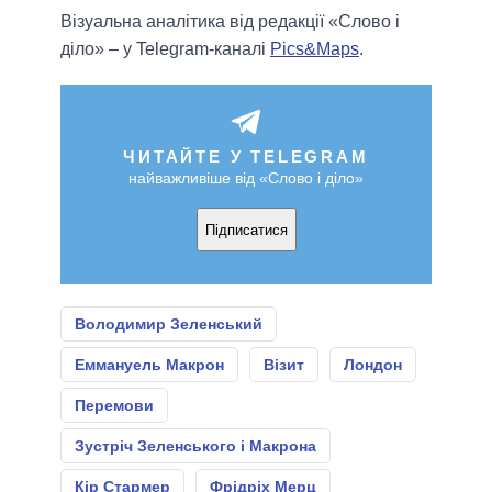
Візуальна аналітика від редакції «Слово і
діло» – у Telegram-каналі
Pics&Maps
.
ЧИТАЙТЕ У TELEGRAM
найважливіше від «Слово і діло»
Підписатися
Володимир Зеленський
Еммануель Макрон
Візит
Лондон
Перемови
Зустріч Зеленського і Макрона
Кір Стармер
Фрідріх Мерц