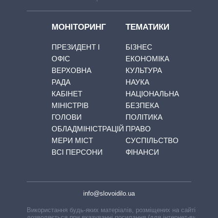
МОНІТОРИНГ
ТЕМАТИКИ
ПРЕЗИДЕНТ І
БІЗНЕС
ОФІС
ЕКОНОМІКА
ВЕРХОВНА
КУЛЬТУРА
РАДА
НАУКА
КАБІНЕТ
НАЦІОНАЛЬНА
МІНІСТРІВ
БЕЗПЕКА
ГОЛОВИ
ПОЛІТИКА
ОБЛАДМІНІСТРАЦІЙ
ПРАВО
МЕРИ МІСТ
СУСПІЛЬСТВО
ВСІ ПЕРСОНИ
ФІНАНСИ
info@slovoidilo.ua
Використання будь-яких матеріалів, розміщених на сайті,
дозволяється при вказуванні посилання (для інтернет-видань