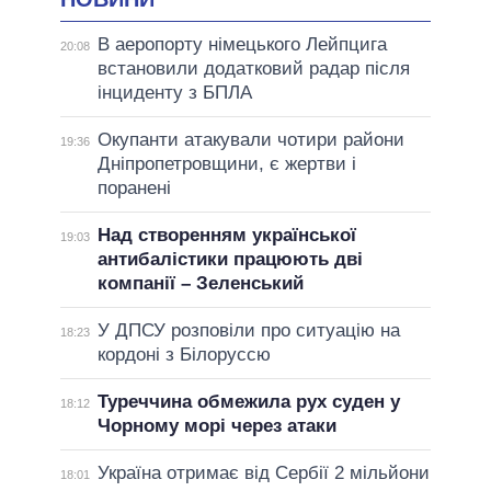
В аеропорту німецького Лейпцига
20:08
встановили додатковий радар після
інциденту з БПЛА
Окупанти атакували чотири райони
19:36
Дніпропетровщини, є жертви і
поранені
Над створенням української
19:03
антибалістики працюють дві
компанії – Зеленський
У ДПСУ розповіли про ситуацію на
18:23
кордоні з Білоруссю
Туреччина обмежила рух суден у
18:12
Чорному морі через атаки
Україна отримає від Сербії 2 мільйони
18:01