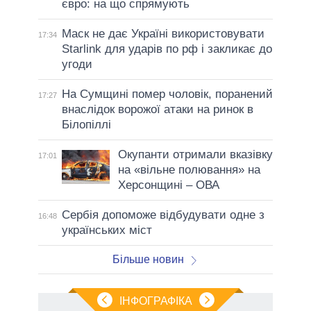
євро: на що спрямують
Маск не дає Україні використовувати
17:34
Starlink для ударів по рф і закликає до
угоди
На Сумщині помер чоловік, поранений
17:27
внаслідок ворожої атаки на ринок в
Білопіллі
Окупанти отримали вказівку
17:01
на «вільне полювання» на
Херсонщині – ОВА
Сербія допоможе відбудувати одне з
16:48
українських міст
Більше новин
ІНФОГРАФІКА