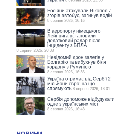
8 серпня 2026, 15:38
Росіяни атакували Нікополь:
згорів автобус, загинув водій
8 серпня 2026, 16:16
В аеропорту німецького
Лейпцига встановили
додатковий радар після
інциденту з БПЛА
8 серпня 2026, 20:08
Невідомий дрон залетів у
Болгарію та вибухнув біля
кордону з Румунією
8 серпня 2026, 16:36
Україна отримає від Сербії 2
мільйони євро: на що
спрямують
8 серпня 2026, 18:01
Сербія допоможе відбудувати
одне з українських міст
8 серпня 2026, 16:48
НОВИНИ