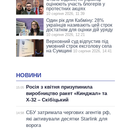
оцінюють участь блогерів у
протестних акціях
10 серпня 2026, 11:39
Один рік для Кабміну: 28%
українців називають цей строк
достатнім для оцінки дій уряду
10 серпня 2026, 12:21
Верховний суд відпустив під
умовний строк ексголову села
на Сумщині
10 серпня 2026, 14:41
НОВИНИ
Росія з квітня призупинила
15:05
виробництво ракет «Кинджал» та
Х-32 – Скібіцький
СБУ затримала чергових агентів рф,
14:58
які активували десятки Starlink для
ворога