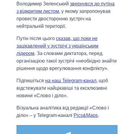
Володимир Зеленський
звернувся до путіна
з відкритим листом
, у якому запропонував
провести двосторонню зустріч на
нейтральній території.
Путін після цього
сказав, що поки не
зацікавлений у зустрічі з українським
лідером
. За словами диктатора, перед
організацією такої зустрічі «необхідно знайти
рішення щодо врегулювання конфлікту».
Підпишіться
на наш Telegram-канал
, щоб
відстежувати найцікавіші та ексклюзивні
новини «Слово і діло».
Візуальна аналітика від редакції «Слово і
діло» – у Telegram-каналі
Pics&Maps
.