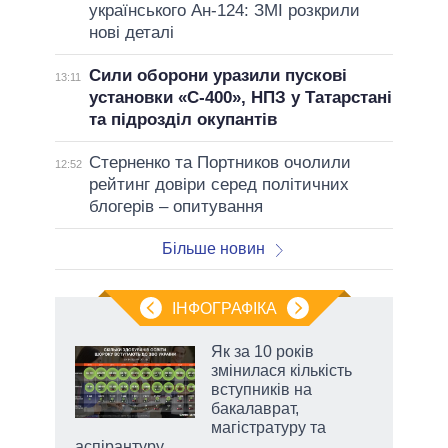
українського Ан-124: ЗМІ розкрили
нові деталі
Сили оборони уразили пускові
13:11
установки «С-400», НПЗ у Татарстані
та підрозділ окупантів
Стерненко та Портников очолили
12:52
рейтинг довіри серед політичних
блогерів – опитування
Більше новин
ІНФОГРАФІКА
Як за 10 років
 за
змінилася кількість
асть
вступників на
бакалаврат,
магістратуру та
аспірантуру