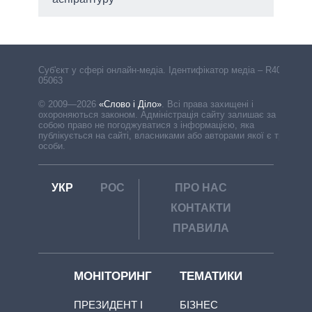
Cуб'єкт у сфері онлайн-медіа. Ідентифікатор медіа – R40-
05063
© 2009—2026
«Слово і Діло»
.
Всі права захищені і
охороняються законом. Адміністрація сайту залишає за
собою право не погоджуватися з інформацією, яка
публікується на сайті, власниками або авторами якої є треті
особи.
УКР
РОС
ПРО НАС
КОНТАКТИ
ПРАВИЛА
МОНІТОРИНГ
ТЕМАТИКИ
ПРЕЗИДЕНТ І
БІЗНЕС