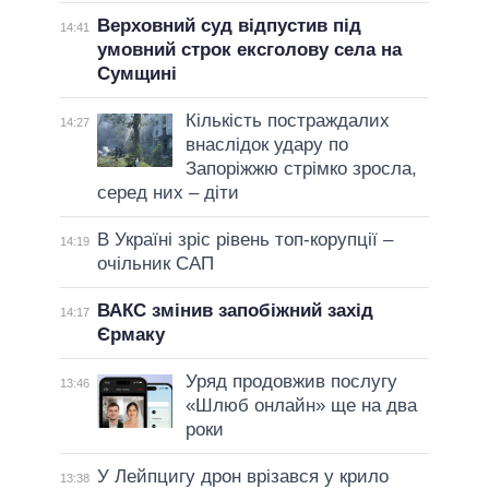
Верховний суд відпустив під
14:41
умовний строк ексголову села на
Сумщині
Кількість постраждалих
14:27
внаслідок удару по
Запоріжжю стрімко зросла,
серед них – діти
В Україні зріс рівень топ-корупції –
14:19
очільник САП
ВАКС змінив запобіжний захід
14:17
Єрмаку
Уряд продовжив послугу
13:46
«Шлюб онлайн» ще на два
роки
У Лейпцигу дрон врізався у крило
13:38