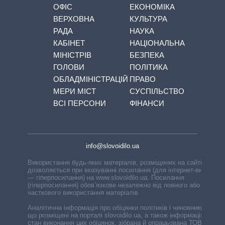
ОФІС
ЕКОНОМІКА
ВЕРХОВНА
КУЛЬТУРА
РАДА
НАУКА
КАБІНЕТ
НАЦІОНАЛЬНА
МІНІСТРІВ
БЕЗПЕКА
ГОЛОВИ
ПОЛІТИКА
ОБЛАДМІНІСТРАЦІЙ
ПРАВО
МЕРИ МІСТ
СУСПІЛЬСТВО
ВСІ ПЕРСОНИ
ФІНАНСИ
info@slovoidilo.ua
Використання будь-яких матеріалів, розміщених на сайті,
дозволяється при вказуванні посилання (для інтернет-видань
— гіперпосилання) на www.slovoidilo.ua. Посилання
(гіперпосилання) обов’язкове незалежно від повного або
часткового використання матеріалів.
Аналітична інформація про обіцянки політиків і чиновників,
що розміщені на порталі slovoidilo.ua, а також інформація про
стан виконання цих обіцянок, зібрана й опрацьована ТОВ «ІА