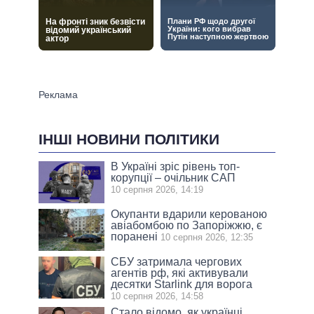
ІНШІ НОВИНИ ПОЛІТИКИ
В Україні зріс рівень топ-
корупції – очільник САП
10 серпня 2026, 14:19
Окупанти вдарили керованою
авіабомбою по Запоріжжю, є
поранені
10 серпня 2026, 12:35
СБУ затримала чергових
агентів рф, які активували
десятки Starlink для ворога
10 серпня 2026, 14:58
Стало відомо, як українці