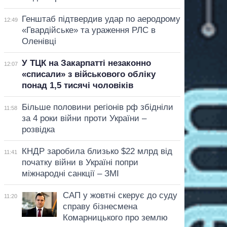
Генштаб підтвердив удар по аеродрому
12:49
«Гвардійське» та ураження РЛС в
Оленівці
У ТЦК на Закарпатті незаконно
12:07
«списали» з військового обліку
понад 1,5 тисячі чоловіків
Більше половини регіонів рф збідніли
11:58
за 4 роки війни проти України –
розвідка
КНДР заробила близько $22 млрд від
11:41
початку війни в Україні попри
міжнародні санкції – ЗМІ
САП у жовтні скерує до суду
11:20
справу бізнесмена
Комарницького про землю