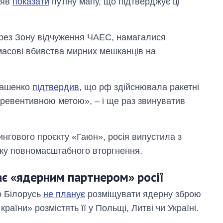
цяв
показати
путіну мапу, що підтверджує ці
через Зону відчуження ЧАЕС, намагалися
масові вбивства мирних мешканців на
укашенко
підтвердив
, що рф здійснювала ракетні
 «превентивною метою», – і ще раз звинуватив
ингового проєкту «Гаюн», росія випустила з
атку повномасштабного вторгнення.
є «ядерним партнером» росії
о Білорусь
не планує
розміщувати ядерну зброю
раїни» розмістять її у Польщі, Литві чи Україні.