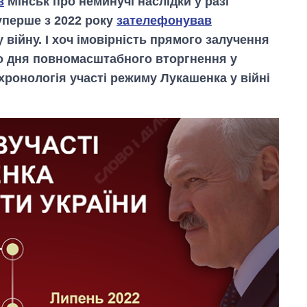
в
Мінськ про неминучі наслідки у разі
 уперше з 2022 року
зателефонував
 війну. І хоч імовірність прямого залучення
го дня повномасштабного вторгнення у
хронологія участі режиму Лукашенка у війні