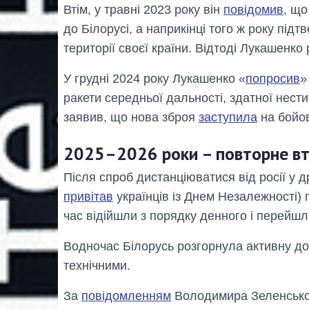
Втім, у травні 2023 року він
повідомив
, що
до Білорусі, а наприкінці того ж року під
території своєї країни. Відтоді Лукашенк
У грудні 2024 року Лукашенко «
попросив
»
ракети середньої дальності, здатної нести
заявив, що нова зброя
заступила
на бойов
2025–2026 роки – повторне втя
Після спроб дистанціюватися від росії у д
привітав
українців із Днем Незалежності) 
час відійшли з порядку денного і перейш
Водночас Білорусь розгорнула активну доп
технічними.
За
повідомленням
Володимира Зеленськог