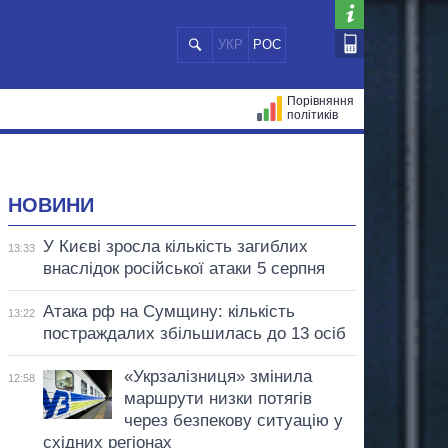
УКР
РОС
Порівняння
політиків
ЦІЙ
МЕРИ МІСТ
ВСІ ПЕРСОНИ
НОВИНИ
У Києві зросла кількість загиблих
13:33
внаслідок російської атаки 5 серпня
Атака рф на Сумщину: кількість
13:22
постраждалих збільшилась до 13 осіб
«Укрзалізниця» змінила
12:58
маршрути низки потягів
через безпекову ситуацію у
східних регіонах