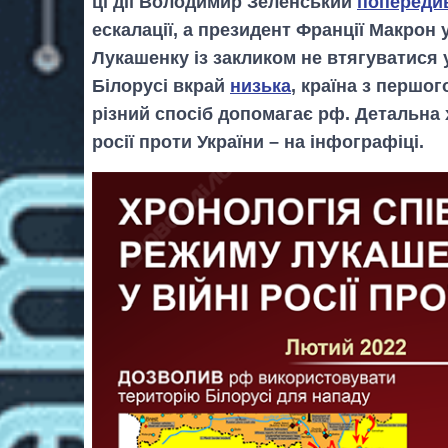
ці дії Володимир Зеленський
попереди
ескалації, а президент Франції Макрон
Лукашенку із закликом не втягуватися у
Білорусі вкрай
низька
, країна з першо
різний спосіб допомагає рф. Детальна 
росії проти України – на інфографіці.