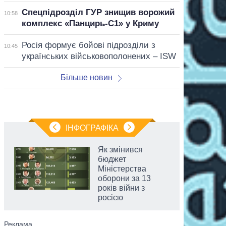
Спецпідрозділ ГУР знищив ворожий
10:58
комплекс «Панцирь-С1» у Криму
Росія формує бойові підрозділи з
10:45
українських військовополонених – ISW
Більше новин
ІНФОГРАФІКА
Як змінився
бюджет
Міністерства
оборони за 13
років війни з
росією