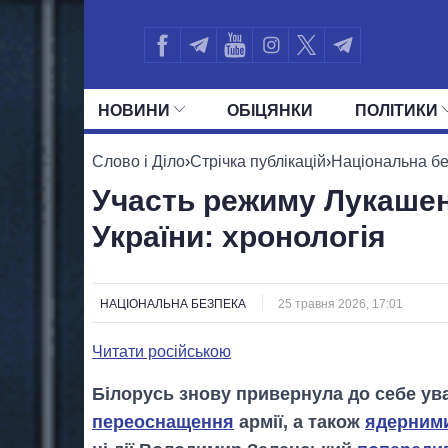
НОВИНИ
ОБIЦЯНКИ
ПОЛIТИКИ
УСІ ПОЛІТИКИ
ПРЕЗИДЕНТ І ОФ
Слово і Діло
›
Стрічка публікацій
›
Національна б
Участь режиму Лукашенк
України: хронологія
НАЦІОНАЛЬНА БЕЗПЕКА
25 травня 2026, 17:01
Читати російською
Білорусь знову привернула до себе ув
переоснащення
армії, а також
ядерним