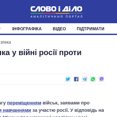
ІНФОГРАФІКА
ВІДЕО
ПІДТРИМАТИ
ІС
СТРІЧКА
ВЕРХОВНА РАДА
ПОДІЇ
СТАТТІ
КАБІНЕТ МІНІСТРІВ
ДУМКИ
ОГЛЯДИ
ГОЛОВИ ОБЛАДМІНІСТРА
ДАЙДЖЕСТИ
езпека
а у війні росії проти
ПОЛІТИКА
ДЕПУТАТИ
ЕКОНОМІКА
КОМІТЕТИ
СУСПІЛЬСТВО
ФРАКЦІЇ
ОКРУГИ
СВІТ
агу
переміщенням
військ, заявами про
и навчаннями
за участю росії. У відповідь на