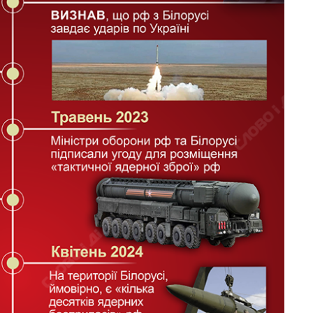
Як зросли тарифи
на холодну воду у
містах України на
початок серпня