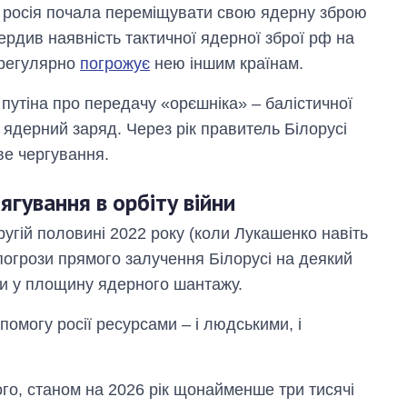
 росія почала переміщувати свою ядерну зброю
твердив наявність тактичної ядерної зброї рф на
о регулярно
погрожує
нею іншим країнам.
 путіна про передачу «орєшніка» – балістичної
 ядерний заряд. Через рік правитель Білорусі
е чергування.
гування в орбіту війни
ругій половині 2022 року (коли Лукашенко навіть
погрози прямого залучення Білорусі на деякий
ли у площину ядерного шантажу.
омогу росії ресурсами – і людськими, і
о, станом на 2026 рік щонайменше три тисячі