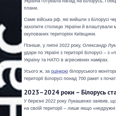
Україна готувала напад на Білорусь, і обі
плани.
Саме війська рф, які вийшли з Білорусі 
захопити столицю України й влаштували 
окупованих територіях Київщини.
Пізніше, у липні 2022 року, Олександр Л
удари по Україні з території Білорусі – з
Україну та НАТО в агресивних намірах.
Усього ж, за
оцінкою
білоруського монітор
території Білорусі понад 700 ракет з поч
2023–2024 роки – Білорусь ста
У березні 2022 року Лукашенко заявив, щ
на своїй території – лише якщо «недружні к