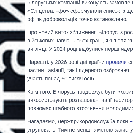
білоруських компаній виконують замовлен
«Слідства.інфо» сформували список із щон
рф як добровольців точно встановлено.
Про новий виток зближення Білорусі з ро
військових навчань обох країн, які після
вигляді. У 2024 році відбулися перші ядер
Нарешті, у 2026 році дві країни
провели
сп
частин і авіації, так і ядерного озброєнн
участь понад 60 тисяч осіб.
Крім того, Білорусь продовжує бути «кори
використовують розташовані на її територ
повномасштабного вторгнення Володими
Нагадаємо, Держприкордонслужба поки
н
угруповань. Тим не менш, з метою захисту 