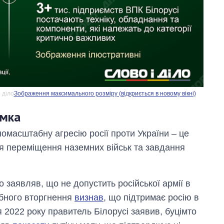
 діло
Зображення максимального розміру (відкриється в новому вікні)
имка
омасштабну агресію росії проти України – це
ля переміщення наземних військ та завдання
заявляв, що не допустить російської армії в
абного вторгнення
визнав
, що підтримає росію в
я 2022 року правитель Білорусі заявив, буцімто