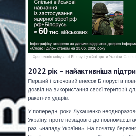
Хронологія співучасті Білорусі у війні проти України
Слово і
2022 рік – найактивніша підтр
Перший і ключовий внесок Білорусі в повн
дозвіл на використання своєї території д
ракетних ударів.
У попередні роки Лукашенко неодноразово 
Україну, проте незадовго до повномасшт
разі «нападу України». На початку березн