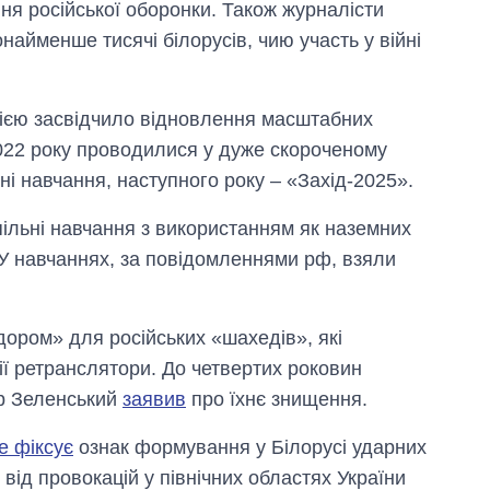
ня російської оборонки. Також журналісти
айменше тисячі білорусів, чию участь у війні
сією засвідчило відновлення масштабних
 2022 року проводилися у дуже скороченому
ні навчання, наступного року – «Захід-2025».
ільні навчання з використанням як наземних
я. У навчаннях, за повідомленнями рф, взяли
дором» для російських «шахедів», які
ії ретранслятори. До четвертих роковин
р Зеленський
заявив
про їхнє знищення.
е фіксує
ознак формування у Білорусі ударних
від провокацій у північних областях України