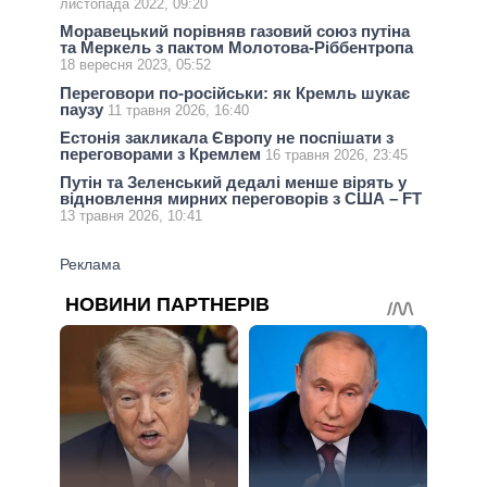
листопада 2022, 09:20
Моравецький порівняв газовий союз путіна
та Меркель з пактом Молотова-Ріббентропа
18 вересня 2023, 05:52
Переговори по-російськи: як Кремль шукає
паузу
11 травня 2026, 16:40
Естонія закликала Європу не поспішати з
переговорами з Кремлем
16 травня 2026, 23:45
Путін та Зеленський дедалі менше вірять у
відновлення мирних переговорів з США – FT
13 травня 2026, 10:41