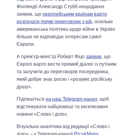
Фінляндії Александр Стубб нещодавно
заявив, що
європейським країнам варто
розпочати прямі переговори з рф
, оскільки
американська політика щодо війни в Україні
більше не відповідає інтересам самої
Європи.
А прем’єр-міністр Роберт Фіцо
заявив
, що
Європі варто вести прямий діалог із путіним
та залучити до переговорів посередника,
який добре знає росію і «розуміє російську
душу».
Підпишіться
на наш Telegram-канал
, щоб
відстежувати найцікавіші та ексклюзивні
новини «Слово і діло».
Візуальна аналітика від редакції «Слово і
діло» – у Telegram-каналі
Pics&Maps
.