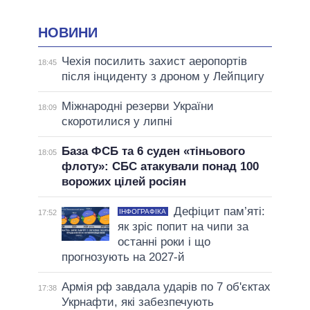
НОВИНИ
Чехія посилить захист аеропортів
18:45
після інциденту з дроном у Лейпцигу
Міжнародні резерви України
18:09
скоротилися у липні
База ФСБ та 6 суден «тіньового
18:05
флоту»: СБС атакували понад 100
ворожих цілей росіян
Дефіцит пам’яті:
ІНФОГРАФІКА
17:52
як зріс попит на чипи за
останні роки і що
прогнозують на 2027-й
Армія рф завдала ударів по 7 об'єктах
17:38
Укрнафти, які забезпечують