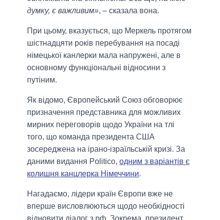
думку, є важливим»
, – сказала вона.
При цьому, вказується, що Меркель протягом
шістнадцяти років перебування на посаді
німецької канлерки мала напружені, але в
основному функціональні відносини з
путіним.
Як відомо, Європейський Союз обговорює
призначення представника для можливих
мирних переговорів щодо України на тлі
того, що команда президента США
зосереджена на ірано-ізраїльській кризі. За
даними видання Politico,
одним з варіантів є
колишня канцлерка Німеччини
.
Нагадаємо, лідери країн Європи вже не
вперше висловлюються щодо необхідності
відновити діалог з рф. Зокрема, президент