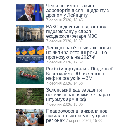
Чехія посилить захист
аеропортів після інциденту з
дроном у Лейпцигу
7 серпня 2026, 18:45
ВАКС відпустив під заставу
підозрювану у справі
ексдержсекретаря МЗС
7 серпня 2026, 16:37
Дефіцит пам’яті: як зріс попит
на чипи за останні роки і що
прогнозують на 2027-й
7 серпня 2026, 17:52
Росія імпортувала з Південної
Кореї майже 30 тисяч тонн
нафтопродуктів – ЗМІ
7 серпня 2026, 14:58
Зеленський дав завдання
посилити напрямки, які зараз
штурмує армія рф
7 серпня 2026, 15:36
Правоохоронці викрили нові
«ухилянтські схеми» у трьох
регіонах
7 серпня 2026, 15:00