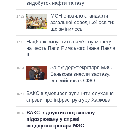
видобуток нафти та газу
МОН оновило стандарти
17:29
загальної середньої освіти:
що змінилось
Нацбанк випустить пам’ятну монету
17:10
на честь Папи Римського Івана Павла
II
За ексдержсекретаря МЗС
16:51
Банькова внесли заставу,
він вийшов із СІЗО
ВАКС відмовився зупинити слухання
16:44
справи про інфраструктуру Харкова
ВАКС відпустив під заставу
16:37
підозрювану у справі
ексдержсекретаря МЗС