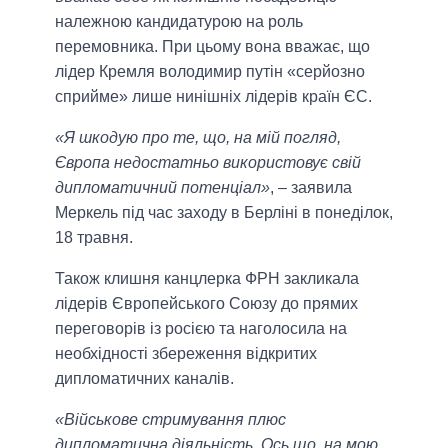
належною кандидатурою на роль
перемовника. При цьому вона вважає, що
лідер Кремля володимир путін «серйозно
сприйме» лише нинішніх лідерів країн ЄС.
«Я шкодую про те, що, на мій погляд,
Європа недостатньо використовує свій
дипломатичний потенціал»
, – заявила
Меркель під час заходу в Берліні в понеділок,
18 травня.
Також клишня канцлерка ФРН закликала
лідерів Європейського Союзу до прямих
переговорів із росією та наголосила на
необхідності збереження відкритих
дипломатичних каналів.
«Військове стримування плюс
дипломатична діяльність. Ось що, на мою