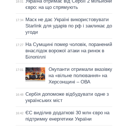
Україна отримає від Сербії 2 мільйони
18:01
євро: на що спрямують
Маск не дає Україні використовувати
17:34
Starlink для ударів по рф і закликає до
угоди
На Сумщині помер чоловік, поранений
17:27
внаслідок ворожої атаки на ринок в
Білопіллі
Окупанти отримали вказівку
17:01
на «вільне полювання» на
Херсонщині – ОВА
Сербія допоможе відбудувати одне з
16:48
українських міст
ЄС виділив додаткові 30 млн євро на
16:42
підтримку енергетики України