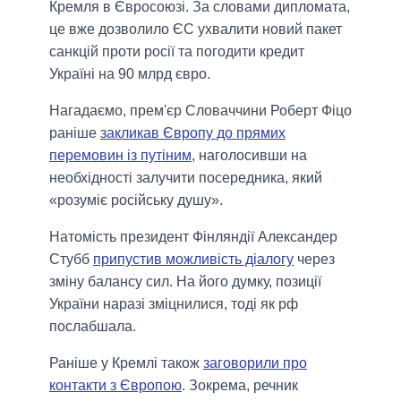
Кремля в Євросоюзі. За словами дипломата,
це вже дозволило ЄС ухвалити новий пакет
санкцій проти росії та погодити кредит
Україні на 90 млрд євро.
Нагадаємо, прем'єр Словаччини Роберт Фіцо
раніше
закликав Європу до прямих
перемовин із путіним
, наголосивши на
необхідності залучити посередника, який
«розуміє російську душу».
Натомість президент Фінляндії Александер
Стубб
припустив можливість діалогу
через
зміну балансу сил. На його думку, позиції
України наразі зміцнилися, тоді як рф
послабшала.
Раніше у Кремлі також
заговорили про
контакти з Європою
. Зокрема, речник