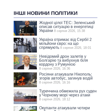
ІНШІ НОВИНИ ПОЛІТИКИ
Жодної цілої ТЕС: Зеленський
описав ситуацію в енергетиці
України
8 серпня 2026, 15:38
Україна отримає від Сербії 2
мільйони євро: на що
спрямують
8 серпня 2026, 18:01
Невідомий дрон залетів у
Болгарію та вибухнув біля
кордону з Румунією
8 серпня 2026, 16:36
Росіяни атакували Нікополь:
згорів автобус, загинув водій
8 серпня 2026, 16:16
Туреччина обмежила рух суден
у Чорному морі через атаки
8 серпня 2026, 18:12
Окупанти атакували чотири