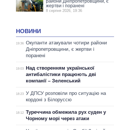
райони Дніпропетровщини, є
жертви і поранені
8 серпня 2026, 19:36
НОВИНИ
Окупанти атакували чотири райони
19:36
Дніпропетровщини, є жертви і
поранені
Над створенням української
19:03
антибалістики працюють дві
компанії – Зеленський
У ДПСУ розповіли про ситуацію на
18:23
кордоні з Білоруссю
Туреччина обмежила рух суден у
18:12
Чорному морі через атаки