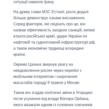
ситуації навколо Ірану.
На думку глави МЗС Естонії, росія дедалі
більше демонструє ознаки виснаження.
Серед факторів, які свідчать про це, він
назвав ефективність західних санкцій, великі
втрати російської армії, удари України по
нафтовій та судноплавній інфраструктурі рф,
а також економічні труднощі всередині
країни.
Окремо Цахкна звернув увагу на
невдоволення росіян через перебої з
мобільним інтернетом і скорочення
масштабів параду 9 травня у Москві.
Також він згадав політичні зміни в Угорщині
після усунення від влади Віктора Орбана,
якого вважали одним із головних союзників