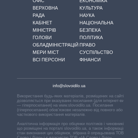
ОФІС
ЕКОНОМІКА
ВЕРХОВНА
КУЛЬТУРА
РАДА
НАУКА
КАБІНЕТ
НАЦІОНАЛЬНА
МІНІСТРІВ
БЕЗПЕКА
ГОЛОВИ
ПОЛІТИКА
ОБЛАДМІНІСТРАЦІЙ
ПРАВО
МЕРИ МІСТ
СУСПІЛЬСТВО
ВСІ ПЕРСОНИ
ФІНАНСИ
info@slovoidilo.ua
Використання будь-яких матеріалів, розміщених на сайті,
дозволяється при вказуванні посилання (для інтернет-видань
— гіперпосилання) на www.slovoidilo.ua. Посилання
(гіперпосилання) обов’язкове незалежно від повного або
часткового використання матеріалів.
Аналітична інформація про обіцянки політиків і чиновників,
що розміщені на порталі slovoidilo.ua, а також інформація про
стан виконання цих обіцянок, зібрана й опрацьована ТОВ «ІА
Слово і Діло» і є власністю ТОВ «ІА Слово і Діло».