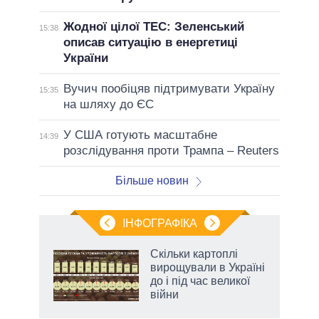
Жодної цілої ТЕС: Зеленський
15:38
описав ситуацію в енергетиці
України
Вучич пообіцяв підтримувати Україну
15:35
на шляху до ЄС
У США готують масштабне
14:39
розслідування проти Трампа – Reuters
Більше новин
ІНФОГРАФІКА
Скільки картоплі
 за
вирощували в Україні
асть
до і під час великої
війни