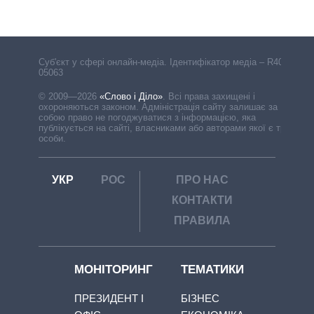
Cуб'єкт у сфері онлайн-медіа. Ідентифікатор медіа – R40-
05063
© 2009—2026
«Слово і Діло»
.
Всі права захищені і
охороняються законом. Адміністрація сайту залишає за
собою право не погоджуватися з інформацією, яка
публікується на сайті, власниками або авторами якої є треті
особи.
УКР
РОС
ПРО НАС
КОНТАКТИ
ПРАВИЛА
МОНІТОРИНГ
ТЕМАТИКИ
ПРЕЗИДЕНТ І
БІЗНЕС