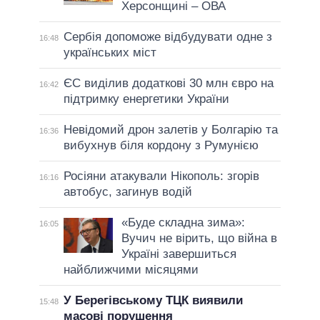
Херсонщині – ОВА
Сербія допоможе відбудувати одне з
16:48
українських міст
ЄС виділив додаткові 30 млн євро на
16:42
підтримку енергетики України
Невідомий дрон залетів у Болгарію та
16:36
вибухнув біля кордону з Румунією
Росіяни атакували Нікополь: згорів
16:16
автобус, загинув водій
«Буде складна зима»:
16:05
Вучич не вірить, що війна в
Україні завершиться
найближчими місяцями
У Берегівському ТЦК виявили
15:48
масові порушення