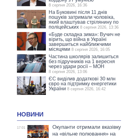
8 серпня 2026, 16:36
На Буковині після 11 днів
пошуків затримали чоловіка,
який влаштував стрілянину по
поліцейських
8 серпня 2026, 13:36
«Буде складна зима»: Вучич не
вірить, що війна в Україні
завершиться найближчими
місяцями
8 серпня 2026, 16:05
Частина школярів залишиться
без підручників на 1 вересня
через удари росії – МОН
8 серпня 2026, 13:06
ЄС виділив додаткові 30 млн
євро на підтримку енергетики
України
8 серпня 2026, 16:42
НОВИНИ
Окупанти отримали вказівку
17:01
на «вільне полювання» на