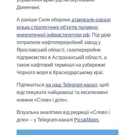
Донеччині.
А раніше Сили оборони
атакували одразу
кілька стратегічних об'єктів паливно-
енергетичної інфраструктури рф
. Під удар
потрапили нафтопереробний завод у
Ярославській області, газопереробне
підприємство в Астраханській області, а
також нафтовий термінал на узбережжі
Чорного моря в Краснодарському краї.
Підпишіться
на наш Telegram-канал
, щоб
відстежувати найцікавіші та ексклюзивні
новини «Слово і діло».
Візуальна аналітика від редакції «Слово і
діло» – у Telegram-каналі
Pics&Maps
.