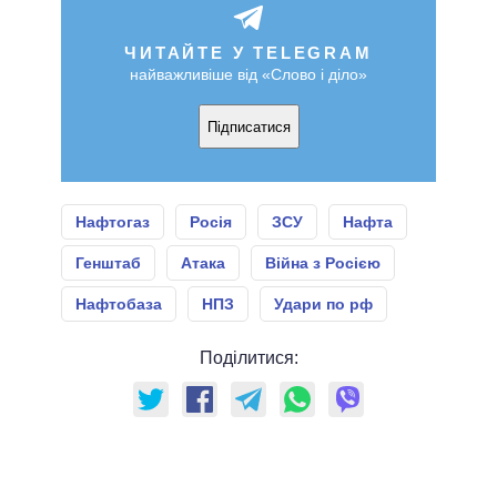
ЧИТАЙТЕ У TELEGRAM
найважливіше від «Слово і діло»
Підписатися
Нафтогаз
Росія
ЗСУ
Нафта
Генштаб
Атака
Війна з Росією
Нафтобаза
НПЗ
Удари по рф
Поділитися: