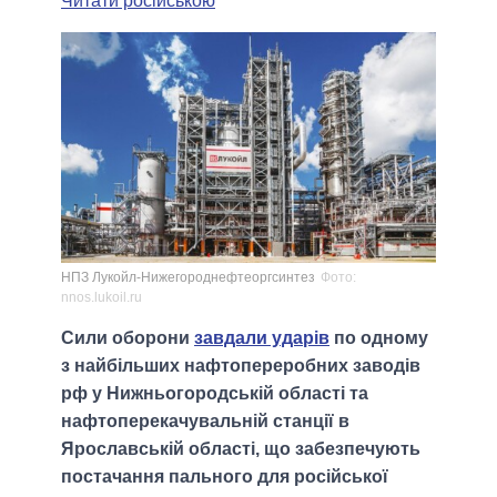
Читати російською
НПЗ Лукойл-Нижегороднефтеоргсинтез
Фото:
nnos.lukoil.ru
Сили оборони
завдали ударів
по одному
з найбільших нафтопереробних заводів
рф у Нижньогородській області та
нафтоперекачувальній станції в
Ярославській області, що забезпечують
постачання пального для російської