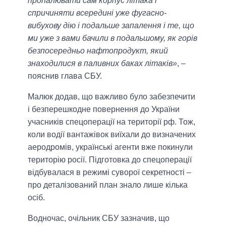
пропалювати сам корпус літака і
спричиняти всередині уже фугасно-
вибухову дію і подальше запалення і те, що
ми уже з вами бачили в подальшому, як горів
безпосередньо нафтопродукт, який
знаходилися в паливних баках літаків»
, –
пояснив глава СБУ.
Малюк додав, що важливо було забезпечити
і безперешкодне повернення до України
учасників спецоперації на території рф. Тож,
коли водії вантажівок виїхали до визначених
аеродромів, українські агенти вже покинули
територію росії. Підготовка до спецоперації
відбувалася в режимі суворої секретності –
про деталізований план знало лише кілька
осіб.
Водночас, очільник СБУ зазначив, що