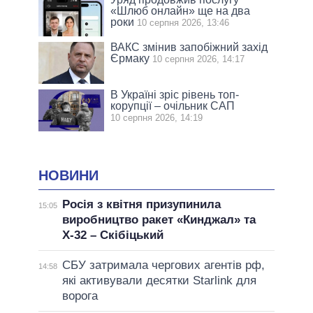
«Шлюб онлайн» ще на два
роки
10 серпня 2026, 13:46
ВАКС змінив запобіжний захід
Єрмаку
10 серпня 2026, 14:17
В Україні зріс рівень топ-
корупції – очільник САП
10 серпня 2026, 14:19
НОВИНИ
Росія з квітня призупинила
15:05
виробництво ракет «Кинджал» та
Х-32 – Скібіцький
СБУ затримала чергових агентів рф,
14:58
які активували десятки Starlink для
ворога