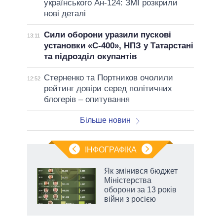
українського Ан-124: ЗМІ розкрили
нові деталі
Сили оборони уразили пускові
13:11
установки «С-400», НПЗ у Татарстані
та підрозділ окупантів
Стерненко та Портников очолили
12:52
рейтинг довіри серед політичних
блогерів – опитування
Більше новин
ІНФОГРАФІКА
 як
Як змінився бюджет
и за
Міністерства
оборони за 13 років
2027-
війни з росією
аспі