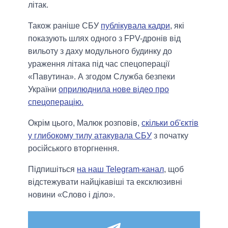
літак.
Також ранiше СБУ
публiкувала кадри
, які
показують шлях одного з FPV-дронів від
вильоту з даху модульного будинку до
ураження літака під час спецоперації
«Павутина». А згодом Служба безпеки
України
оприлюднила нове відео про
спецоперацію.
Окрім цього, Малюк розповів,
скільки об'єктів
у глибокому тилу атакувала СБУ
з початку
російського вторгнення.
Підпишіться
на наш Telegram-канал
, щоб
відстежувати найцікавіші та ексклюзивні
новини «Слово і діло».