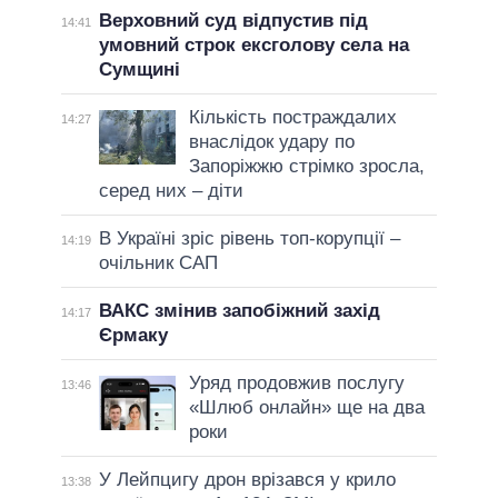
Верховний суд відпустив під
14:41
умовний строк ексголову села на
Сумщині
Кількість постраждалих
14:27
внаслідок удару по
Запоріжжю стрімко зросла,
серед них – діти
В Україні зріс рівень топ-корупції –
14:19
очільник САП
ВАКС змінив запобіжний захід
14:17
Єрмаку
Уряд продовжив послугу
13:46
«Шлюб онлайн» ще на два
роки
У Лейпцигу дрон врізався у крило
13:38