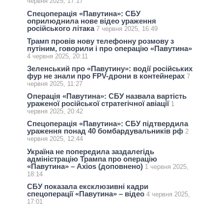
червня 2025, 17:17
Спецоперація «Павутина»: СБУ
оприлюднила нове відео ураження
російського літака
7 червня 2025, 16:49
Трамп провів нову телефонну розмову з
путіним, говорили і про операцію «Павутина»
4 червня 2025, 20:11
Зеленський про «Павутину»: водії російських
фур не знали про FPV-дрони в контейнерах
7
червня 2025, 11:27
Операція «Павутина»: СБУ назвала вартість
ураженої російської стратегічної авіації
1
червня 2025, 20:42
Спецоперація «Павутина»: СБУ підтвердила
ураження понад 40 бомбардувальників рф
2
червня 2025, 12:44
Україна не попередила заздалегідь
адміністрацію Трампа про операцію
«Павутина» – Axios (доповнено)
1 червня 2025,
18:14
СБУ показала ексклюзивні кадри
спецоперації «Павутина» – відео
4 червня 2025,
17:01