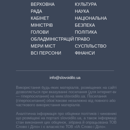
ВЕРХОВНА
КУЛЬТУРА
РАДА
НАУКА
КАБІНЕТ
НАЦІОНАЛЬНА
МІНІСТРІВ
БЕЗПЕКА
ГОЛОВИ
ПОЛІТИКА
ОБЛАДМІНІСТРАЦІЙ
ПРАВО
МЕРИ МІСТ
СУСПІЛЬСТВО
ВСІ ПЕРСОНИ
ФІНАНСИ
info@slovoidilo.ua
Використання будь-яких матеріалів, розміщених на сайті,
дозволяється при вказуванні посилання (для інтернет-видань
— гіперпосилання) на www.slovoidilo.ua. Посилання
(гіперпосилання) обов’язкове незалежно від повного або
часткового використання матеріалів.
Аналітична інформація про обіцянки політиків і чиновників,
що розміщені на порталі slovoidilo.ua, а також інформація про
стан виконання цих обіцянок, зібрана й опрацьована ТОВ «ІА
Слово і Діло» і є власністю ТОВ «ІА Слово і Діло».