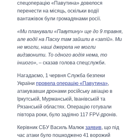
спецоперацію «Павутина» довелося
перенести на місяць, оскільки водії
вантажівок були громадянами росії.
«Ми планували «Павутину» ще до 9 травня,
але водії на Пасху там зайшли в «запій». Ми
не могли, наші джерела не могли
видзвонити. То одного водія нема, то
іншого»
, – сказав голова спецслужби.
Нагадаємо, 1 червня Служба безпеки
України
провела операцію «Павутина»
,
атакувавши дронами російську авіацію в
Іркутській, Мурманській, Іванівській та
Рязанській областях. Операцію готували
півтора роки, було задіяно 117 FPV-дронів.
Керівник СБУ Василь Малюк
заявив
, що під
час атаки було пошкоджено 41 ворожий