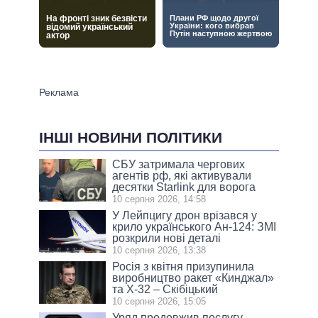
ІНШІ НОВИНИ ПОЛІТИКИ
СБУ затримала чергових
агентів рф, які активували
десятки Starlink для ворога
10 серпня 2026, 14:58
У Лейпцигу дрон врізався у
крило українського Ан-124: ЗМІ
розкрили нові деталі
10 серпня 2026, 13:38
Росія з квітня призупинила
виробництво ракет «Кинджал»
та Х-32 – Скібіцький
10 серпня 2026, 15:05
Уряд продовжив послугу