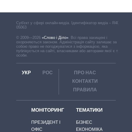
Cуб'єкт у сфері онлайн-медіа. Ідентифікатор медіа – R40-
05063
© 2009—2026
«Слово і Діло»
.
Всі права захищені і
охороняються законом. Адміністрація сайту залишає за
собою право не погоджуватися з інформацією, яка
публікується на сайті, власниками або авторами якої є треті
особи.
УКР
РОС
ПРО НАС
КОНТАКТИ
ПРАВИЛА
МОНІТОРИНГ
ТЕМАТИКИ
ПРЕЗИДЕНТ І
БІЗНЕС
ОФІС
ЕКОНОМІКА