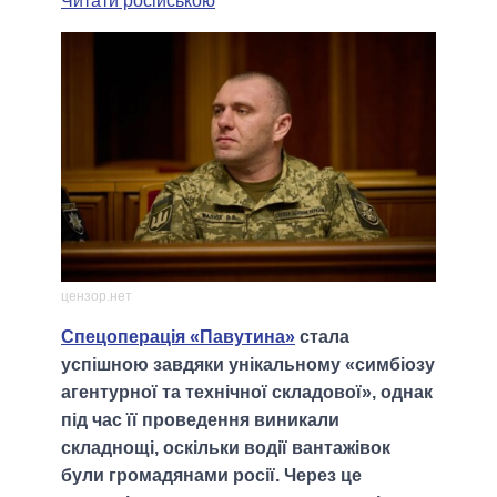
Читати російською
цензор.нет
Спецоперація «Павутина»
стала
успішною завдяки унікальному «симбіозу
агентурної та технічної складової», однак
під час її проведення виникали
складнощі, оскільки водії вантажівок
були громадянами росії. Через це