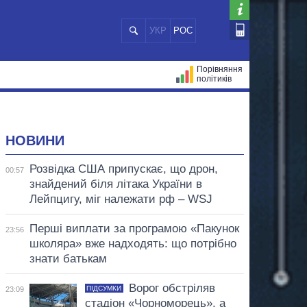
УКР
РОС
Порівняння
політиків
ЦІЙ
МЕРИ МІСТ
ВСІ ПЕРСОНИ
НОВИНИ
Розвідка США припускає, що дрон,
00:57
знайдений біля літака України в
Лейпцигу, міг належати рф – WSJ
Перші виплати за програмою «Пакунок
23:56
школяра» вже надходять: що потрібно
знати батькам
Ворог обстріляв
ПІДСУМКИ
23:09
стадіон «Чорноморець», а