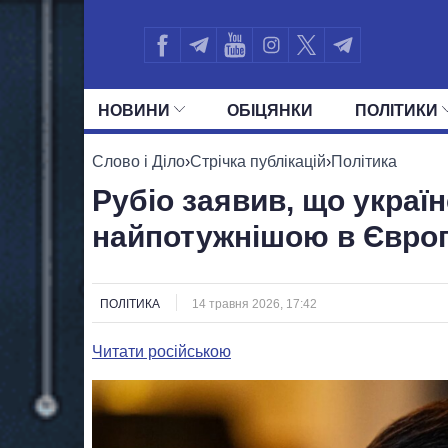
НОВИНИ
ОБIЦЯНКИ
ПОЛIТИКИ
УСІ ПОЛІТИКИ
ПРЕЗИДЕНТ І ОФ
Слово і Діло
›
Стрічка публікацій
›
Політика
Рубіо заявив, що україн
найпотужнішою в Європ
ПОЛІТИКА
14 травня 2026, 17:42
Читати російською