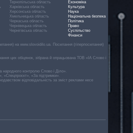
Тернопільська область
Економіка
ь
Харківська область
Культура
Херсонська область
Наука
Хмельницька область
Національна безпека
Черкаська область
Політика
Чернівецька область
Право
Чернігівська область
Суспільство
Фінанси
лання) на www.slovoidilo.ua. Посилання (гіперпосилання)
онання цих обіцянок, зібрана й опрацьована ТОВ «ІА Слово і
ма народного контролю Слово і Діло».
», «Спецпроєкт», «За підтримки».
онодавством відповідальність за зміст реклами несе