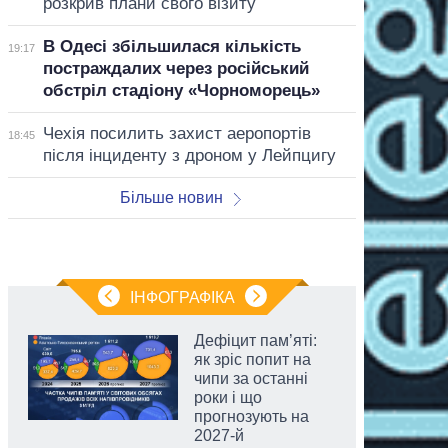
розкрив плани свого візиту
В Одесі збільшилася кількість
19:17
постраждалих через російський
обстріл стадіону «Чорноморець»
Чехія посилить захист аеропортів
18:45
після інциденту з дроном у Лейпцигу
Більше новин
ІНФОГРАФІКА
Дефіцит пам’яті:
як зріс попит на
чипи за останні
роки і що
прогнозують на
2027-й