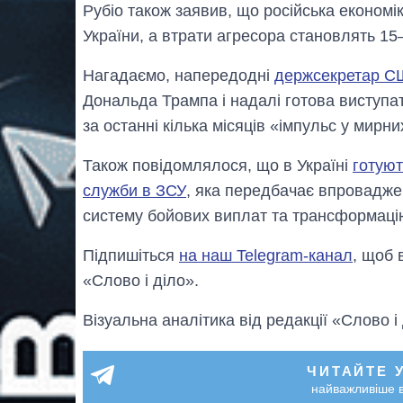
Рубіо також заявив, що російська економік
України, а втрати агресора становлять 15
Нагадаємо, напередодні
держсекретар С
Дональда Трампа і надалі готова виступа
за останні кілька місяців «імпульс у мир
Також повідомлялося, що в Україні
готуют
служби в ЗСУ
, яка передбачає впроваджен
систему бойових виплат та трансформацію
Підпишіться
на наш Telegram-канал
, щоб 
«Слово і діло».
Візуальна аналітика від редакції «Слово і
ЧИТАЙТЕ 
найважливіше в