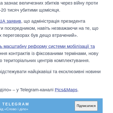
а зазнає величезних збитків через війну проти
–20 тисяч убитими щомісяця.
ША заявив
, що адміністрація президента
ти посередником, навіть незважаючи на те, що
них переговорах був дещо втрачений».
ь масштабну реформу системи мобілізації та
ня контрактів із фіксованими термінами, нову
 територіальних центрів комплектування.
відстежувати найцікавіші та ексклюзивні новини
 діло» – у Telegram-каналі
Pics&Maps
.
У TELEGRAM
Підписатися
ід «Слово і діло»