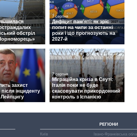
7 серпня
ільшилася
Дефіцит пам’яті: як зріс
постраждалих
попит на чипи за останні
йський обстріл
роки і що прогнозують на
«Чорноморець»
2027-й
7 серпня
Міграційна криза в Сеуті:
лить захист
Італія поки не буде
 після інциденту
скасовувати прикордонний
 Лейпцигу
контроль з Іспанією
РЕГІОНИ
Київ
Івано-Франківська обл