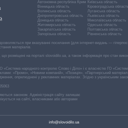
Автономна республіка Крим
Київська область
Вінницька область
Кіровоградська област
В
Волинська область
Луганська область
Дніпропетровська область
Львівська область
Й
Донецька область
Миколаївська область
Житомирська область
Одеська область
Закарпатська область
Полтавська область
Запорізька область
Рівненська область
 дозволяється при вказуванні посилання (для інтернет-видань — гіперпоси
стання матеріалів.
, що розміщені на порталі slovoidilo.ua, а також інформація про стан вик
і ГО «Система народного контролю Слово і Діло» і є власністю ГО «Систе
еклами: «Промо», «Новини компаній», «Позиція», «Партнерський матеріал
судження, оприлюднені у рекламних матеріалах. Згідно з українським зак
-05063
няються законом. Адміністрація сайту залишає
ікується на сайті, власниками або авторами
info@slovoidilo.ua