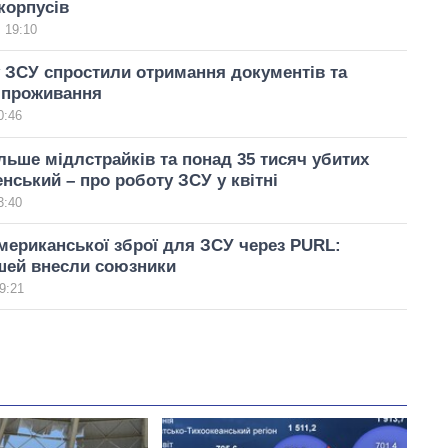
корпусів
 19:10
 ЗСУ спростили отримання документів та
 проживання
0:46
льше мідлстрайків та понад 35 тисяч убитих
енський – про роботу ЗСУ у квітні
3:40
мериканської зброї для ЗСУ через PURL:
шей внесли союзники
9:21