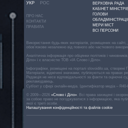
УКР
РОС
ВЕРХОВНА РАДА
КАБІНЕТ МІНІСТРІ
ГОЛОВИ
ПРО НАС
ОБЛАДМІНІСТРАЦІ
КОНТАКТИ
МЕРИ МІСТ
ПРАВИЛА
ВСІ ПЕРСОНИ
Використання будь-яких матеріалів, розміщених на сайті,
обов’язкове незалежно від повного або часткового викори
Аналітична інформація про обіцянки політиків і чиновників
Діло» і є власністю ТОВ «ІА Слово і Діло».
Інфографіки, розміщені на порталі slovoidilo.ua, створен
Матеріали, відмічені значками, публікуються на правах р
Редакція не несе відповідальності за факти та оціночні 
рекламодавець.
Cуб'єкт у сфері онлайн-медіа. Ідентифікатор медіа – R40
© 2009—2026
«Слово і Діло»
.
Всі права захищені і охоро
за собою право не погоджуватися з інформацією, яка публ
якої є треті особи.
Налаштування конфіденційності та файлів cookie