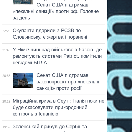
Сенат США підтримав
«пекельні санкції» проти рф. Головне
за день
Окупанти вдарили з РСЗВ по
22:29
Слов'янську, є жертва і поранені
У Німеччині над військовою базою, де
21:45
ремонтують системи Patriot, помітили
невідомі БПЛА
Сенат США підтримав
20:55
законопроєкт про «пекельні
санкції» проти росії
Міграційна криза в Сеуті: Італія поки не
20:19
буде скасовувати прикордонний
контроль з Іспанією
Зеленський прибув до Сербії та
19:52