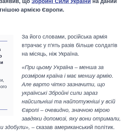
 заявив, що
Збройні Сили України
на даний
тнішою армією Європи.
За його словами, російська армія
втрачає у п'ять разів більше солдатів
з
на місяць, ніж Україна.
о
ми
«При цьому Україна – менша за
розміром країна і має меншу армію.
и,
Але варто чітко зазначити, що
вого
українські Збройні сили зараз
найсильніші та найпотужніші у всій
Як за 10 років
Європі – очевидно, значною мірою
змінилася кількість
вступників на
завдяки допомозі, яку вони отримали,
бакалаврат,
ни здобули»,
– сказав американський політик.
магістратуру та
аспірантуру