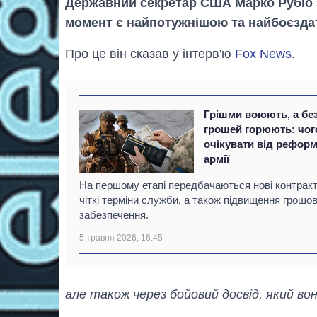
Державний секретар США Марко Рубіо
момент є найпотужнішою та найбоєзда
Про це він сказав у інтерв'ю
Fox News
.
Грішми воюють, а бе
грошей горюють: чог
очікувати від рефор
армії
На першому етапі передбачаються нові контракт
чіткі терміни служби, а також підвищення грошо
забезпечення.
5 травня 2026, 16:45
але також через бойовий досвід, який во