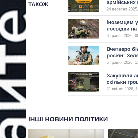
армійських 
ТАКОЖ
24 вересня 2025,
Іноземцям у
посвідки на
8 травня 2026, 0
Вчетверо бі
росіян: Зел
5 травня 2026, 1
Закупівля а
скільки гро
21 квітня 2026, 1
ІНШІ НОВИНИ ПОЛІТИКИ