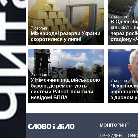
7 серпня
В Одесі зб
кількість 
7 серпня
Міжнародні резерви України
через росі
скоротилися у липні
стадіону 
7 серпня
У Німеччині над військовою
7 серпня
базою, де ремонтують
Чехія поси
системи Patriot, помітили
аеропортів
невідомі БПЛА
з дроном у
МОНІТОРИНГ
ПРЕЗИДЕНТ І ОФІС