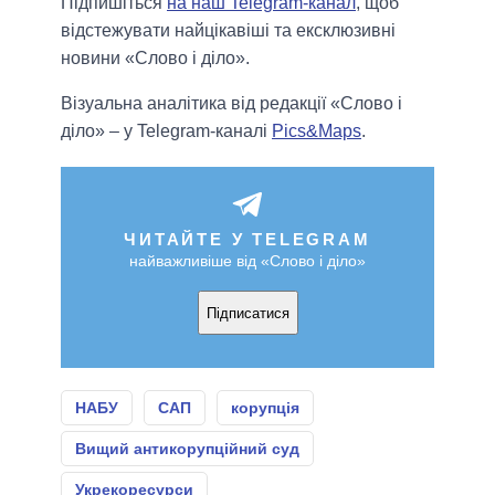
Підпишіться
на наш Telegram-канал
, щоб
відстежувати найцікавіші та ексклюзивні
новини «Слово і діло».
Візуальна аналітика від редакції «Слово і
діло» – у Telegram-каналі
Pics&Maps
.
ЧИТАЙТЕ У TELEGRAM
найважливіше від «Слово і діло»
Підписатися
НАБУ
САП
корупція
Вищий антикорупційний суд
Укрекоресурси