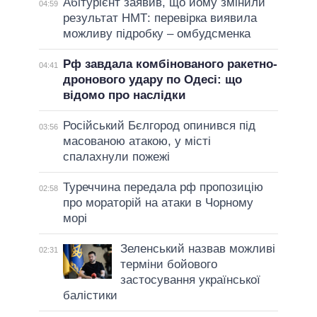
Абітурієнт заявив, що йому змінили
04:59
результат НМТ: перевірка виявила
можливу підробку – омбудсменка
Рф завдала комбінованого ракетно-
04:41
дронового удару по Одесі: що
відомо про наслідки
Російський Бєлгород опинився під
03:56
масованою атакою, у місті
спалахнули пожежі
Туреччина передала рф пропозицію
02:58
про мораторій на атаки в Чорному
морі
Зеленський назвав можливі
02:31
терміни бойового
застосування української
балістики