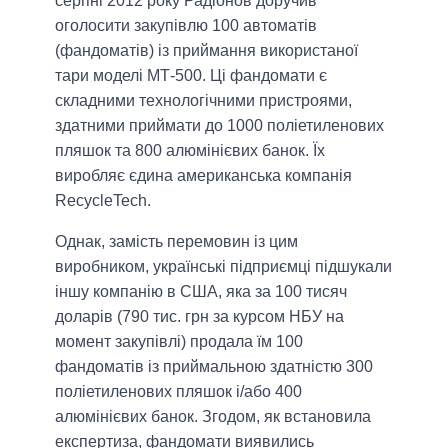
серпні 2012 року Радіонов доручив
оголосити закупівлю 100 автоматів
(фандоматів) із приймання використаної
тари моделі МТ-500. Ці фандомати є
складними технологічними пристроями,
здатними приймати до 1000 поліетиленових
пляшок та 800 алюмінієвих банок. Їх
виробляє єдина американська компанія
RecycleTech.
Однак, замість перемовин із цим
виробником, українські підприємці підшукали
іншу компанію в США, яка за 100 тисяч
доларів (790 тис. грн за курсом НБУ на
момент закупівлі) продала їм 100
фандоматів із приймальною здатністю 300
поліетиленових пляшок і/або 400
алюмінієвих банок. Згодом, як встановила
експертиза, фандомати виявились