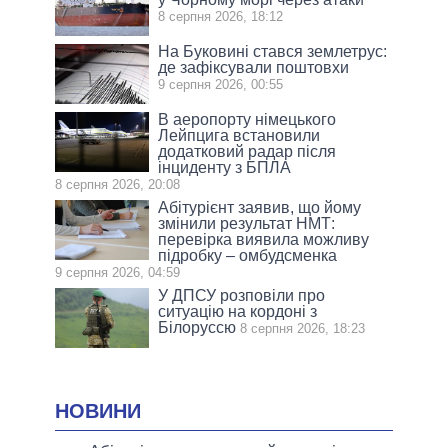
8 серпня 2026, 18:12
На Буковині стався землетрус:
де зафіксували поштовхи
9 серпня 2026, 00:55
В аеропорту німецького
Лейпцига встановили
додатковий радар після
інциденту з БПЛА
8 серпня 2026, 20:08
Абітурієнт заявив, що йому
змінили результат НМТ:
перевірка виявила можливу
підробку – омбудсменка
9 серпня 2026, 04:59
У ДПСУ розповіли про
ситуацію на кордоні з
Білоруссю
8 серпня 2026, 18:23
НОВИНИ