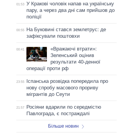
У Кракові чоловік напав на українську
01:53
пару, а через два дні сам прийшов до
поліції
На Буковині стався землетрус: де
00:55
зафіксували поштовхи
«Вражаючі втрати»:
00:41
Зеленський оцінив
результати 40-денної
операції проти рф
Іспанська розвідка попередила про
23:55
нову спробу масового прориву
мігрантів до Сеути
Росіяни вдарили по середмістю
21:57
Павлограда, є постраждалі
Більше новин