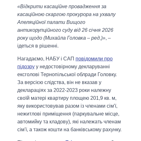
«Відкрити касаційне провадження за
касаційною скаргою прокурора на ухвалу
Апеляційної палати Вищого
антикорупційного суду від 26 січня 2026
року щодо (Михайла Головка – ред.)»
, –
ідеться в рішенні.
Нагадаємо, НАБУ і САП
повідомили про
підозру
у недостовірному декларуванні
ексголові Тернопільської облради Головку.
За версією слідства, він не вказав у
деклараціях за 2022-2023 роки належну
своїй матері квартиру площею 201,9 кв. м,
яку використовував разом із членами сім'ї,
нежитлові приміщення (паркувальне місце,
автомийку та кладову), які належать членам
сім'ї, а також кошти на банківському рахунку.