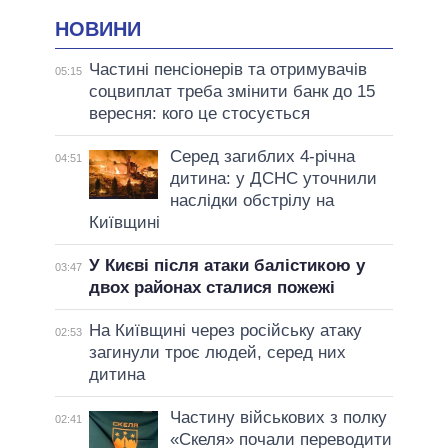
НОВИНИ
Частині пенсіонерів та отримувачів
05:15
соцвиплат треба змінити банк до 15
вересня: кого це стосується
Серед загиблих 4-річна
04:51
дитина: у ДСНС уточнили
наслідки обстрілу на
Київщині
У Києві після атаки балістикою у
03:47
двох районах сталися пожежі
На Київщині через російську атаку
02:53
загинули троє людей, серед них
дитина
Частину військових з полку
02:41
«Скеля» почали переводити