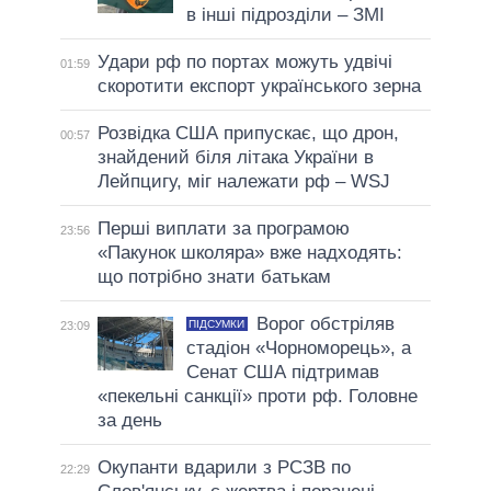
в інші підрозділи – ЗМІ
Удари рф по портах можуть удвічі
01:59
скоротити експорт українського зерна
Розвідка США припускає, що дрон,
00:57
знайдений біля літака України в
Лейпцигу, міг належати рф – WSJ
Перші виплати за програмою
23:56
«Пакунок школяра» вже надходять:
що потрібно знати батькам
Ворог обстріляв
ПІДСУМКИ
23:09
стадіон «Чорноморець», а
Сенат США підтримав
«пекельні санкції» проти рф. Головне
за день
Окупанти вдарили з РСЗВ по
22:29