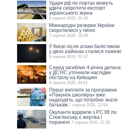
Удари рф по портах можуть
удвічі скоротити експорт
українського зерна
8 серпня 2026, 01:59
Міжнародні резерви України
скоротилися у липні
7 серпня 2026, 18:09
У Києві після атаки балістикою
у двох районах сталися пожежі
8 серпня 2026, 03:47
Серед загиблих 4-річна дитина:
у ДСНС уточнили наслідки
обстрілу на Київщині
8 серпня 2026, 04:51
Перші виплати за програмою
«Пакунок школяра» вже
надходять: що потрібно знати
батькам
7 серпня 2026, 23:56
Окупанти вдарили з РСЗВ по
Слов'янську, є жертва і
поранені
7 серпня 2026, 22:29