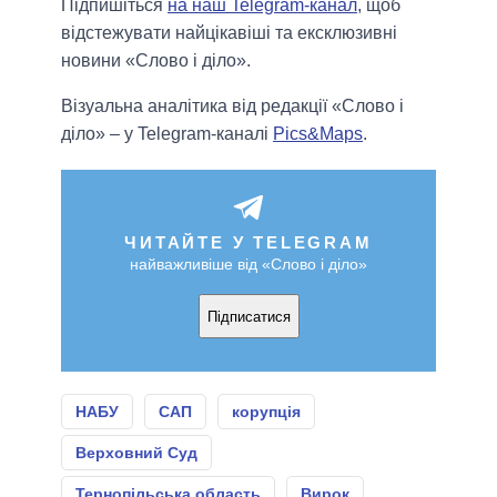
Підпишіться
на наш Telegram-канал
, щоб
відстежувати найцікавіші та ексклюзивні
новини «Слово і діло».
Візуальна аналітика від редакції «Слово і
діло» – у Telegram-каналі
Pics&Maps
.
ЧИТАЙТЕ У TELEGRAM
найважливіше від «Слово і діло»
Підписатися
НАБУ
САП
корупція
Верховний Суд
Тернопільська область
Вирок