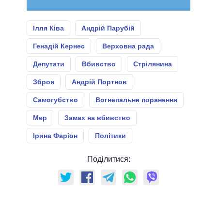
Ілля Ківа
Андрій Парубій
Генадій Кернес
Верховна рада
Депутати
Вбивство
Стрілянина
Зброя
Андрій Портнов
Самогубство
Вогнепальне поранення
Мер
Замах на вбивство
Ірина Фаріон
Політики
Поділитися: