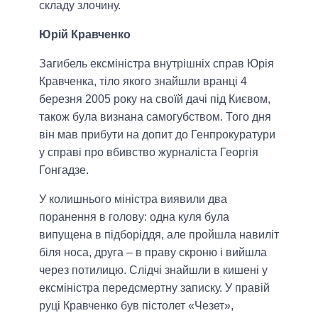
складу злочину.
Юрій Кравченко
Загибель ексміністра внутрішніх справ Юрія
Кравченка, тіло якого знайшли вранці 4
березня 2005 року на своїй дачі під Києвом,
також була визнана самогубством. Того дня
він мав прибути на допит до Генпрокуратури
у справі про вбивство журналіста Георгія
Гонгадзе.
У колишнього міністра виявили два
поранення в голову: одна куля була
випущена в підборіддя, але пройшла навиліт
біля носа, друга – в праву скроню і вийшла
через потилицю. Слідчі знайшли в кишені у
ексміністра передсмертну записку. У правій
руці Кравченко був пістолет «Чезет»,