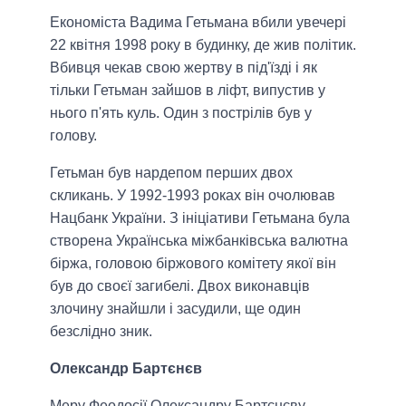
Економіста Вадима Гетьмана вбили увечері
22 квітня 1998 року в будинку, де жив політик.
Вбивця чекав свою жертву в під'їзді і як
тільки Гетьман зайшов в ліфт, випустив у
нього п'ять куль. Один з пострілів був у
голову.
Гетьман був нардепом перших двох
скликань. У 1992-1993 роках він очолював
Нацбанк України. З ініціативи Гетьмана була
створена Українська міжбанківська валютна
біржа, головою біржового комітету якої він
був до своєї загибелі. Двох виконавців
злочину знайшли і засудили, ще один
безслідно зник.
Олександр Бартєнєв
Меру Феодосії Олександру Бартєнєву