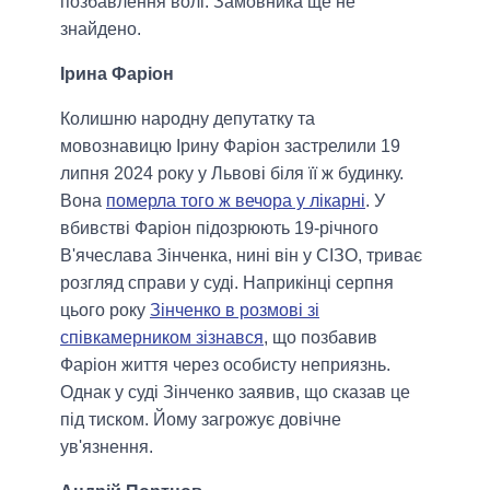
позбавлення волі. Замовника ще не
знайдено.
Ірина Фаріон
Колишню народну депутатку та
мовознавицю Ірину Фаріон застрелили 19
липня 2024 року у Львові біля її ж будинку.
Вона
померла того ж вечора у лікарні
. У
вбивстві Фаріон підозрюють 19-річного
В'ячеслава Зінченка, нині він у СІЗО, триває
розгляд справи у суді. Наприкінці серпня
цього року
Зінченко в розмові зі
співкамерником зізнався
, що позбавив
Фаріон життя через особисту неприязнь.
Однак у суді Зінченко заявив, що сказав це
під тиском. Йому загрожує довічне
ув'язнення.