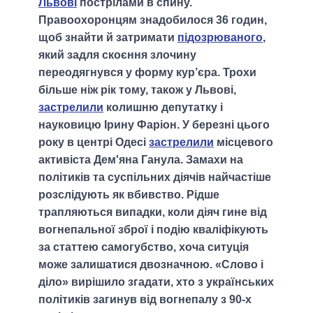
Львові
пострілами в спину.
Правоохоронцям знадобилося 36 годин,
щоб знайти й затримати
підозрюваного
,
який задля скоєння злочину
переодягнувся у форму кур’єра. Трохи
більше ніж рік тому, також у Львові,
застрелили
колишню депутатку і
науковицю Ірину Фаріон. У березні цього
року в центрі Одесі
застрелили
місцевого
активіста Дем'яна Ганула. Замахи на
політиків та суспільних діячів найчастіше
розслідують як вбивство. Рідше
трапляються випадки, коли діяч гине від
вогнепальної зброї і подію кваліфікують
за статтею самогубство, хоча ситуція
може залишатися двозначною. «Слово і
діло» вирішило згадати, хто з українських
політиків загинув від вогнепалу з 90-х