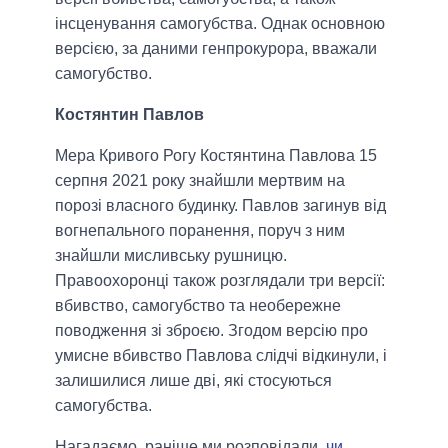
інсценування самогубства. Однак основною
версією, за даними генпрокурора, вважали
самогубство.
Костянтин Павлов
Мера Кривого Рогу Костянтина Павлова 15
серпня 2021 року знайшли мертвим на
порозі власного будинку. Павлов загинув від
вогнепального поранення, поруч з ним
знайшли мисливську рушницю.
Правоохоронці також розглядали три версії:
вбивство, самогубство та необережне
поводження зі зброєю. Згодом версію про
умисне вбивство Павлова слідчі відкинули, і
залишилися лише дві, які стосуються
самогубства.
Нагадаємо, раніше ми розповідали,
чи