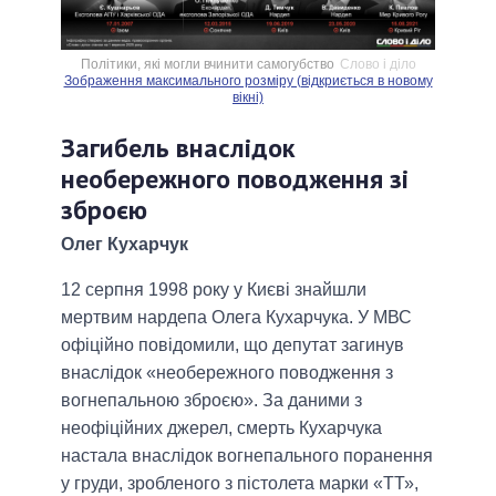
Політики, які могли вчинити самогубство
Слово і діло
Зображення максимального розміру (відкриється в новому
вікні)
Загибель внаслідок
необережного поводження зі
зброєю
Олег Кухарчук
12 серпня 1998 року у Києві знайшли
мертвим нардепа Олега Кухарчука. У МВС
офіційно повідомили, що депутат загинув
внаслідок «необережного поводження з
вогнепальною зброєю». За даними з
неофіційних джерел, смерть Кухарчука
настала внаслідок вогнепального поранення
у груди, зробленого з пістолета марки «ТТ»,