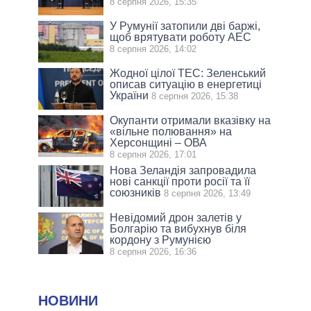
8 серпня 2026, 15:35
У Румунії затопили дві баржі,
щоб врятувати роботу АЕС
8 серпня 2026, 14:02
Жодної цілої ТЕС: Зеленський
описав ситуацію в енергетиці
України
8 серпня 2026, 15:38
Окупанти отримали вказівку на
«вільне полювання» на
Херсонщині – ОВА
8 серпня 2026, 17:01
Нова Зеландія запровадила
нові санкції проти росії та її
союзників
8 серпня 2026, 13:49
Невідомий дрон залетів у
Болгарію та вибухнув біля
кордону з Румунією
8 серпня 2026, 16:36
НОВИНИ