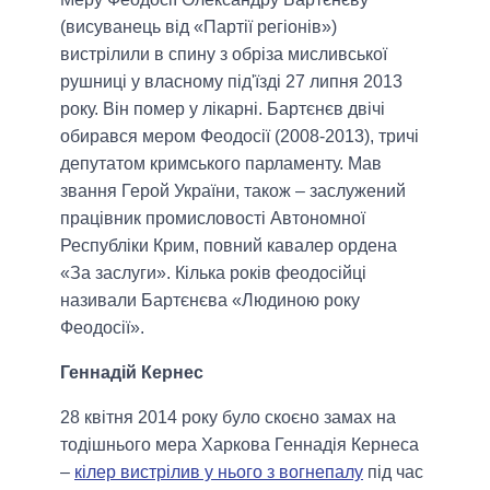
(висуванець від «Партії регіонів»)
вистрілили в спину з обріза мисливської
рушниці у власному під'їзді 27 липня 2013
року. Він помер у лікарні. Бартєнєв двічі
обирався мером Феодосії (2008-2013), тричі
депутатом кримського парламенту. Мав
звання Герой України, також – заслужений
працівник промисловості Автономної
Республіки Крим, повний кавалер ордена
«За заслуги». Кілька років феодосійці
називали Бартєнєва «Людиною року
Феодосії».
Геннадій Кернес
28 квітня 2014 року було скоєно замах на
тодішнього мера Харкова Геннадія Кернеса
–
кілер вистрілив у нього з вогнепалу
під час