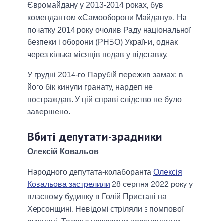
Євромайдану у 2013-2014 роках, був
комендантом «Самооборони Майдану». На
початку 2014 року очолив Раду національної
безпеки і оборони (РНБО) України, однак
через кілька місяців подав у відставку.
У грудні 2014-го Парубій пережив замах: в
його бік кинули гранату, нардеп не
постраждав. У цій справі слідство не було
завершено.
Вбиті депутати-зрадники
Олексій Ковальов
Народного депутата-колаборанта
Олексія
Ковальова застрелили
28 серпня 2022 року у
власному будинку в Голій Пристані на
Херсонщині. Невідомі стріляли з помпової