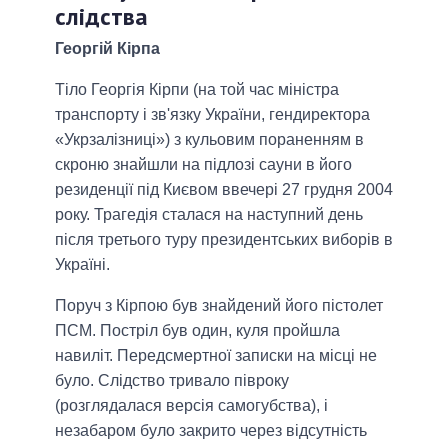
слідства
Георгій Кірпа
Тіло Георгія Кірпи (на той час міністра
транспорту і зв'язку України, гендиректора
«Укрзалізниці») з кульовим пораненням в
скроню знайшли на підлозі сауни в його
резиденції під Києвом ввечері 27 грудня 2004
року. Трагедія сталася на наступний день
після третього туру президентських виборів в
Україні.
Поруч з Кірпою був знайдений його пістолет
ПСМ. Постріл був один, куля пройшла
навиліт. Передсмертної записки на місці не
було. Слідство тривало півроку
(розглядалася версія самогубства), і
незабаром було закрито через відсутність