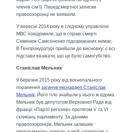
членів сім'ї). Передсмертної записки
правоохоронці не виявили.
У вересні 2014 року в слідчому управлінні
МВС повідомили, що в справі смерті
Семенюк-Самсоненко підозрюваних немає.
В Генпрокуратурі прийшли до висновку: є всі
підстави вважати, що це було самогубство.
Станіслав Мельник
9 березня 2015 року від вогнепального
поранення
загинув екснардеп Станіслав
Мельник
. Його тіло знайшли у нього ж вдома.
Мельник був депутатом Верховної Ради від
фракції «Партії регіонів» протягом V та VI
скликань парламенту. За даними
правоохоронців, Мельник залишив
передсмертну записку, в якій «попросив у