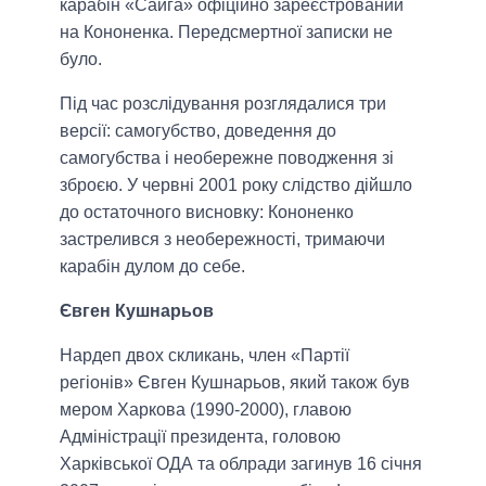
карабін «Сайга» офіційно зареєстрований
на Кононенка. Передсмертної записки не
було.
Під час розслідування розглядалися три
версії: самогубство, доведення до
самогубства і необережне поводження зі
зброєю. У червні 2001 року слідство дійшло
до остаточного висновку: Кононенко
застрелився з необережності, тримаючи
карабін дулом до себе.
Євген Кушнарьов
Нардеп двох скликань, член «Партії
регіонів» Євген Кушнарьов, який також був
мером Харкова (1990-2000), главою
Адміністрації президента, головою
Харківської ОДА та облради загинув 16 січня