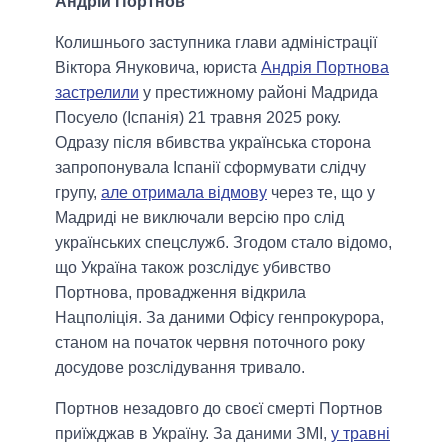
Андрій Портнов
Колишнього заступника глави адміністрації
Віктора Януковича, юриста
Андрія Портнова
застрелили
у престижному районі Мадрида
Посуело (Іспанія) 21 травня 2025 року.
Одразу після вбивства українська сторона
запропонувала Іспанії сформувати слідчу
групу,
але отримала відмову
через те, що у
Мадриді не виключали версію про слід
українських спецслужб. Згодом стало відомо,
що Україна також розслідує убивство
Портнова, провадження відкрила
Нацполіція. За даними Офісу генпрокурора,
станом на початок червня поточного року
досудове розслідування тривало.
Портнов незадовго до своєї смерті Портнов
приїжджав в Україну. За даними ЗМІ,
у травні