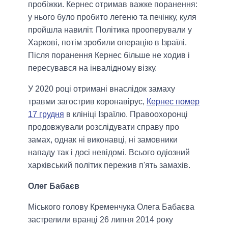
пробіжки. Кернес отримав важке поранення:
у нього було пробито легеню та печінку, куля
пройшла навиліт. Політика прооперували у
Харкові, потім зробили операцію в Ізраїлі.
Після поранення Кернес більше не ходив і
пересувався на інвалідному візку.
У 2020 році отримані внаслідок замаху
травми загострив коронавірус,
Кернес помер
17 грудня
в клініці Ізраїлю. Правоохоронці
продовжували розслідувати справу про
замах, однак ні виконавці, ні замовники
нападу так і досі невідомі. Всього одіозний
харківський політик пережив п'ять замахів.
Олег Бабаєв
Міського голову Кременчука Олега Бабаєва
застрелили вранці 26 липня 2014 року