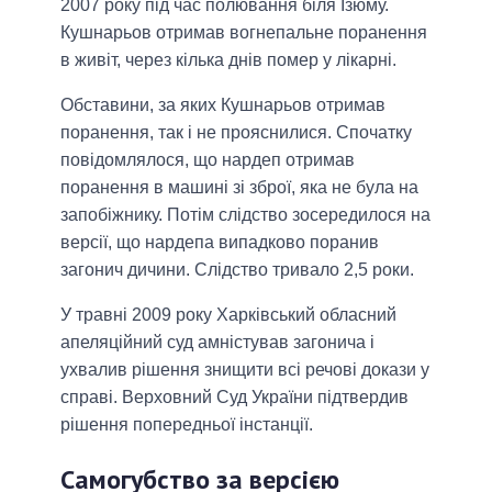
2007 року під час полювання біля Ізюму.
Кушнарьов отримав вогнепальне поранення
в живіт, через кілька днів помер у лікарні.
Обставини, за яких Кушнарьов отримав
поранення, так і не прояснилися. Спочатку
повідомлялося, що нардеп отримав
поранення в машині зі зброї, яка не була на
запобіжнику. Потім слідство зосередилося на
версії, що нардепа випадково поранив
загонич дичини. Слідство тривало 2,5 роки.
У травні 2009 року Харківський обласний
апеляційний суд амністував загонича і
ухвалив рішення знищити всі речові докази у
справі. Верховний Суд України підтвердив
рішення попередньої інстанції.
Самогубство за версією