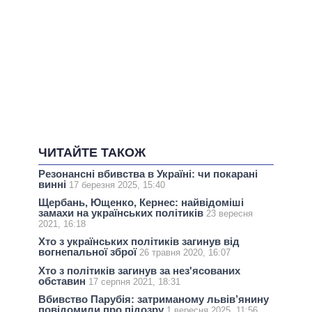
ЧИТАЙТЕ ТАКОЖ
Резонансні вбивства в Україні: чи покарані
винні
17 березня 2025, 15:40
Щербань, Ющенко, Кернес: найвідоміші
замахи на українських політиків
23 вересня
2021, 16:18
Хто з українських політиків загинув від
вогнепальної зброї
26 травня 2020, 16:07
Хто з політиків загинув за нез'ясованих
обставин
17 серпня 2021, 18:31
Вбивство Парубія: затриманому львів’янину
повідомили про підозру
1 вересня 2025, 11:56