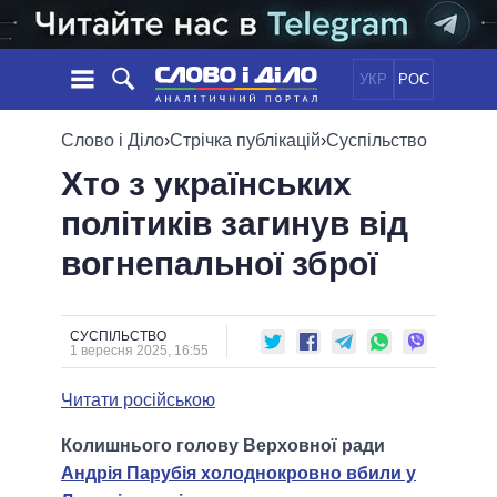
УКР
РОС
НОВИНИ
Слово і Діло
›
Стрічка публікацій
›
Суспільство
Хто з українських
ОБIЦЯНКИ
СТРІЧКА
ПОЛІТИКА
політиків загинув від
ПОДІЇ
ЕКОНОМІКА
ПОЛIТИКИ
вогнепальної зброї
СТАТТІ
СУСПІЛЬСТВО
ІНФОГРАФІКА
ДУМКИ
СВІТ
УСІ ПОЛІТИКИ
ОГЛЯДИ
ПРЕЗИДЕНТ І ОФІС
ВІДЕО
СУСПІЛЬСТВО
ДАЙДЖЕСТИ
1 вересня 2025, 16:55
ВЕРХОВНА РАДА
ПІДТРИМАТИ
КАБІНЕТ МІНІСТРІВ
Читати російською
ГОЛОВИ ОБЛАДМІНІСТРАЦІЙ
ПОРІВНЯННЯ ПОЛІТИКІВ
Колишнього голову Верховної ради
МЕРИ МІСТ
Андрія Парубія холоднокровно вбили у
ВСІ ПЕРСОНИ