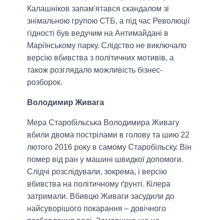
Калашніков запам'ятався скандалом зі
знімальною групою СТБ, а під час Революції
гідності був ведучим на Антимайдані в
Маріїнському парку. Слідство не виключало
версію вбивства з політичних мотивів, а
також розглядало можливість бізнес-
розборок.
Володимир Живага
Мера Старобільська Володимира Живагу
вбили двома пострілами в голову та шию 22
лютого 2016 року в самому Старобільску. Він
помер від ран у машині швидкої допомоги.
Слідчі розслідували, зокрема, і версію
вбивства на політичному ґрунті. Кілера
затримали. Вбивцю Живаги засудили до
найсуворішого покарання – довічного