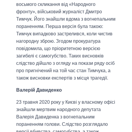
восьмого скликання від «Народного
фронту», військовий журналіст Дмитро
Тимчук. Його знайшли вдома з вогнепальним
пораненням. Перша версія була такою:
Тимчук випадково застрелився, коли чистив
нагородну зброю. Згодом прокуратура
повідомила, що пріоритетною версією
загибелі є самогубство. Таких висновків
слідство дійшло з огляду на покази ряду осіб
про пригнічений на той час стан Тимчука, а
також висновки експертів з місця трагедії.
Валерій Давиденко
23 травня 2020 року у Києві у власному офісі
знайшли мертвим народного депутата
Валерія Давиденка з вогнепальним
пораненням голови. Слідство розглядало
версії вбивства, самогубства, а також