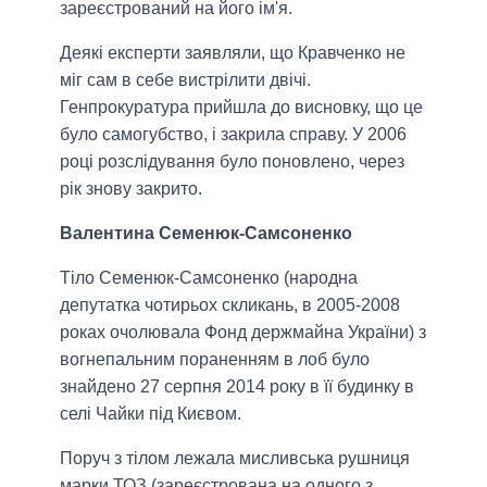
зареєстрований на його ім'я.
Деякі експерти заявляли, що Кравченко не
міг сам в себе вистрілити двічі.
Генпрокуратура прийшла до висновку, що це
було самогубство, і закрила справу. У 2006
році розслідування було поновлено, через
рік знову закрито.
Валентина Семенюк-Самсоненко
Тіло Семенюк-Самсоненко (народна
депутатка чотирьох скликань, в 2005-2008
роках очолювала Фонд держмайна України) з
вогнепальним пораненням в лоб було
знайдено 27 серпня 2014 року в її будинку в
селі Чайки під Києвом.
Поруч з тілом лежала мисливська рушниця
марки ТОЗ (зареєстрована на одного з