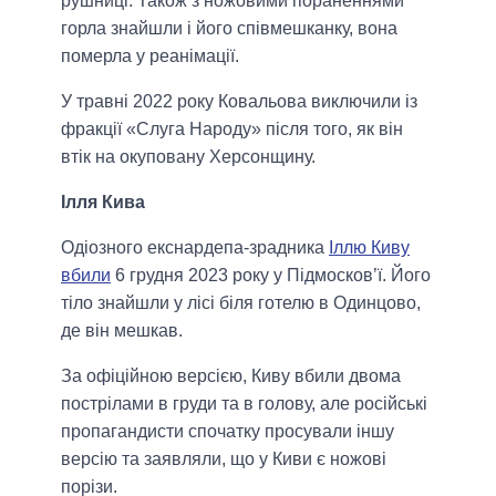
рушниці. Також з ножовими пораненнями
горла знайшли і його співмешканку, вона
померла у реанімації.
У травні 2022 року Ковальова виключили із
фракції «Слуга Народу» після того, як він
втік на окуповану Херсонщину.
Ілля Кива
Одіозного екснардепа-зрадника
Іллю Киву
вбили
6 грудня 2023 року у Підмосков’ї. Його
тіло знайшли у лісі біля готелю в Одинцово,
де він мешкав.
За офіційною версією, Киву вбили двома
пострілами в груди та в голову, але російські
пропагандисти спочатку просували іншу
версію та заявляли, що у Киви є ножові
порізи.