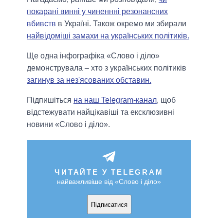
покарані винні у чиненнні резонансних
вбивств
в Україні. Також окремо ми збирали
найвідоміші замахи на українських політиків.
Ще одна інфографіка «Слово і діло»
демонструвала – хто з українських політиків
загинув за нез'ясованих обставин.
Підпишіться
на наш Telegram-канал
, щоб
відстежувати найцікавіші та ексклюзивні
новини «Слово і діло».
ЧИТАЙТЕ У TELEGRAM
найважливіше від «Слово і діло»
Підписатися