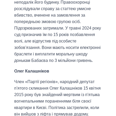
неподалік його будинку. Правоохоронці
розслідували справу за статтею умисне
вбивство, вчинене на замовлення за
попередньою змовою групою осіб.
Підозрюваних затримали. У травні 2024 року
суд призначив їм по 15 років позбавлення
волі, але відпустив під особисте
зобов'язання. Вони мають носити електронні
браслети і виплатити моральну шкоду
донькам Бабаєва по 3 мільйони гривень.
Олег Калашніков
Член «Партії регіонів», народний депутат
п'ятого скликання Олег Калашніков 15 квітня
2015 року був знайдений мертвим із п'ятьма
вогнепальними пораненнями біля своєї
квартири в Києві. Політика застрелили, коли
він вийшов з ліфта і прямував додому.