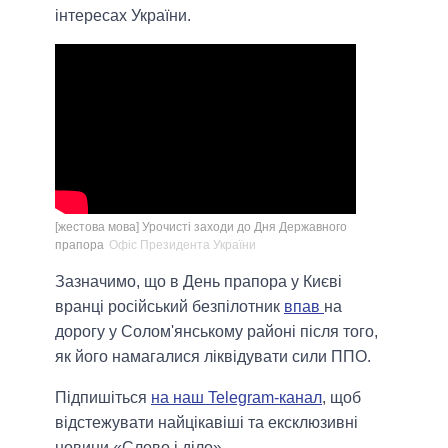
інтересах України.
[жестова мова] Урочисті заходи до Дня Державного
прапора
Офіс Президента України
Зазначимо, що в День прапора у Києві
вранці російський безпілотник
впав
на
дорогу у Солом'янському районі після того,
як його намагалися ліквідувати сили ППО.
Підпишіться
на наш Telegram-канал
, щоб
відстежувати найцікавіші та ексклюзивні
новини «Слово і діло».