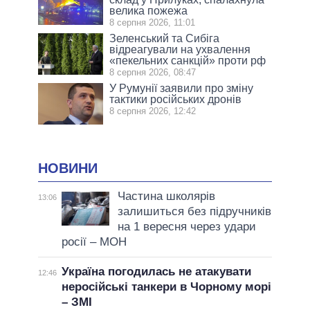
велика пожежа
8 серпня 2026, 11:01
Зеленський та Сибіга
відреагували на ухвалення
«пекельних санкцій» проти рф
8 серпня 2026, 08:47
У Румунії заявили про зміну
тактики російських дронів
8 серпня 2026, 12:42
НОВИНИ
Частина школярів
13:06
залишиться без підручників
на 1 вересня через удари
росії – МОН
Україна погодилась не атакувати
12:46
неросійські танкери в Чорному морі
– ЗМІ