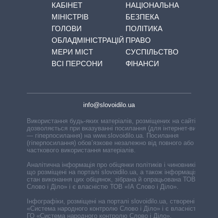
КАБІНЕТ
НАЦІОНАЛЬНА
МІНІСТРІВ
БЕЗПЕКА
ГОЛОВИ
ПОЛІТИКА
ОБЛАДМІНІСТРАЦІЙ
ПРАВО
МЕРИ МІСТ
СУСПІЛЬСТВО
ВСІ ПЕРСОНИ
ФІНАНСИ
info@slovoidilo.ua
Використання будь-яких матеріалів, розміщених на сайті,
дозволяється при вказуванні посилання (для інтернет-видань
— гіперпосилання) на www.slovoidilo.ua. Посилання
(гіперпосилання) обов’язкове незалежно від повного або
часткового використання матеріалів.
Аналітична інформація про обіцянки політиків і чиновників,
що розміщені на порталі slovoidilo.ua, а також інформація про
стан виконання цих обіцянок, зібрана й опрацьована ТОВ «ІА
Слово і Діло» і є власністю ТОВ «ІА Слово і Діло».
Інфографіки, розміщені на порталі slovoidilo.ua, створені ГО
«Система народного контролю Слово і Діло» і є власністю
ГО «Система народного контролю Слово і Діло».