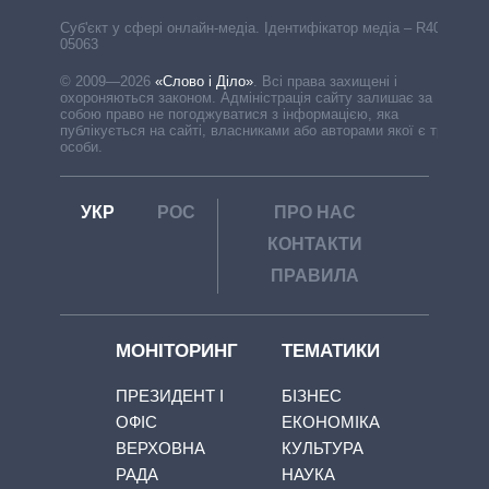
Cуб'єкт у сфері онлайн-медіа. Ідентифікатор медіа – R40-
05063
© 2009—2026
«Слово і Діло»
.
Всі права захищені і
охороняються законом. Адміністрація сайту залишає за
собою право не погоджуватися з інформацією, яка
публікується на сайті, власниками або авторами якої є треті
особи.
УКР
РОС
ПРО НАС
КОНТАКТИ
ПРАВИЛА
МОНІТОРИНГ
ТЕМАТИКИ
ПРЕЗИДЕНТ І
БІЗНЕС
ОФІС
ЕКОНОМІКА
ВЕРХОВНА
КУЛЬТУРА
РАДА
НАУКА