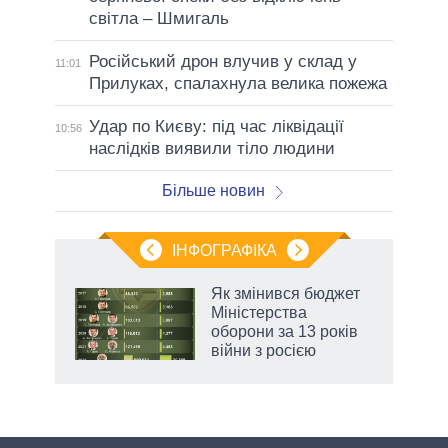
світла – Шмигаль
Російський дрон влучив у склад у
11:01
Прилуках, спалахнула велика пожежа
Удар по Києву: під час ліквідації
10:56
наслідків виявили тіло людини
Більше новин
ІНФОГРАФІКА
Як змінився бюджет
ть
Міністерства
оборони за 13 років
війни з росією