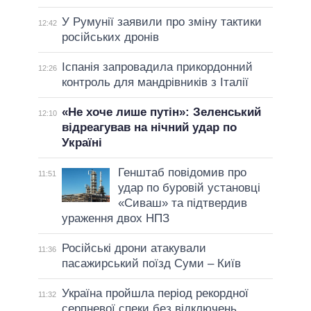
У Румунії заявили про зміну тактики
12:42
російських дронів
Іспанія запровадила прикордонний
12:26
контроль для мандрівників з Італії
«Не хоче лише путін»: Зеленський
12:10
відреагував на нічний удар по
Україні
Генштаб повідомив про
11:51
удар по буровій установці
«Сиваш» та підтвердив
ураження двох НПЗ
Російські дрони атакували
11:36
пасажирський поїзд Суми – Київ
Україна пройшла період рекордної
11:32
серпневої спеки без відключень