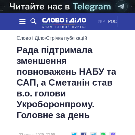
УКР
РОС
НОВИНИ
Слово і Діло
›
Стрічка публікацій
Рада підтримала
ОБIЦЯНКИ
СТРІЧКА
ПОЛІТИКА
зменшення
ПОДІЇ
ЕКОНОМІКА
ПОЛIТИКИ
повноважень НАБУ та
СТАТТІ
СУСПІЛЬСТВО
ІНФОГРАФІКА
ДУМКИ
СВІТ
УСІ ПОЛІТИКИ
САП, а Сметанін став
ОГЛЯДИ
ПРЕЗИДЕНТ І ОФІС
в.о. голови
ВІДЕО
ДАЙДЖЕСТИ
ВЕРХОВНА РАДА
Укроборонпрому.
ПІДТРИМАТИ
КАБІНЕТ МІНІСТРІВ
Головне за день
ГОЛОВИ ОБЛАДМІНІСТРАЦІЙ
ПОРІВНЯННЯ ПОЛІТИКІВ
МЕРИ МІСТ
ВСІ ПЕРСОНИ
22 липня 2025, 22:58