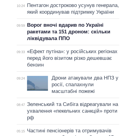
Пентагон достроково усунув генерала,
10:24
який координував підтримку України
Ворог вночі вдарив по Україні
09:59
ракетами та 151 дроном: скільки
ліквідувала ППО
«Ефект путіна»: у російських регіонах
09:33
перед його візитом різко дешевшає
бензин
Дрони атакували два НПЗ у
09:24
росії, спалахнули
масштабні пожежі
Зеленський та Сибіга відреагували на
08:47
ухвалення «пекельних санкцій» проти
рф
Частині пенсіонерів та отримувачів
05:15