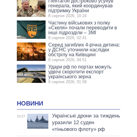
Пентагон достроково усунув
генерала, який координував
підтримку України
8 серпня 2026, 10:24
Частину військових з полку
«Скеля» почали переводити в
інші підрозділи – ЗМІ
8 серпня 2026, 02:41
Серед загиблих 4-річна дитина:
у ДСНС уточнили наслідки
обстрілу на Київщині
8 серпня 2026, 04:51
Удари рф по портах можуть
удвічі скоротити експорт
українського зерна
8 серпня 2026, 01:59
НОВИНИ
Українські дрони за тиждень
10:27
уразили 12 суден
«тіньового флоту» рф