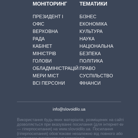
МОНІТОРИНГ
ТЕМАТИКИ
ПРЕЗИДЕНТ І
БІЗНЕС
ОФІС
ЕКОНОМІКА
ВЕРХОВНА
КУЛЬТУРА
РАДА
НАУКА
КАБІНЕТ
НАЦІОНАЛЬНА
МІНІСТРІВ
БЕЗПЕКА
ГОЛОВИ
ПОЛІТИКА
ОБЛАДМІНІСТРАЦІЙ
ПРАВО
МЕРИ МІСТ
СУСПІЛЬСТВО
ВСІ ПЕРСОНИ
ФІНАНСИ
info@slovoidilo.ua
Використання будь-яких матеріалів, розміщених на сайті,
дозволяється при вказуванні посилання (для інтернет-видань
— гіперпосилання) на www.slovoidilo.ua. Посилання
(гіперпосилання) обов’язкове незалежно від повного або