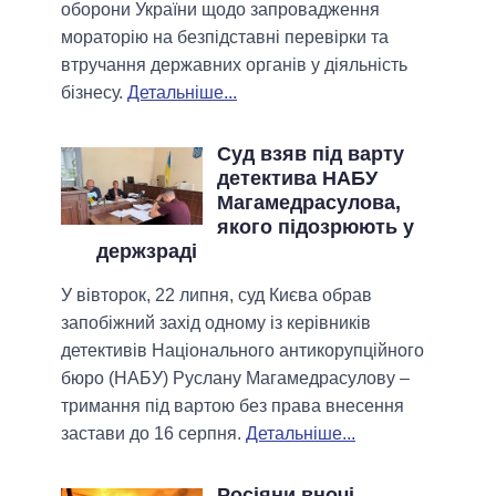
оборони України щодо запровадження
мораторію на безпідставні перевірки та
втручання державних органів у діяльність
бізнесу.
Детальніше...
Суд взяв під варту
детектива НАБУ
Магамедрасулова,
якого підозрюють у
держзраді
У вівторок, 22 липня, суд Києва обрав
запобіжний захід одному із керівників
детективів Національного антикорупційного
бюро (НАБУ) Руслану Магамедрасулову –
тримання під вартою без права внесення
застави до 16 серпня.
Детальніше...
Росіяни вночі