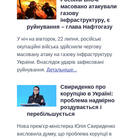
масовано атакували
газову
інфраструктуру, є
руйнування – глава Нафтогазу
У ніч на вівторок, 22 липня, російські
окупаційні війська здійснили чергову
масовану атаку на газову інфраструктуру
України. Внаслідок ударів зафіксовані
руйнування.
Детальніше...
Свириденко про
корупцію в Україні:
проблема надмірно
роздувається і
перебільшується
Нова прем'єр-міністерка Юлія Свириденко
висловила думку, що проблема корупції в