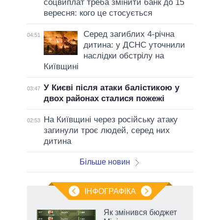
соцвиплат треба змінити банк до 15
вересня: кого це стосується
Серед загиблих 4-річна
04:51
дитина: у ДСНС уточнили
наслідки обстрілу на
Київщині
У Києві після атаки балістикою у
03:47
двох районах сталися пожежі
На Київщині через російську атаку
02:53
загинули троє людей, серед них
дитина
Більше новин
ІНФОГРАФІКА
Як змінився бюджет