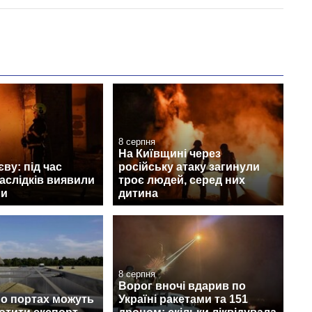
8 серпня
На Київщині через
ву: під час
російську атаку загинули
наслідків виявили
троє людей, серед них
ни
дитина
8 серпня
Ворог вночі вдарив по
по портах можуть
Україні ракетами та 151