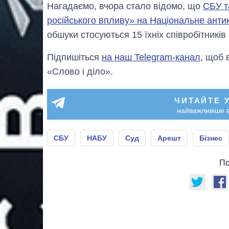
Нагадаємо, вчора стало відомо, що
СБУ т
російського впливу» на Національне анти
обшуки стосуються 15 їхніх співробітників
Підпишіться
на наш Telegram-канал
, щоб 
«Слово і діло».
ЧИТАЙТЕ 
найважливіше в
СБУ
НАБУ
Суд
Арешт
Бізнес
По