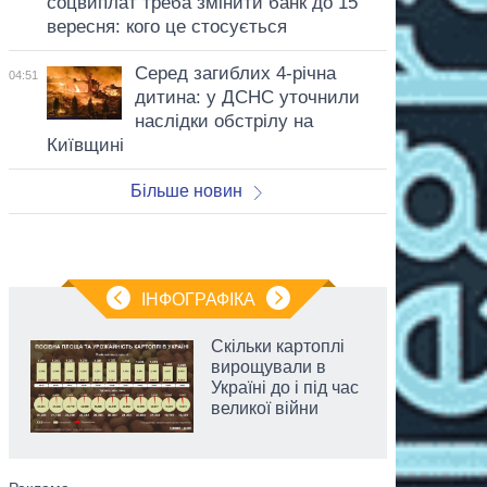
соцвиплат треба змінити банк до 15
вересня: кого це стосується
Серед загиблих 4-річна
04:51
дитина: у ДСНС уточнили
наслідки обстрілу на
Київщині
Більше новин
ІНФОГРАФІКА
Скільки картоплі
вирощували в
Україні до і під час
великої війни