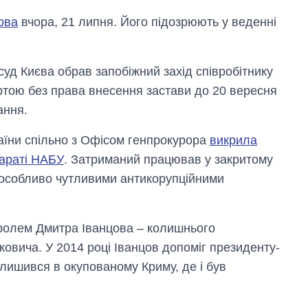
ова
вчора, 21 липня. Його підозрюють у веденні
уд Києва обрав запобіжний захід співробітнику
ртою без права внесення застави до 20 вересня
ання.
аїни спільно з Офісом генпрокурора
викрила
параті НАБУ
. Затриманий працював у закритому
я особливо чутливими антикорупційними
нтролем Дмитра Іванцова – колишнього
ковича. У 2014 році Іванцов допоміг президенту-
залишився в окупованому Криму, де і був