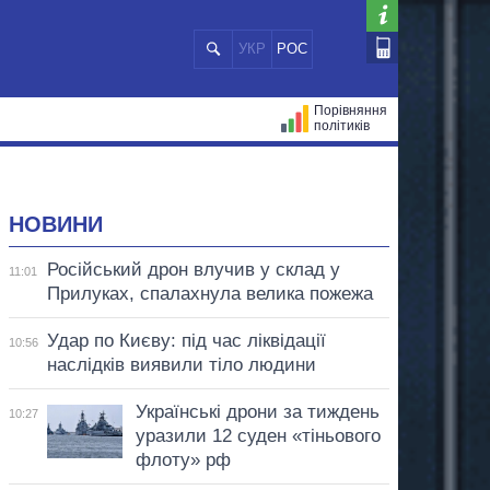
УКР
РОС
Порівняння
політиків
ЦІЙ
МЕРИ МІСТ
ВСІ ПЕРСОНИ
НОВИНИ
Російський дрон влучив у склад у
11:01
Прилуках, спалахнула велика пожежа
Удар по Києву: під час ліквідації
10:56
наслідків виявили тіло людини
Українські дрони за тиждень
10:27
уразили 12 суден «тіньового
флоту» рф