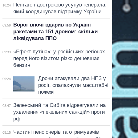
Пентагон достроково усунув генерала,
10:24
який координував підтримку України
Ворог вночі вдарив по Україні
09:59
ракетами та 151 дроном: скільки
ліквідувала ППО
«Ефект путіна»: у російських регіонах
09:33
перед його візитом різко дешевшає
бензин
Дрони атакували два НПЗ у
09:24
росії, спалахнули масштабні
пожежі
Зеленський та Сибіга відреагували на
08:47
ухвалення «пекельних санкцій» проти
рф
Частині пенсіонерів та отримувачів
05:15