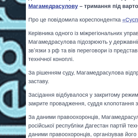
Магамедрасулову
– тримання під варто
Про це повідомила кореспондентка
«Сусп
Керівника одного із міжрегіональних упра
Магамедрасулова підозрюють у державній 
звʼязки з рф та вів переговори із предста
технічної коноплі.
За рішенням суду, Магамедрасулова відпр
заставу.
Засідання відбувалося у закритому режим
закрите провадження, суддя клопотання 
За даними правоохоронців, Магамедрасул
російської республіки Дагестан партій тех
даними правоохоронців, організував його 