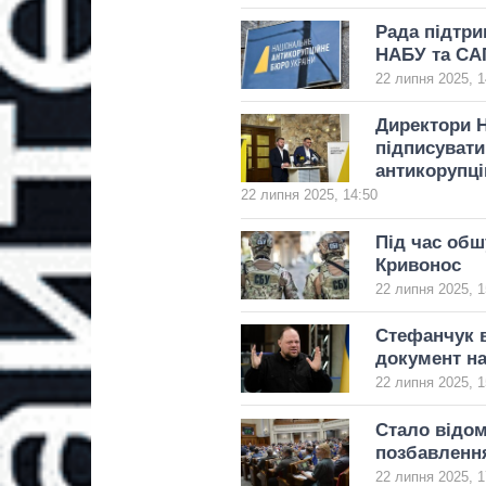
Рада підтр
НАБУ та СА
22 липня 2025, 1
Директори Н
підписувати
антикорупці
22 липня 2025, 14:50
Під час обш
Кривонос
22 липня 2025, 1
Стефанчук в
документ н
22 липня 2025, 1
Стало відом
позбавленн
22 липня 2025, 1