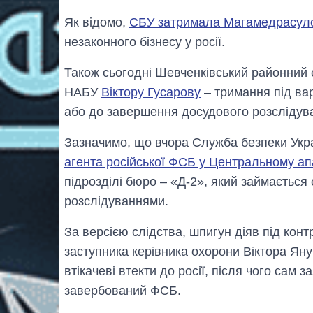
Як відомо,
СБУ затримала Магамедрасул
незаконного бізнесу у росії.
Також сьогодні Шевченківський районний с
НАБУ
Віктору Гусарову
– тримання під ва
або до завершення досудового розслідув
Зазначимо, що вчора Служба безпеки Укр
агента російської ФСБ у Центральному а
підрозділі бюро – «Д-2», який займаєтьс
розслідуваннями.
За версією слідства, шпигун діяв під ко
заступника керівника охорони Віктора Яну
втікачеві втекти до росії, після чого сам 
завербований ФСБ.