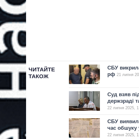
СБУ викрила
ЧИТАЙТЕ
рф
21 липня 20
ТАКОЖ
Суд взяв пі
держзраді т
22 липня 2025, 1
СБУ виявила
час обшуку
22 липня 2025, 1