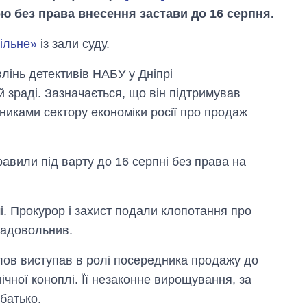
ю без права внесення застави до 16 серпня.
ільне»
із зали суду.
влінь детективів НАБУ у Дніпрі
зраді. Зазначається, що він підтримував
вниками сектору економіки росії про продаж
авили під варту до 16 серпні без права на
і. Прокурор і захист подали клопотання про
Вісім масованих
задовольнив.
ударів по Україні
за літо: Київ та
область стали
ов виступав в ролі посередника продажу до
головною ціллю
нічної коноплі. Її незаконне вирощування, за
рф
батько.