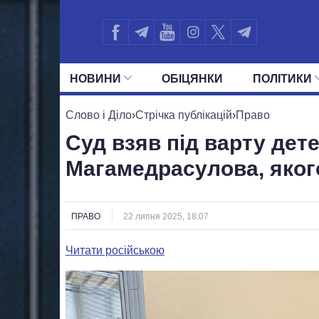
НОВИНИ
ОБIЦЯНКИ
ПОЛIТИКИ
УСІ ПОЛІТИКИ
ПРЕЗИДЕНТ І ОФ
Слово і Діло
›
Стрічка публікацій
›
Право
Суд взяв під варту дет
Магамедрасулова, яког
ПРАВО
22 липня 2025, 18:07
Читати російською