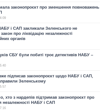
имала законопроєкт про зменшення повноважень
П
4:09
АБУ і САП закликали Зеленського не
 закон про ліквідацію незалежності
йних органів
уків СБУ були побиті троє детективів НАБУ –
5:40
же підписав законопроєкт щодо НАБУ і САП,
аправили Зеленському
5:57
о, хто з нардепів підтримав законопроєкт про
я незалежності НАБУ і САП
7:16