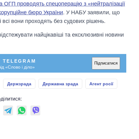
а ОГП проводять спецоперацію з «нейтралізації
корупційне бюро України
. У НАБУ заявили, що
 і всі вони проходять без судових рішень.
відстежувати найцікавіші та ексклюзивні новини
У TELEGRAM
Підписатися
ід «Слово і діло»
Держзрада
Державна зрада
Агент росії
ділитися: