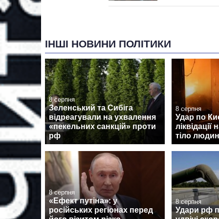
ІНШІ НОВИНИ ПОЛІТИКИ
8 серпня
Зеленський та Сибіга
8 серпня
відреагували на ухвалення
Удар по Киє
«пекельних санкцій» проти
ліквідації 
рф
тіло люди
8 серпня
«Ефект путіна»: у
8 серпня
російських регіонах перед
Удари рф 