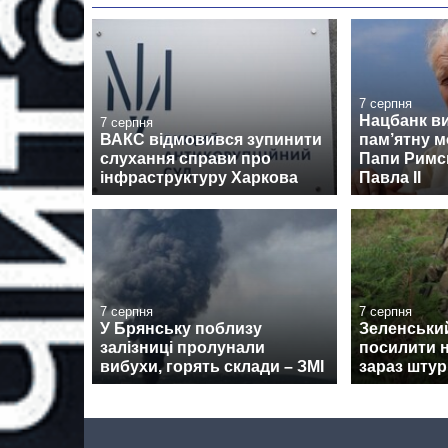
7 серпня
Нацбанк в
7 серпня
ВАКС відмовився зупинити
пам’ятну м
слухання справи про
Папи Римсь
інфраструктуру Харкова
Павла II
7 серпня
7 серпня
У Брянську поблизу
Зеленськи
залізниці пролунали
посилити н
вибухи, горять склади – ЗМІ
зараз штур