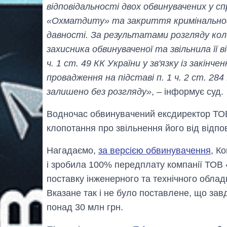
відповідальності двох обвинувачених у сп
«Охматдиту» та закриття кримінального 
давності. За результатами розгляду кол
захисника обвинуваченої та звільнила її ві
ч. 1 ст. 49 КК України у зв'язку із закін
провадження на підставі п. 1 ч. 2 ст. 284
залишено без розгляду»
, – інформує суд.
Водночас обвинувачений ексдиректор ТОВ
клопотання про звільнення його від відпов
Нагадаємо,
за версією обвинувачення
, К
і зробила 100% передплату компанії ТОВ
поставку інженерного та технічного обла
Вказане так і не було поставлене, що завд
понад 30 млн грн.