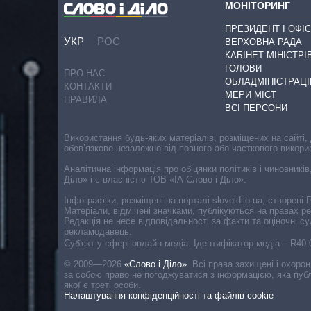
МОНІТОРИНГ
ПРЕЗИДЕНТ І ОФІС
УКР
РОС
ВЕРХОВНА РАДА
КАБІНЕТ МІНІСТРІ
ГОЛОВИ
ПРО НАС
ОБЛАДМІНІСТРАЦІ
КОНТАКТИ
МЕРИ МІСТ
ПРАВИЛА
ВСІ ПЕРСОНИ
Використання будь-яких матеріалів, розміщених на сайті,
обов’язкове незалежно від повного або часткового викори
Аналітична інформація про обіцянки політиків і чиновників
Діло» і є власністю ТОВ «ІА Слово і Діло».
Інфографіки, розміщені на порталі slovoidilo.ua, створен
Матеріали, відмічені значками, публікуються на правах р
Редакція не несе відповідальності за факти та оціночні 
рекламодавець.
Cуб'єкт у сфері онлайн-медіа. Ідентифікатор медіа – R40
© 2009—2026
«Слово і Діло»
.
Всі права захищені і охоро
за собою право не погоджуватися з інформацією, яка публ
якої є треті особи.
Налаштування конфіденційності та файлів cookie