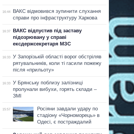
ВАКС відмовився зупинити слухання
16:44
справи про інфраструктуру Харкова
ВАКС відпустив під заставу
16:37
підозрювану у справі
ексдержсекретаря МЗС
У Запорізькій області ворог обстріляв
16:33
рятувальників, коли ті гасили пожежу
після «прильоту»
У Брянську поблизу залізниці
16:33
пролунали вибухи, горять склади –
ЗМІ
Росіяни завдали удару по
15:57
стадіону «Чорноморець» в
Одесі, є постраждалий