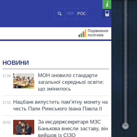
УКР
РОС
Порівняння
політиків
ЦІЙ
МЕРИ МІСТ
ВСІ ПЕРСОНИ
НОВИНИ
МОН оновило стандарти
17:29
загальної середньої освіти:
що змінилось
Нацбанк випустить пам’ятну монету на
17:10
честь Папи Римського Івана Павла II
За ексдержсекретаря МЗС
16:51
Банькова внесли заставу, він
вийшов із СІЗО