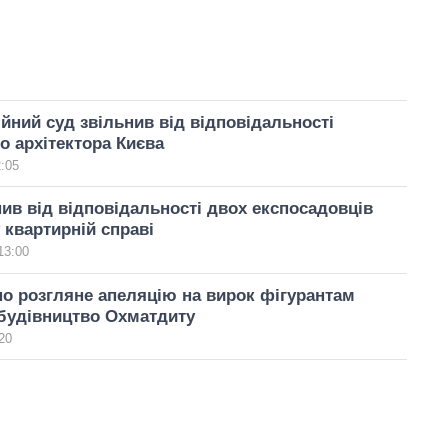
йний суд звільнив від відповідальності
о архітектора Києва
2:05
ив від відповідальності двох експосадовців
у квартирній справі
13:00
о розгляне апеляцію на вирок фігурантам
будівництво Охматдиту
20