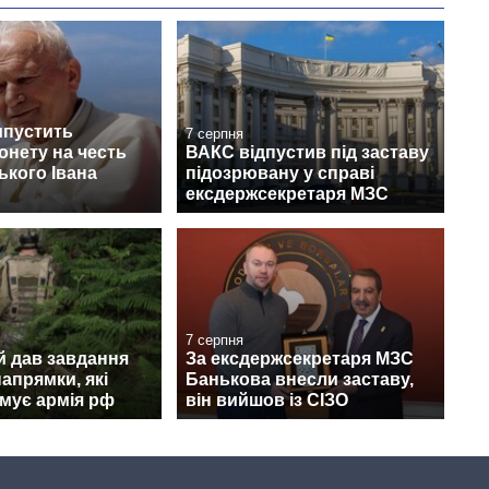
ипустить
7 серпня
онету на честь
ВАКС відпустив під заставу
кого Івана
підозрювану у справі
ексдержсекретаря МЗС
7 серпня
й дав завдання
За ексдержсекретаря МЗС
апрямки, які
Банькова внесли заставу,
мує армія рф
він вийшов із СІЗО