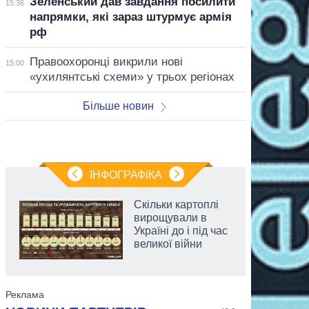
Зеленський дав завдання посилити
15:36
напрямки, які зараз штурмує армія
рф
Правоохоронці викрили нові
15:00
«ухилянтські схеми» у трьох регіонах
Більше новин
ІНФОГРАФІКА
Скільки картоплі
вирощували в
Україні до і під час
великої війни