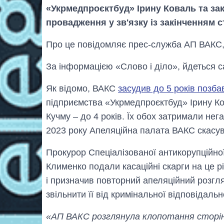
«Укрмедпроєктбуд» Ірину Коваль та за
провадження у зв'язку із закінченням с
Про це повідомляє прес-служба АП ВАКС,
За інформацією «Слово і діло», йдеться 
Як відомо, ВАКС
засудив до 5 років позба
підприємства «Укрмедпроєктбуд» Ірину К
Кучму – до 4 років. Їх обох затримали нега
2023 року Апеляційна палата ВАКС скасув
Прокурор Спеціалізованої антикорупційно
Клименко подали касаційні скарги на це р
і призначив повторний апеляційний розгл
звільнити її від кримінальної відповідальн
«АП ВАКС розглянула клопотання сторін 