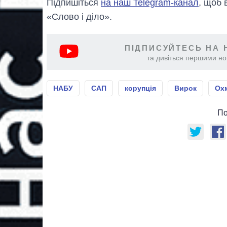
Підпишіться
на наш Telegram-канал
, щоб 
«Слово і діло».
ПІДПИСУЙТЕСЬ НА 
та дивіться першими нов
НАБУ
САП
корупція
Вирок
Ох
По