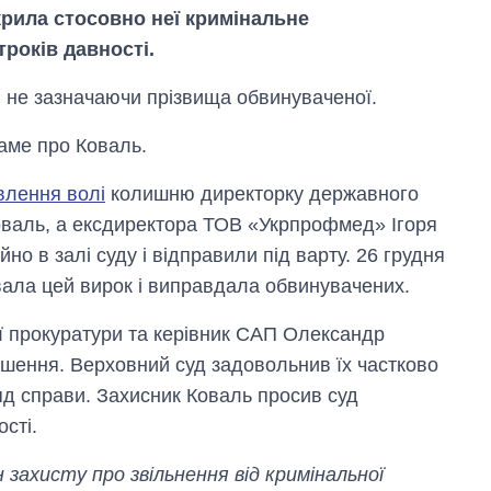
крила стосовно неї кримінальне
троків давності.
 не зазначаючи прізвища обвинуваченої.
саме про Коваль.
влення волі
колишню директорку державного
оваль, а ексдиректора ТОВ «Укрпрофмед» Ігоря
йно в залі суду і відправили під варту. 26 грудня
ала цей вирок і виправдала обвинувачених.
Від 1 місяця – до 5
ї прокуратури та керівник САП Олександр
років: хто і як
ішення. Верховний суд задовольнив їх частково
довго обіймав
посаду керівника
яд справи. Захисник Коваль просив суд
СЗР
ості.
захисту про звільнення від кримінальної