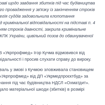
раві щодо завдання збитків під час будівництва
провадження у зв'язку із закінченням строків
егія суддів задовольнила клопотання
д кримінальної відповідальності на підставі п. 4
ченням строків давності, закрила кримінальне
 КПК України, цивільний позов до обвинуваченої
 «Укрпрофмед» Ігор Кучма відмовився від
ідальності і просив слухати справу до вироку.
оваль у змові з Кучмою зловживала становищем
 «Укрпрофмед» від ДП «Укрмедпроєктбуд» за
днання під час будівництва НДСЛ «Охматдит».
ало матеріальної шкоди (збитків) в розмірі