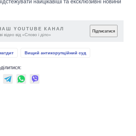
відстежувати найцікавіші та ексклюзивні новини
НАШ YOUTUBE КАНАЛ
Підписатися
і відео від «Слово і діло»
матдит
Вищий антикорупційний суд
ділитися: