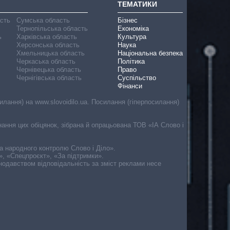
ТЕМАТИКИ
асть
Сумська область
Бізнес
Тернопільська область
Економіка
ь
Харківська область
Культура
Херсонська область
Наука
Хмельницька область
Національна безпека
Черкаська область
Політика
Чернівецька область
Право
Чернігівська область
Суспільство
Фінанси
лання) на www.slovoidilo.ua. Посилання (гіперпосилання)
онання цих обіцянок, зібрана й опрацьована ТОВ «ІА Слово і
ма народного контролю Слово і Діло».
», «Спецпроєкт», «За підтримки».
онодавством відповідальність за зміст реклами несе