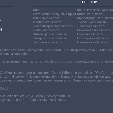
РЕГІОНИ
Київ
Івано-Франківська обл
Автономна республіка Крим
Київська область
Вінницька область
Кіровоградська област
В
Волинська область
Луганська область
Дніпропетровська область
Львівська область
Й
Донецька область
Миколаївська область
Житомирська область
Одеська область
Закарпатська область
Полтавська область
Запорізька область
Рівненська область
 дозволяється при вказуванні посилання (для інтернет-видань — гіперпоси
стання матеріалів.
, що розміщені на порталі slovoidilo.ua, а також інформація про стан вик
і ГО «Система народного контролю Слово і Діло» і є власністю ГО «Систе
еклами: «Промо», «Новини компаній», «Позиція», «Партнерський матеріал
судження, оприлюднені у рекламних матеріалах. Згідно з українським зак
-05063
няються законом. Адміністрація сайту залишає
ікується на сайті, власниками або авторами