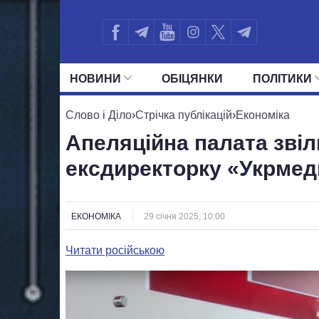
НОВИНИ
ОБIЦЯНКИ
ПОЛIТИКИ
УСІ ПОЛІТИКИ
ПРЕЗИДЕНТ І ОФ
Слово і Діло
›
Стрічка публікацій
›
Економіка
Апеляційна палата звіл
ексдиректорку «Укрме
ЕКОНОМІКА
29 січня 2025, 10:00
Читати російською