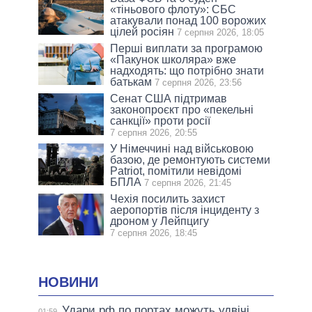
«тіньового флоту»: СБС
атакували понад 100 ворожих
цілей росіян
7 серпня 2026, 18:05
Перші виплати за програмою
«Пакунок школяра» вже
надходять: що потрібно знати
батькам
7 серпня 2026, 23:56
Сенат США підтримав
законопроєкт про «пекельні
санкції» проти росії
7 серпня 2026, 20:55
У Німеччині над військовою
базою, де ремонтують системи
Patriot, помітили невідомі
БПЛА
7 серпня 2026, 21:45
Чехія посилить захист
аеропортів після інциденту з
дроном у Лейпцигу
7 серпня 2026, 18:45
НОВИНИ
Удари рф по портах можуть удвічі
01:59