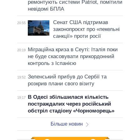
ремонтують системи Patriot, помітили
невідомі БПЛА
Сенат США підтримав
20:55
законопроєкт про «пекельні
санкції» проти росії
Міграційна криза в Сеуті: Італія поки
20:19
не буде скасовувати прикордонний
контроль з Іспанією
Зеленський прибув до Сербії та
19:52
розкрив плани свого візиту
В Одесі збільшилася кількість
19:17
постраждалих через російський
обстріл стадіону «Чорноморець»
Більше новин