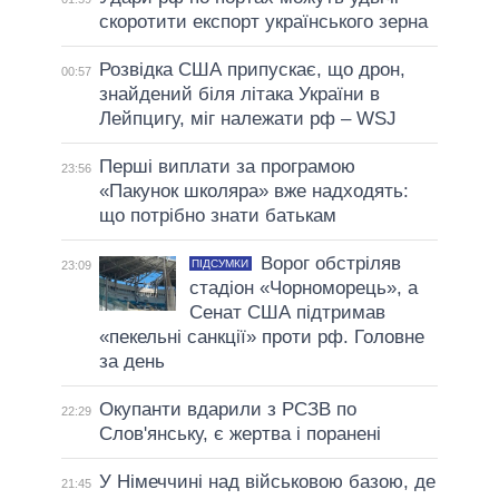
скоротити експорт українського зерна
Розвідка США припускає, що дрон,
00:57
знайдений біля літака України в
Лейпцигу, міг належати рф – WSJ
Перші виплати за програмою
23:56
«Пакунок школяра» вже надходять:
що потрібно знати батькам
Ворог обстріляв
ПІДСУМКИ
23:09
стадіон «Чорноморець», а
Сенат США підтримав
«пекельні санкції» проти рф. Головне
за день
Окупанти вдарили з РСЗВ по
22:29
Слов'янську, є жертва і поранені
У Німеччині над військовою базою, де
21:45