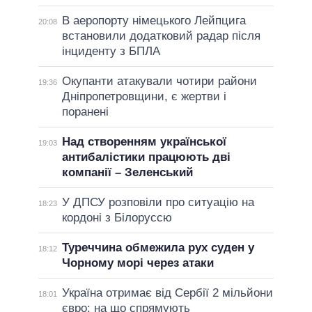
В аеропорту німецького Лейпцига
20:08
встановили додатковий радар після
інциденту з БПЛА
Окупанти атакували чотири райони
19:36
Дніпропетровщини, є жертви і
поранені
Над створенням української
19:03
антибалістики працюють дві
компанії – Зеленський
У ДПСУ розповіли про ситуацію на
18:23
кордоні з Білоруссю
Туреччина обмежила рух суден у
18:12
Чорному морі через атаки
Україна отримає від Сербії 2 мільйони
18:01
євро: на що спрямують