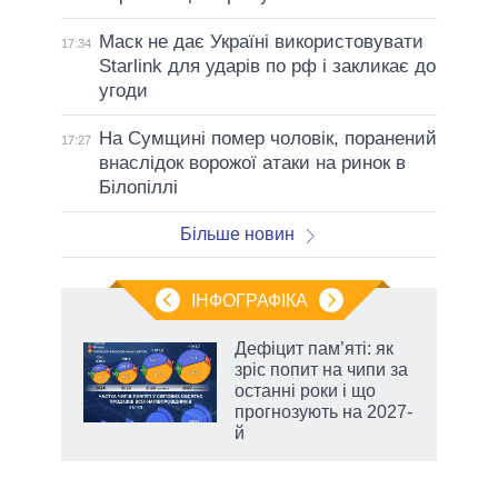
Маск не дає Україні використовувати
17:34
Starlink для ударів по рф і закликає до
угоди
На Сумщині помер чоловік, поранений
17:27
внаслідок ворожої атаки на ринок в
Білопіллі
Більше новин
ІНФОГРАФІКА
Дефіцит пам’яті: як
 за
зріс попит на чипи за
асть
останні роки і що
прогнозують на 2027-
й
аспі