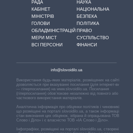
РАДА
НАУКА
КАБІНЕТ
НАЦІОНАЛЬНА
МІНІСТРІВ
БЕЗПЕКА
ГОЛОВИ
ПОЛІТИКА
ОБЛАДМІНІСТРАЦІЙ
ПРАВО
МЕРИ МІСТ
СУСПІЛЬСТВО
ВСІ ПЕРСОНИ
ФІНАНСИ
info@slovoidilo.ua
Використання будь-яких матеріалів, розміщених на сайті,
дозволяється при вказуванні посилання (для інтернет-видань
— гіперпосилання) на www.slovoidilo.ua. Посилання
(гіперпосилання) обов’язкове незалежно від повного або
часткового використання матеріалів.
Аналітична інформація про обіцянки політиків і чиновників,
що розміщені на порталі slovoidilo.ua, а також інформація про
стан виконання цих обіцянок, зібрана й опрацьована ТОВ «ІА
Слово і Діло» і є власністю ТОВ «ІА Слово і Діло».
Інфографіки, розміщені на порталі slovoidilo.ua, створені ГО