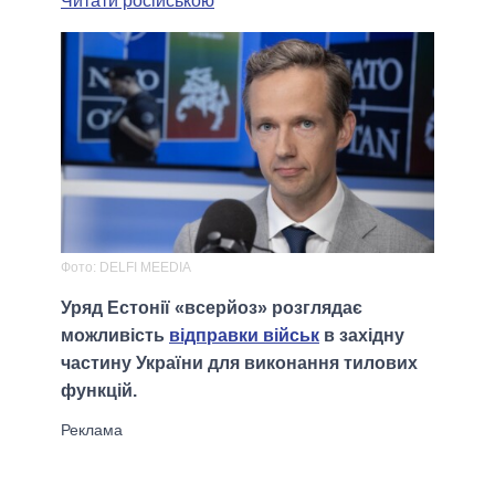
Читати російською
Фото: DELFI MEEDIA
Уряд Естонії «всерйоз» розглядає
можливість
відправки військ
в західну
частину України для виконання тилових
функцій.