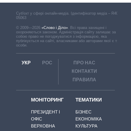
Cуб'єкт у сфері онлайн-медіа. Ідентифікатор медіа – R40-
05063
© 2009—2026
«Слово і Діло»
.
Всі права захищені і
охороняються законом. Адміністрація сайту залишає за
собою право не погоджуватися з інформацією, яка
публікується на сайті, власниками або авторами якої є треті
особи.
УКР
РОС
ПРО НАС
КОНТАКТИ
ПРАВИЛА
МОНІТОРИНГ
ТЕМАТИКИ
ПРЕЗИДЕНТ І
БІЗНЕС
ОФІС
ЕКОНОМІКА
ВЕРХОВНА
КУЛЬТУРА