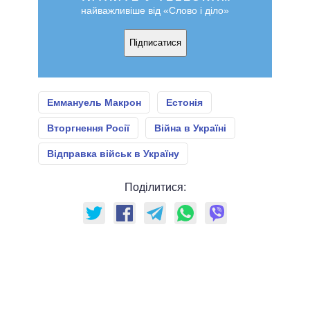
найважливіше від «Слово і діло»
Підписатися
Еммануель Макрон
Естонія
Вторгнення Росії
Війна в Україні
Відправка військ в Україну
Поділитися: