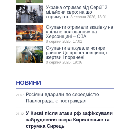
Україна отримає від Сербії 2
мільйони євро: на що
спрямують
8 серпня 2026, 18:01
Окупанти отримали вказівку на
«вільне полювання» на
Херсонщині – ОВА
8 серпня 2026, 17:01
Окупанти атакували чотири
райони Дніпропетровщини, є
жертви і поранені
8 серпня 2026, 19:36
НОВИНИ
Росіяни вдарили по середмістю
21:57
Павлограда, є постраждалі
У Києві після атаки рф зафіксували
21:12
забруднення озера Кирилівське та
струмка Сирець